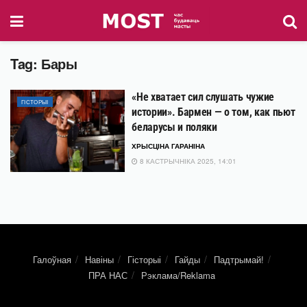
Tag:
Бары
«Не хватает сил слушать чужие
ГІСТОРЫІ
истории». Бармен — о том, как пьют
беларусы и поляки
ХРЫСЦІНА ГАРАНІНА
8 КАСТРЫЧНІКА 2025, 14:01
Галоўная
Навіны
Гісторыі
Гайды
Падтрымай!
ПРА НАС
Рэклама/Reklama