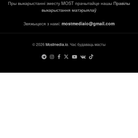
Пры выкарыстанні зместу MOST прачытайце нашы
Правілы
выкарыстання матэрыялаў
Звяжыцеся з намі:
mostmediaio@gmail.com
© 2026
Mostmedia.io
. Час будаваць масты