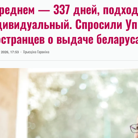
среднем — 337 дней, подхо
дивидуальный. Спросили Уп
остранцев о выдаче беларус
Author
Хрысціна Гараніна
2026, 17:53