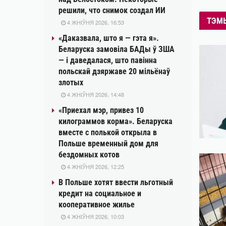
решили, что снимок создал ИИ
ТЭМ
4 ЖНІЎНЯ 2026, 16:53
«Даказвала, што я — гэта я».
Беларуска замовіла БАДы ў ЗША
— і даведалася, што павінна
польскай дзяржаве 20 мільёнаў
злотых
4 ЖНІЎНЯ 2026, 14:48
«Приехал мэр, привез 10
килограммов корма». Беларуска
вместе с полькой открыла в
Польше временный дом для
бездомных котов
4 ЖНІЎНЯ 2026, 12:25
В Польше хотят ввести льготный
кредит на социальное и
кооперативное жилье
4 ЖНІЎНЯ 2026, 10:03