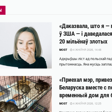
Ы
«Даказвала, што я — 
ў ЗША — і даведалас
20 мільёнаў злотых
4 ЖНІЎНЯ 2026, 14:48
MOST
Адкрыўшы ліст ад польскай пад
прытомнасць. Яна мусіць заплац
«Приехал мэр, приве
Беларуска вместе с 
временный дом для 
4 ЖНІЎНЯ 2026, 12:25
MOST