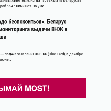
омным животным. Когда переехала из Беларуси в
роблем с ними нет. Но уже...
адо беспокоиться». Беларус
 мониторинга выдачи ВНЖ в
ьши
 — подача заявления на ВНЖ (Blue Card), в декабре
июне...
ЫМАЙ MOST!