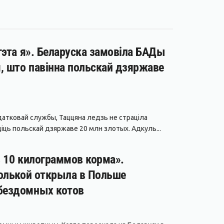
гэта я». Беларуска замовіла БАДы
я, што павінна польскай дзяржаве
атковай службы, Таццяна ледзь не страціла
іць польскай дзяржаве 20 млн злотых. Адкуль...
з 10 килограммов корма».
полькой открыла в Польше
бездомных котов