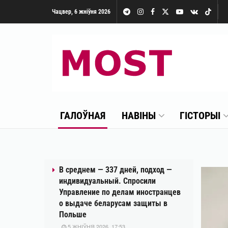
Чацвер, 6 жніўня 2026
MOST Media
ГАЛОЎНАЯ
НАВІНЫ
ГІСТОРЫІ
В среднем — 337 дней, подход —
индивидуальный. Спросили
Управление по делам иностранцев
о выдаче беларусам защиты в
Польше
5 ЖНІЎНЯ 2026, 17:53