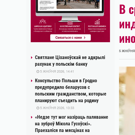
В 
ин
ин
5 ЖНІЎНЯ 
Святлане Ціханоўскай не адкрылі
рахунак у польскім банку
5 ЖНІЎНЯ 2026, 14:41
Консульство Польши в Гродно
предупредило беларусов с
польским гражданством, которые
планируют съездить на родину
5 ЖНІЎНЯ 2026, 13:33
«Недзе тут мог назіраць паляванне
на зуброў Мікола Гусоўскі».
Праехаліся па мясцінах на