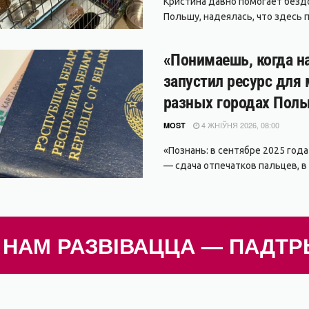
Кристина давно помогает безд
Польшу, надеялась, что здесь п
«Понимаешь, когда н
запустил ресурс для
разных городах Пол
4 ЖНІЎНЯ 2026, 08:00
MOST
«Познань: в сентябре 2025 года
— сдача отпечатков пальцев, в 
НАМ РАЗВІВАЦЦА — ПАДТР