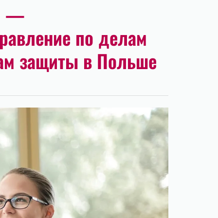
д —
равление по делам
ам защиты в Польше