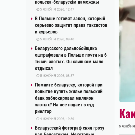
польска-беларускім памежжы
5 ЖНІЎНЯ 2026, 12:47
В Польше готовят закон, который
серьезно защитит права таксистов
и курьеров
5 ЖНІЎНЯ 2026, 09:40
Беларусского дальнобойщика
оштрафовали в Польше почти на 6
тысяч злотых. Он слишком мало
отдыхал
5 ЖНІЎНЯ 2026, 08:37
Помните беларуску, которой при
попытке купить жилье польский
банк заблокировал миллион
злотых? На нее подает в суд
Как
риелтор
4 ЖНІЎНЯ 2026, 19:39
5 ЖНІЎНЯ 
Беларусский фотограф снял грозу
над Белостоком. Некоторые