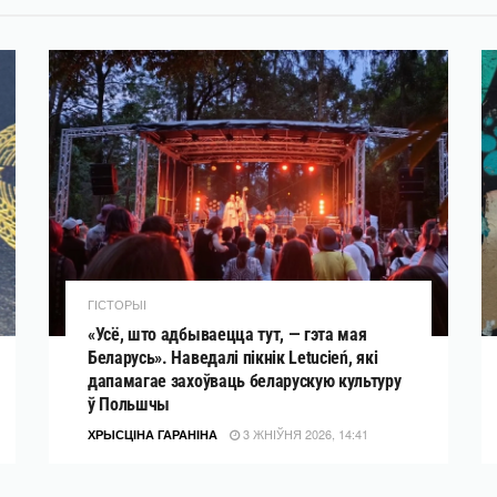
ГІСТОРЫІ
«Усё, што адбываецца тут, — гэта мая
Беларусь». Наведалі пікнік Letucień, які
дапамагае захоўваць беларускую культуру
ў Польшчы
3 ЖНІЎНЯ 2026, 14:41
ХРЫСЦІНА ГАРАНІНА