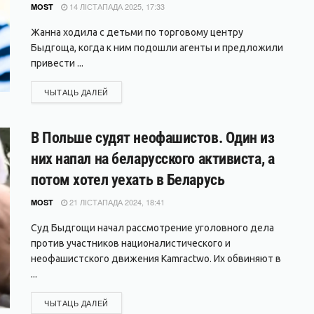
14 ЛІСТАПАДА 2025, 17:33
MOST
Жанна ходила с детьми по торговому центру
Быдгоща, когда к ним подошли агенты и предложили
привести ...
DETAILS
ЧЫТАЦЬ ДАЛЕЙ
В Польше судят неофашистов. Один из
них напал на беларусского активиста, а
потом хотел уехать в Беларусь
21 ЛІСТАПАДА 2024, 18:41
MOST
Суд Быдгощи начал рассмотрение уголовного дела
против участников националистического и
неофашистского движения Kamractwo. Их обвиняют в
...
DETAILS
ЧЫТАЦЬ ДАЛЕЙ