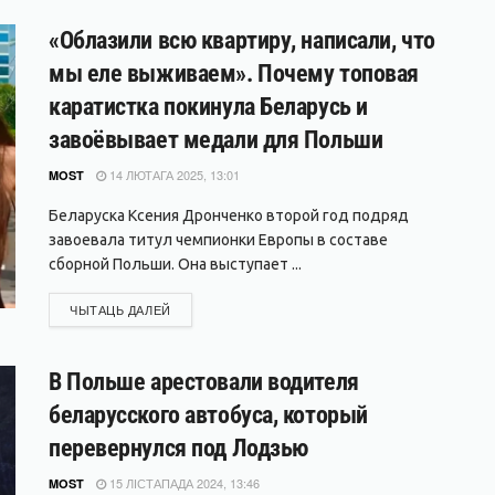
«Облазили всю квартиру, написали, что
мы еле выживаем». Почему топовая
каратистка покинула Беларусь и
завоёвывает медали для Польши
14 ЛЮТАГА 2025, 13:01
MOST
Беларуска Ксения Дронченко второй год подряд
завоевала титул чемпионки Европы в составе
сборной Польши. Она выступает ...
DETAILS
ЧЫТАЦЬ ДАЛЕЙ
В Польше арестовали водителя
беларусского автобуса, который
перевернулся под Лодзью
15 ЛІСТАПАДА 2024, 13:46
MOST