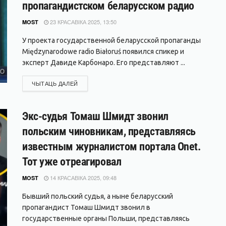
пропагандистском беларусском радио
23 КРАСАВІКА 2025, 13:50
MOST
У проекта государственной беларусской пропаганды
Międzynarodowe radio Białoruś появился спикер и
эксперт Давиде Карбонаро. Его представляют ...
DETAILS
ЧЫТАЦЬ ДАЛЕЙ
Экс-судья Томаш Шмидт звонил
польским чиновникам, представляясь
известным журналистом портала Onet.
Тот уже отреагировал
14 КРАСАВІКА 2025, 09:48
MOST
Бывший польский судья, а ныне беларусский
пропагандист Томаш Шмидт звонил в
государственные органы Польши, представляясь