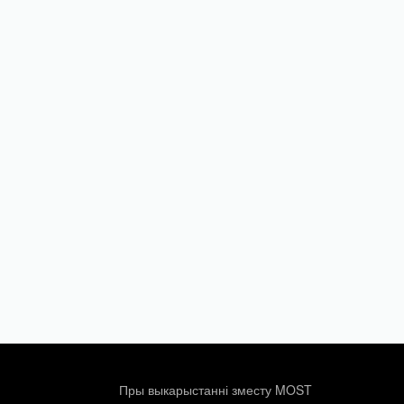
Пры выкарыстанні зместу MOST