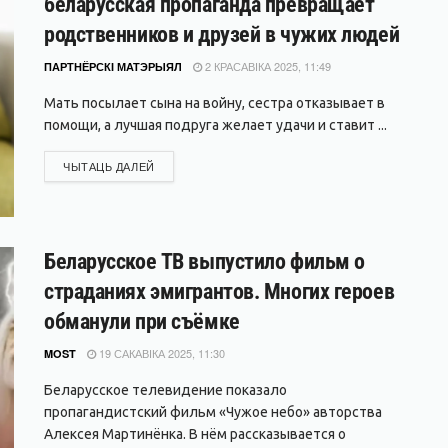
беларусская пропаганда превращает
родственников и друзей в чужих людей
2 КРАСАВІКА 2025, 11:49
ПАРТНЁРСКІ МАТЭРЫЯЛ
Мать посылает сына на войну, сестра отказывает в
помощи, а лучшая подруга желает удачи и ставит ...
DETAILS
ЧЫТАЦЬ ДАЛЕЙ
Беларусское ТВ выпустило фильм о
страданиях эмигрантов. Многих героев
обманули при съёмке
19 САКАВІКА 2025, 11:30
MOST
Беларусское телевидение показало
пропагандистский фильм «Чужое небо» авторства
Алексея Мартинёнка. В нём рассказывается о