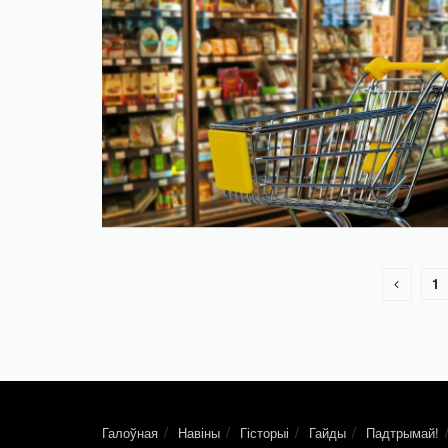
1
Галоўная
Навіны
Гісторыі
Гайды
Падтрымай!