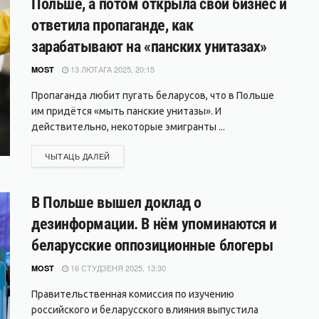
Польше, а потом открыла свой бизнес и
ответила пропаганде, как
зарабатывают на «панских унитазах»
13 ЛЮТАГА 2025, 20:15
MOST
Пропаганда любит пугать беларусов, что в Польше
им придётся «мыть панские унитазы». И
действительно, некоторые эмигранты ...
DETAILS
ЧЫТАЦЬ ДАЛЕЙ
В Польше вышел доклад о
дезинформации. В нём упоминаются и
беларусские оппозиционные блогеры
16 СТУДЗЕНЯ 2025, 13:30
MOST
Правительственная комиссия по изучению
российского и беларусского влияния выпустила