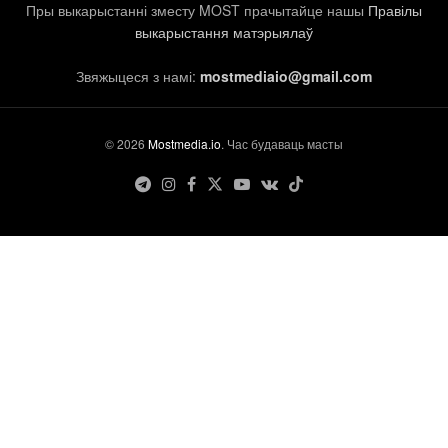
Пры выкарыстанні зместу MOST прачытайце нашы
Правілы
выкарыстання матэрыялаў
Звяжыцеся з намі:
mostmediaio@gmail.com
© 2026
Mostmedia.io
. Час будаваць масты