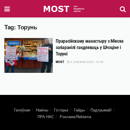
Tag:
Торунь
Прарасійскаму манастыру з Мінска
НАВІНЫ
забаранілі гандляваць у Шчэціне і
Торуні
MOST
4 СНЕЖНЯ 2024, 12:49
Галоўная
Навіны
Гісторыі
Гайды
Падтрымай!
ПРА НАС
Рэклама/Reklama