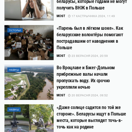
беларусы, которые годами не могут
получить ВНЖ в Польше
MOST
17 КАСТРЫЧНІКА 2024, 11:49
«Парень был в лёгком шоке». Как
ГІСТОРЫІ
беларусские волонтёры помогают
пострадавшим от наводнения в
Польше
MOST
23 ВЕРАСНЯ 2024, 20:59
Во Вроцлаве и Бжег-Дольном
НАВІНЫ
прибрежные валы начали
пропускать воду. Их срочно
укрепляли ночью
MOST
20 ВЕРАСНЯ 2024, 09:52
«Даже солнце садится по той же
НАВІНЫ
стороне». Беларусы ищут в Польше
места, которые выглядят точь-в-
точь как на родине