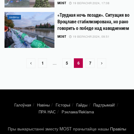
MOST
19 ВЕРАСНЯ 2024, 17:08
«Трудная ночь позади». Ситуация во
НАВІНЫ
Вроцлаве стабилизирована, но рано
говорить о победе над наводнением
MOST
19 ВЕРАСНЯ 2024, 09:51
1
…
5
6
7
Галоўная
Навіны
Гісторыі
Гайды
Падтрымай!
ПРА НАС
Рэклама/Reklama
Пры выкарыстанні зместу MOST прачытайце нашы
Правілы