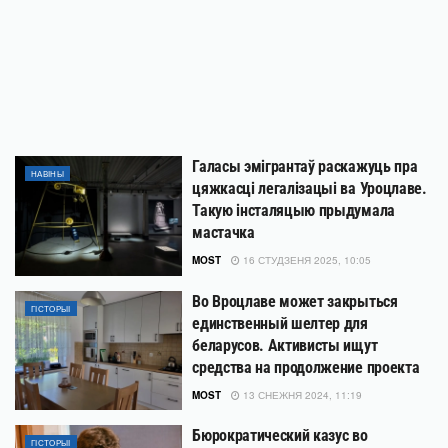
Галасы эмігрантаў раскажуць пра
НАВІНЫ
цяжкасці легалізацыі ва Уроцлаве.
Такую інсталяцыю прыдумала
мастачка
MOST
16 СТУДЗЕНЯ 2025, 10:05
Во Вроцлаве может закрыться
ГІСТОРЫІ
единственный шелтер для
беларусов. Активисты ищут
средства на продолжение проекта
MOST
13 СНЕЖНЯ 2024, 11:19
Бюрократический казус во
ГІСТОРЫІ