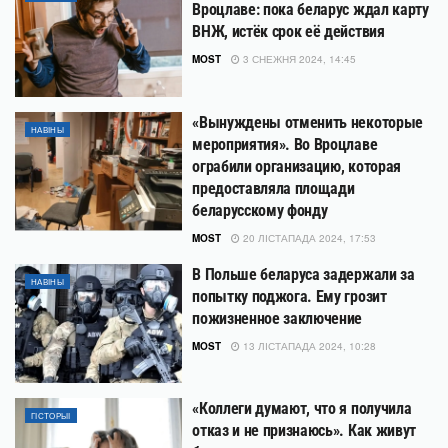
Вроцлаве: пока беларус ждал карту
ВНЖ, истёк срок её действия
MOST
3 СНЕЖНЯ 2024, 14:45
«Вынуждены отменить некоторые
НАВІНЫ
мероприятия». Во Вроцлаве
ограбили организацию, которая
предоставляла площади
беларусскому фонду
MOST
20 ЛІСТАПАДА 2024, 17:53
В Польше беларуса задержали за
НАВІНЫ
попытку поджога. Ему грозит
пожизненное заключение
MOST
13 ЛІСТАПАДА 2024, 10:28
«Коллеги думают, что я получила
ГІСТОРЫІ
отказ и не признаюсь». Как живут