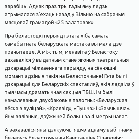
зарабіць. Аднак праз тры гады яму ледзь
атрымалася з’ехаць назад у Вільню на сабраныя
мясцовай грамадой «25 залатовак».
Пра беластоцкі перыяд гэтага хіба самага
самабытнага беларускага мастака вы мала дзе
прачытаеце. А між тым, менавіта ў Беластоку
захаваліся ў выдатным стане ягоныя тэатральныя
дэкарацыі міжваеннага перыяду, на сённяшні
момант адзіныя такія на Беласточчыне! Гэта былі
дэкарацыі для Беларускіх спектакляў, якія ладзіла ў
тыя часы драматычная секцыя ТБШ. Ім былі
намаляваныя двухбаковыя палотны: «Беларуская
вёска з вуліцай», «Краявід», «Пушча» і «Замчышча».
Яны вялізныя, даўжыней больш за 4 метры нават.
А захаваліся яны дзякуючы яшчэ аднаму выбітнаму
беларусу Беласточчыны Канстанціну Сідаровічу,