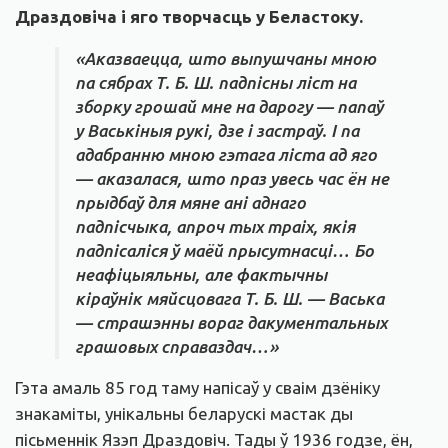
Драздовіча і яго творчасць у Беластоку.
«Аказваецца, што выпушчаны мною
па сябрах Т. Б. Ш. падпісны ліст на
зборку грошай мне на дарогу — папаў
у Васькіныя рукі, дзе і застраў. І па
адабранню мною гэтага ліста ад яго
— аказалася, што праз увесь час ён не
прыдбаў для мяне ані аднаго
падпісчыка, апроч тых траіх, якія
падпісаліся ў маёй прысутнасці… Бо
неафіцыяльны, але фактычны
кіраўнік мяйсцовага Т. Б. Ш. — Васька
— страшэнны вораг дакументальных
грашовых справаздач…»
Гэта амаль 85 год таму напісаў у сваім дзёніку
знакаміты, унікальны беларускі мастак ды
пісьменнік Язэп Драздовіч. Тады ў 1936 годзе, ён,