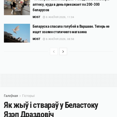
аптеку, куда в день приезжает по 200-300
беларусов
MOST
6 ЖНІЎНЯ 2026, 11:04
Беларуска спасала голубей в Варшаве. Теперь ее
ищет хозяин столичного магазина
MOST
6 ЖНІЎНЯ 2026, 08:58
Галоўная
Гісторыі
Як жыў і ствараў у Беластоку
Язэп Драздовіч