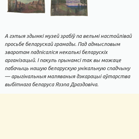
А гэтыя здымкі музей зрабіў па вельмі настойлівай
просьбе беларускай грамады. Пад адмысловым
зваротам падпісаліся некалькі беларускіх
арганізацый. І пакуль прынамсі так вы можаце
пабачыць нашую беларускую унікальную спадчыну
— арыгінальныя маляваныя дэкарацыі аўтарства
выбітнага беларуса Язэпа Драздовіча.