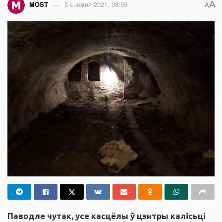
A
MOST
5 снежня 2021, 08:59
A
Паводле чутак, усе касцёлы ў цэнтры калісьці