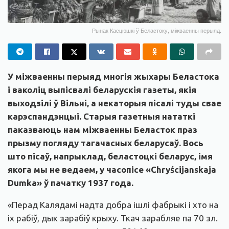
Рынак Касцюшкі ў Беластоку, міжваенны перыяд.
У міжваенны перыяд многія жыхары Беластока
і ваколіц выпісвалі беларускія газеты, якія
выходзілі ў Вільні, а некаторыя пісалі туды свае
карэспандэнцыі. Старыя газетныя нататкі
паказваюць нам міжваенны Беласток праз
прызму погляду тагачасных беларусаў. Вось
што пісаў, напрыклад, беластоцкі беларус, імя
якога мы не ведаем, у часопісе «Chryścijanskaja
Dumka» ў пачатку 1937 года.
«Перад Калядамі надта добра ішлі фабрыкі і хто на
іх рабіў, дык зарабіў крыху. Ткач зарабляе па 70 зл.