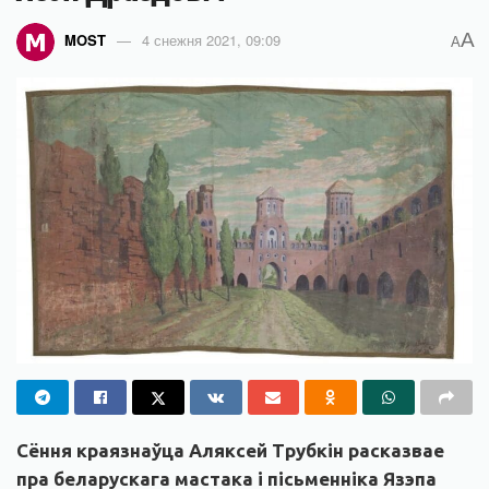
A
MOST
4 снежня 2021, 09:09
A
Сёння краязнаўца Аляксей Трубкін расказвае
пра беларускага мастака і пісьменніка Язэпа