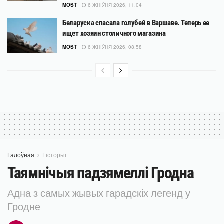
MOST
6 ЖНІЎНЯ 2026, 11:04
Беларуска спасала голубей в Варшаве. Теперь ее
ищет хозяин столичного магазина
MOST
6 ЖНІЎНЯ 2026, 08:58
Галоўная
Гісторыі
Таямнічыя падзямеллі Гродна
Адна з самых жывых гарадскіх легенд у
Гродне