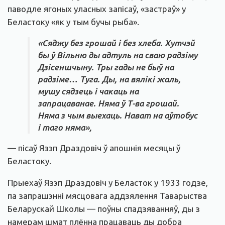
паводле ягоных уласных запісаў, «застраў» у
Беластоку «як у тым бучы рыба».
«Сяджу без грошай і без хлеба. Хутчэй
бы ў Вільню ды адтуль на сваю радзіму
Дзісеншчыну. Тры гады не быў на
радзіме… Туга. Ды, на вялікі жаль,
мушу сядзець і чакаць на
запрацаванае. Няма ў Т-ва грошай.
Няма з чым выехаць. Нават на аўтобус
і таго няма»,
— пісаў Язэп Драздовіч ў апошнія месяцы ў
Беластоку.
Прыехаў Язэп Драздовіч у Беласток у 1933 годзе,
па запрашэнні мясцовага аддзялення Таварыства
Беларускай Школы — поўны спадзяванняў, ды з
намерам шмат плённа працаваць ды добра