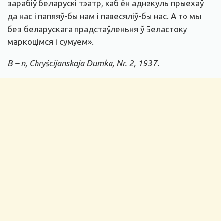
зарабіў беларускі тэатр, каб ён аднекуль прыехаў
да нас і папяяў-бы нам і павесяліў-бы нас. А то мы
без беларускага прадстаўленьня ў Беластоку
маркоцімся і сумуем».
B – n, Chryścijanskaja Dumka, Nr. 2, 1937.