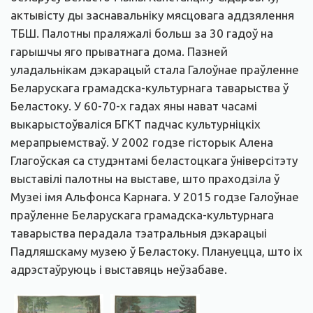
актывісту ды заснавальніку мясцовага аддзялення
ТБШ. Палотны праляжалі больш за 30 гадоў на
гарышчы яго прыватнага дома. Пазней
уладальнікам дэкарацый стала Галоўнае праўленне
Беларускага грамадска-культурнага таварыства ў
Беластоку. У 60-70-х гадах яны нават часамі
выкарыстоўваліся БГКТ падчас культурніцкіх
мерапрыемстваў. У 2002 годзе гісторык Алена
Глагоўская са студэнтамі беластоцкага ўніверсітэту
выставілі палотны на выставе, што праходзіла ў
Музеі імя Альфонса Карнага. У 2015 годзе Галоўнае
праўленне Беларускага грамадска-культурнага
таварыства перадала тэатральныя дэкарацыі
Падляшскаму музею ў Беластоку. Плануецца, што іх
адрэстаўруюць і выставяць неўзабаве.