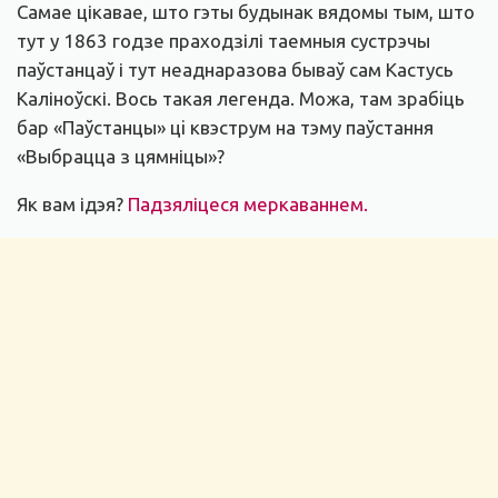
Самае цікавае, што гэты будынак вядомы тым, што
тут у 1863 годзе праходзілі таемныя сустрэчы
паўстанцаў і тут неаднаразова бываў сам Кастусь
Каліноўскі. Вось такая легенда. Можа, там зрабiць
бар «Паўстанцы» цi квэструм на тэму паўстання
«Выбрацца з цямніцы»?
Як вам ідэя?
Падзяліцеся меркаваннем.