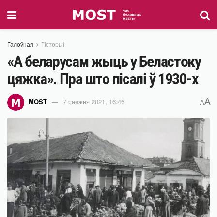
Галоўная
Гісторыі
«А беларусам жыць у Беластоку
цяжка». Пра што пісалі ў 1930-х
A
MOST
7 снежня 2021, 16:46
A