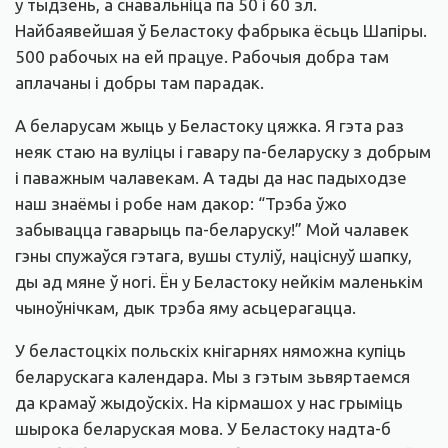
у тыдзень, а снавальніца па 50 і 60 зл.
Найбаявейшая ў Беластоку фабрыка ёсьць Шапіры.
500 рабочых на ей працуе. Рабочыя добра там
аплачаны і добры там парадак.
А беларусам жыць у Беластоку цяжка. Я гэта раз
неяк стаю на вуліцы і гавару па-беларуску з добрым
і паважным чалавекам. А тады да нас падыходзе
наш знаёмы і робе нам дакор: “Трэба ўжо
забывацца гаварыць па-беларуску!” Мой чалавек
гэны спужаўся гэтага, вушы стуліў, націснуў шапку,
ды ад мяне ў ногі. Ён у Беластоку нейкім маленькім
чыноўнічкам, дык трэба яму асьцерагацца.
У беластоцкіх польскіх кнігарнях няможна купіць
беларускага календара. Мы з гэтым зьвяртаемся
да крамаў жыдоўскіх. На кірмашох у нас грыміць
шырока беларуская мова. У Беластоку надта-б