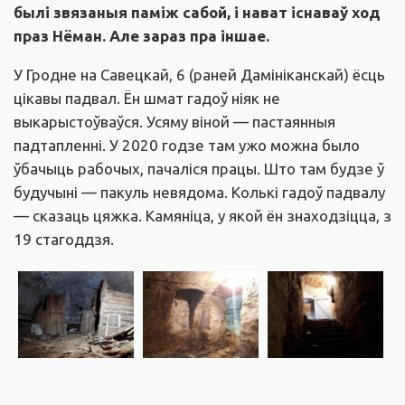
былі звязаныя паміж сабой, і нават існаваў ход
праз Нёман. Але зараз пра іншае.
У Гродне на Савецкай, 6 (раней Дамініканскай) ёсць
цікавы падвал. Ён шмат гадоў ніяк не
выкарыстоўваўся. Усяму віной — пастаянныя
падтапленні. У 2020 годзе там ужо можна было
ўбачыць рабочых, пачаліся працы. Што там будзе ў
будучыні — пакуль невядома. Колькі гадоў падвалу
— сказаць цяжка. Камяніца, у якой ён знаходзіцца, з
19 стагоддзя.