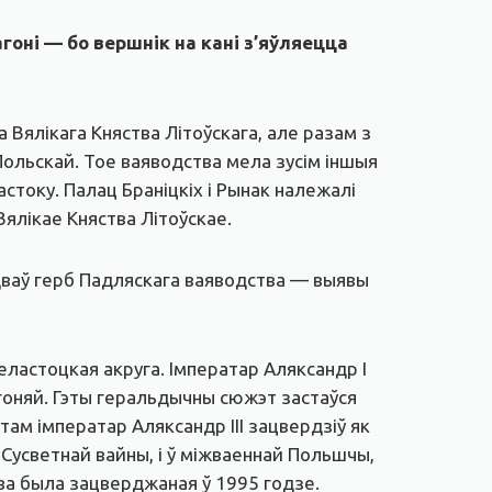
оні — бо вершнік на кані з’яўляецца
 Вялікага Княства Літоўскага, але разам з
ольскай. Тое ваяводства мела зусім іншыя
стоку. Палац Браніцкіх і Рынак належалі
Вялікае Княства Літоўскае.
адваў герб Падляскага ваяводства — выявы
еластоцкая акруга. Імператар Аляксандр І
агоняй. Гэты геральдычны сюжэт застаўся
там імператар Аляксандр ІІІ зацвердзіў як
 Сусветнай вайны, і ў міжваеннай Польшчы,
ыява была зацверджаная ў 1995 годзе.