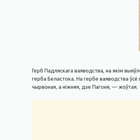
Герб Падляскага ваяводства, на якім выяў
герба Беластока. На гербе ваяводства ўсё 
чырвоная, а ніжняя, дзе Пагоня, — жоўтая.