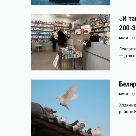
«И та
200-3
MOST
Лекарст
— для п
Белар
MOST
Хозяин 
районе М