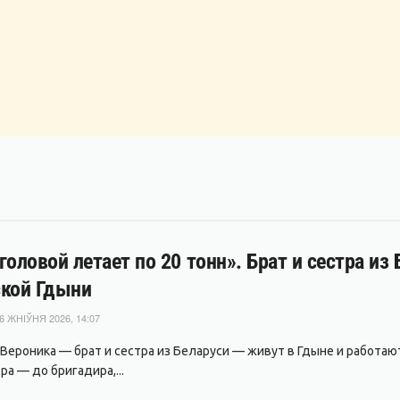
головой летает по 20 тонн». Брат и сестра из
ской Гдыни
6 ЖНІЎНЯ 2026, 14:07
 Вероника — брат и сестра из Беларуси — живут в Гдыне и работаю
а — до бригадира,...