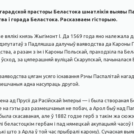
гарадской прасторы Беластока шматлікія выявы Паг
а і горада Беластока. Расказваем гісторыю.
 вялікі князь Жыгімонт І. Да 1569 года яно належала да
 дэпутатаў з Падляшша далучыў ваяводства да Кароны П
а, а разам з ім і Кароны Польскай, праходзіла па Бела
 ўсход, за цяперашняй вуліцай Скарупскай, пачыналася 
 ваяводства цягам усяго існавання Рэчы Паспалітай наг
змешчаныя адна насупраць другой.
а ад Прусіі да Расійскай Імперыі — і была створаная Б
ле на гэты раз размешчаныя не побач, а Арол быў над П
была скасаваная, але ў 1882 годзе герб з такім жа сюжэ
лі беластоцкім гербам і пад нямецкай акупацыяй часоў І
лькі што з Арла ў той час прыбралі карону). Сучасная в