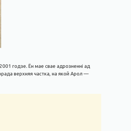
2001 годзе. Ён мае свае адрозненні ад
орада верхняя частка, на якой Арол —