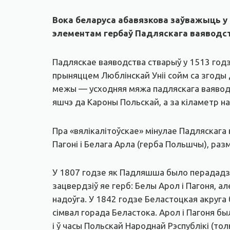
Вока беларуса абавязкова заўважыць у 
элементам гербаў Падляскага ваяводств
Падляскае ваяводства стварыў у 1513 годзе
прыняццем Люблінскай Уніі сойм са згоды
межы — усходняя мяжа падляскага ваяводств
яшчэ да Кароны Польскай, а за кіламетр на
Пра «вялікалітоўскае» мінулае Падляскага
Пагоні і Белага Арла (герба Польшчы), ра
У 1807 годзе як Падляшша было перададзен
зацвердзіў яе герб: Белы Арол і Пагоня, а
надоўга. У 1842 годзе Беластоцкая акруга 
сімвал горада Беластока. Арол і Пагоня бы
і ў часы Польскай Народнай Рэспублікі (то