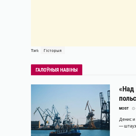
Тэгі:
Гісторыя
ГАЛОЎНЫЯ НАВІНЫ
«Над 
поль
MOST
Денис и
— штауэр