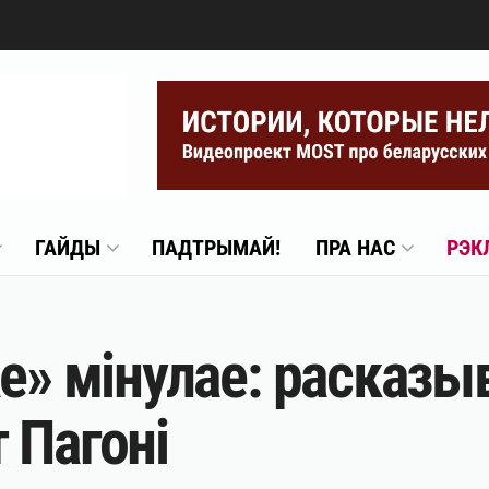
ГАЙДЫ
ПАДТРЫМАЙ!
ПРА НАС
РЭК
е» мінулае: расказы
 Пагоні