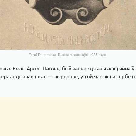
Герб Беластока. Выява з паштоўкі 1935 года.
леныя Белы Арол і Пагоня, быў зацверджаны афіцыйна ў 
геральдычнае поле — чырвонае, у той час як на гербе г