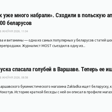
к уже много набрали». Сходили в польскую ап
00 беларусов
6 ЖНІЎНЯ 2026, 11:04
ва и витамины — одна из самых популярных у беларусов статей шопи
ерепродажи. Журналист MOST съездил в одну из...
уска спасала голубей в Варшаве. Теперь ее и
6 ЖНІЎНЯ 2026, 08:58
варшавского букинистического магазина Zakładka ищет беларуску, 
окотув. Историю краткой беседы с ней он описал в профиле магазин