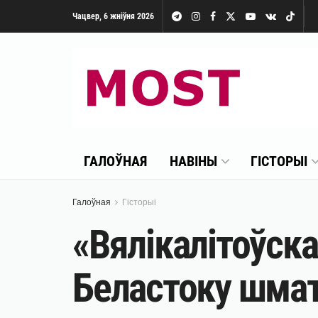
Чацвер, 6 жніўня 2026
ГАЛОЎНАЯ
НАВІНЫ
ГІСТОРЫІ
Галоўная
Гісторыі
«Вялікалітоўска
Беластоку шмат