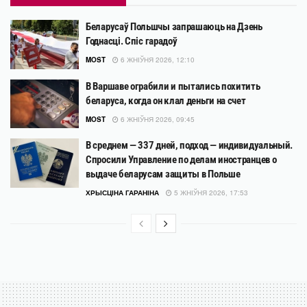
Беларусаў Польшчы запрашаюць на Дзень
Годнасці. Спіс гарадоў
MOST
6 ЖНІЎНЯ 2026, 12:10
В Варшаве ограбили и пытались похитить
беларуса, когда он клал деньги на счет
MOST
6 ЖНІЎНЯ 2026, 09:45
В среднем — 337 дней, подход — индивидуальный.
Спросили Управление по делам иностранцев о
выдаче беларусам защиты в Польше
ХРЫСЦІНА ГАРАНІНА
5 ЖНІЎНЯ 2026, 17:53