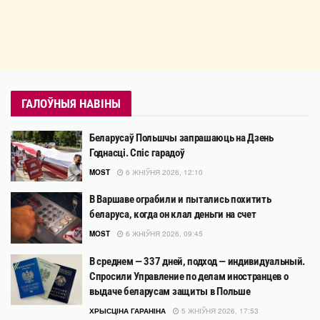
ГАЛОЎНЫЯ НАВІНЫ
Беларусаў Польшчы запрашаюць на Дзень
Годнасці. Спіс гарадоў
MOST
6 ЖНІЎНЯ 2026, 12:10
В Варшаве ограбили и пытались похитить
беларуса, когда он клал деньги на счет
MOST
6 ЖНІЎНЯ 2026, 09:45
В среднем — 337 дней, подход — индивидуальный.
Спросили Управление по делам иностранцев о
выдаче беларусам защиты в Польше
ХРЫСЦІНА ГАРАНІНА
5 ЖНІЎНЯ 2026, 17:53