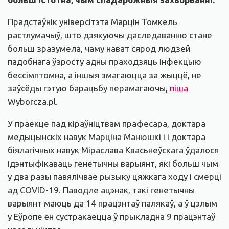
Прадстаўнік універсітэта Марцін Томкель
растлумачыў, што дзякуючы даследаванню стане
больш зразумела, чаму нават сярод людзей
падобнага ўзросту адны праходзяць інфекцыю
бессімптомна, а іншыя змагаюцца за жыццё, не
заўсёды гэтую барацьбу перамагаючы,
піша
Wyborcza.pl.
У праекце пад кіраўніцтвам прафесара, доктара
медыцынскіх навук Марціна Манюшкі і і доктара
біялагічных навук Міраслава Квасьнеўскага ўдалося
ідэнтыфікаваць генетычны варыянт, які больш чым
у два разы павялічвае рызыку цяжкага ходу і смерці
ад COVID-19. Паводле ацэнак, такі генетычны
варыянт маюць да 14 працэнтаў палякаў, а ў цэлым
у Еўропе ён сустракаецца ў прыкладна 9 працэнтаў