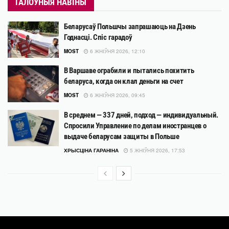
ГАЛОЎНЫЯ НАВІНЫ
Беларусаў Польшчы запрашаюць на Дзень
Годнасці. Спіс гарадоў
MOST
6 ЖНІЎНЯ 2026, 12:10
В Варшаве ограбили и пытались похитить
беларуса, когда он клал деньги на счет
MOST
6 ЖНІЎНЯ 2026, 09:45
В среднем — 337 дней, подход — индивидуальный.
Спросили Управление по делам иностранцев о
выдаче беларусам защиты в Польше
ХРЫСЦІНА ГАРАНІНА
5 ЖНІЎНЯ 2026, 17:53