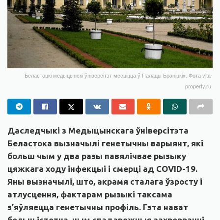
Беластоцкі медыцынскі ўніверсітэт месціцца ў Палацы Браніцкіх. Фота vita-
property.ru.
Даследчыкі з Медыцынскага ўніверсітэта
Беластока вызначылі генетычны варыянт, які
больш чым у два разы павялічвае рызыку
цяжкага ходу інфекцыі і смерці ад COVID-19.
Яны вызначылі, што, акрамя сталага ўзросту і
атлусцення, фактарам рызыкі таксама
з’яўляецца генетычны профіль. Гэта нават
больш істотна, чым спадарожныя захворванні.