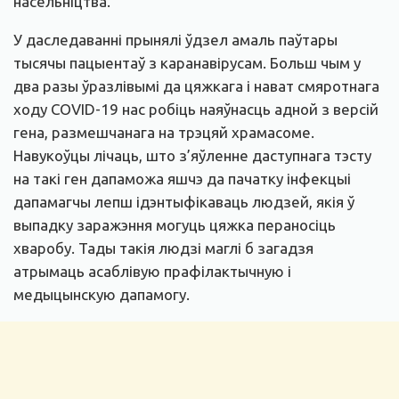
насельніцтва.
У даследаванні прынялі ўдзел амаль паўтары
тысячы пацыентаў з каранавірусам. Больш чым у
два разы ўразлівымі да цяжкага і нават смяротнага
ходу COVID-19 нас робіць наяўнасць адной з версій
гена, размешчанага на трэцяй храмасоме.
Навукоўцы лічаць, што з’яўленне даступнага тэсту
на такі ген дапаможа яшчэ да пачатку інфекцыі
дапамагчы лепш ідэнтыфікаваць людзей, якія ў
выпадку заражэння могуць цяжка пераносіць
хваробу. Тады такія людзі маглі б загадзя
атрымаць асаблівую прафілактычную і
медыцынскую дапамогу.