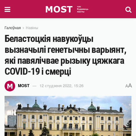
Галоўная
Навіны
Беластоцкія навукоўцы
вызначылі генетычны варыянт,
які павялічвае рызыку цяжкага
COVID-19 і смерці
A
MOST
12 студзеня 2022, 15:26
A