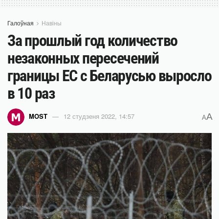
Галоўная
Навіны
За прошлый год количество
незаконных пересечений
границы ЕС с Беларусью выросло
в 10 раз
A
MOST
12 студзеня 2022, 14:57
A