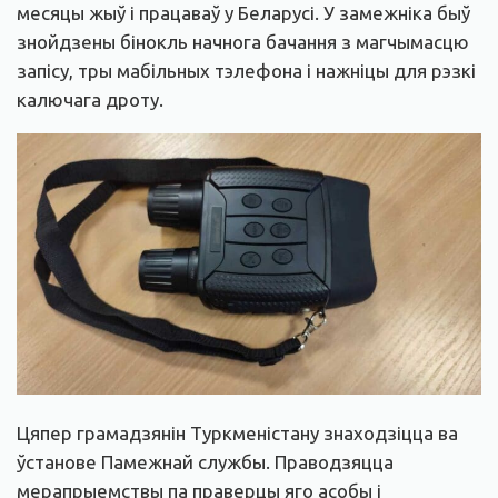
месяцы жыў і працаваў у Беларусі. У замежніка быў
знойдзены бінокль начнога бачання з магчымасцю
запісу, тры мабільных тэлефона і нажніцы для рэзкі
калючага дроту.
Цяпер грамадзянін Туркменістану знаходзіцца ва
ўстанове Памежнай службы. Праводзяцца
мерапрыемствы па праверцы яго асобы і