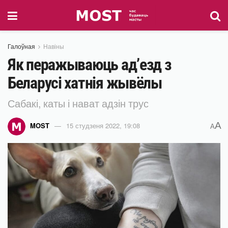
Галоўная
Навіны
Як перажываюць ад’езд з
Беларусі хатнія жывёлы
Сабакі, каты і нават адзін трус
A
MOST
15 студзеня 2022, 19:08
A