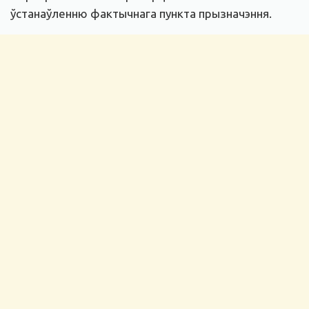
ўстанаўленню фактычнага пункта прызначэння.