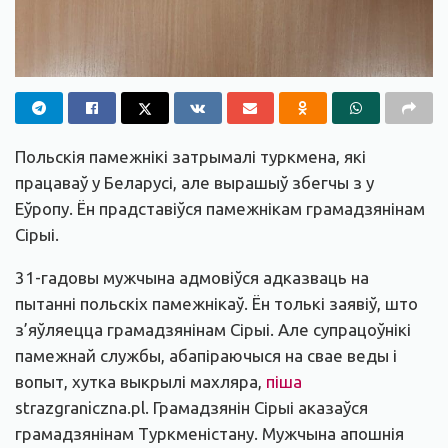
Польскія памежнікі затрымалі туркмена, які
працаваў у Беларусі, але вырашыў збегчы з у
Еўропу. Ён прадставіўся памежнікам грамадзянінам
Сірыі.
31-гадовы мужчына адмовіўся адказваць на
пытанні польскіх памежнікаў. Ён толькі заявіў, што
з’яўляецца грамадзянінам Сірыі. Але супрацоўнікі
памежнай службы, абапіраючыся на свае веды і
вопыт, хутка выкрылі махляра,
піша
strazgraniczna.pl. Грамадзянін Сірыі аказаўся
грамадзянінам Туркменістану. Мужчына апошнія