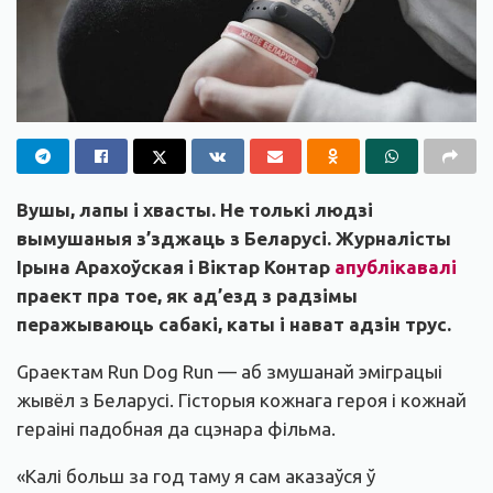
Вушы, лапы і хвасты. Не толькі людзі
вымушаныя з’зджаць з Беларусі. Журналісты
Ірына Арахоўская і Віктар Контар
апублікавалі
праект пра тое, як ад’езд з радзімы
перажываюць сабакі, каты і нават адзін трус.
Gраектам Run Dog Run — аб змушанай эміграцыі
жывёл з Беларусі. Гісторыя кожнага героя і кожнай
гераіні падобная да сцэнара фільма.
«Калі больш за год таму я сам аказаўся ў