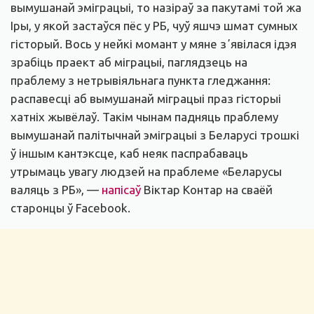
вымушанай эміграцыі, то назіраў за пакутамі той жа
Іры, у якой застаўся пёс у РБ, чуў яшчэ шмат сумных
гісторый. Вось у нейкі момант у мяне зʼявілася ідэя
зрабіць праект аб міграцыі, паглядзець на
праблему з нетрывіяльнага пункта гледжання:
распавесці аб вымушанай міграцыі праз гісторыі
хатніх жывёлаў. Такім чынам падняць праблему
вымушанай палітычнай эміграцыі з Беларусі трошкі
ў іншым кантэксце, каб неяк паспрабаваць
утрымаць увагу людзей на праблеме «Беларусы
валяць з РБ», —
напісаў
Віктар Контар на сваёй
старонцы ў Facebook.