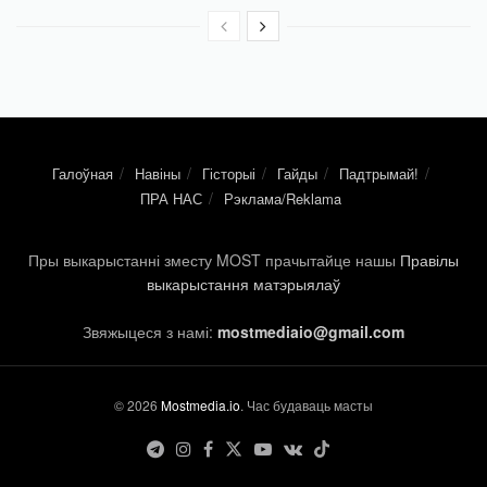
Галоўная
Навіны
Гісторыі
Гайды
Падтрымай!
ПРА НАС
Рэклама/Reklama
Пры выкарыстанні зместу MOST прачытайце нашы
Правілы
выкарыстання матэрыялаў
Звяжыцеся з намі:
mostmediaio@gmail.com
© 2026
Mostmedia.io
. Час будаваць масты