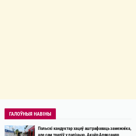
ГАЛОЎНЫЯ НАВІНЫ
Польскі кандуктар хацеў аштрафаваць замежніка,
але сам трапіў у паліцыю. Акцёр Аляксандр