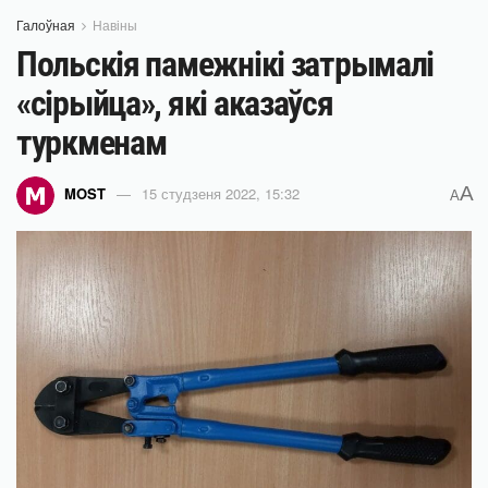
Галоўная
Навіны
Польскія памежнікі затрымалі
«сірыйца», які аказаўся
туркменам
A
MOST
15 студзеня 2022, 15:32
A