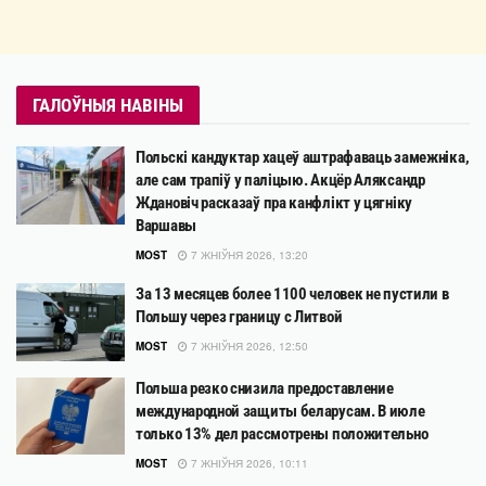
ГАЛОЎНЫЯ НАВІНЫ
Польскі кандуктар хацеў аштрафаваць замежніка,
але сам трапіў у паліцыю. Акцёр Аляксандр
Ждановіч расказаў пра канфлікт у цягніку
Варшавы
MOST
7 ЖНІЎНЯ 2026, 13:20
За 13 месяцев более 1100 человек не пустили в
Польшу через границу с Литвой
MOST
7 ЖНІЎНЯ 2026, 12:50
Польша резко снизила предоставление
международной защиты беларусам. В июле
только 13% дел рассмотрены положительно
MOST
7 ЖНІЎНЯ 2026, 10:11