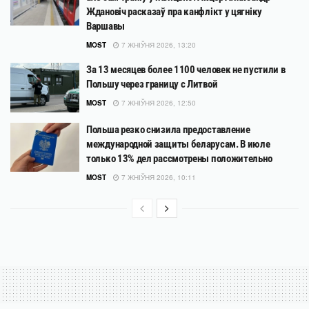
Ждановіч расказаў пра канфлікт у цягніку
Варшавы
MOST
7 ЖНІЎНЯ 2026, 13:20
За 13 месяцев более 1100 человек не пустили в
Польшу через границу с Литвой
MOST
7 ЖНІЎНЯ 2026, 12:50
Польша резко снизила предоставление
международной защиты беларусам. В июле
только 13% дел рассмотрены положительно
MOST
7 ЖНІЎНЯ 2026, 10:11