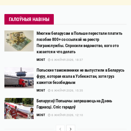
ГАЛОЎНЫЯ НАВІНЫ
Многим беларусам в Польше перестали платить
пособие 800+ со ссылкой на реестр
Погранслужбы. Спросили ведомство, кого это
касается и что делать
MOST
6 ЖНІЎНЯ 2026, 18:37
Польские таможенники не выпустили в Беларусь
фуру, которая ехала в Узбекистан, хотя груз
кажется безобидным
MOST
6 ЖНІЎНЯ 2026, 15:35
Беларусаў Польшчы запрашаюць на Дзень
Годнасці. Спіс гарадоў
MOST
6 ЖНІЎНЯ 2026, 12:10