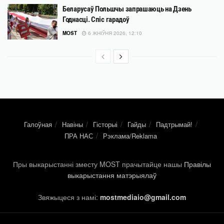
Беларусаў Польшчы запрашаюць на Дзень
Годнасці. Спіс гарадоў
MOST
6 ЖНІЎНЯ 2026, 12:10
Галоўная
Навіны
Гісторыі
Гайды
Падтрымай!
ПРА НАС
Рэклама/Reklama
Пры выкарыстанні зместу MOST прачытайце нашы
Правілы
выкарыстання матэрыялаў
Звяжыцеся з намі:
mostmediaio@gmail.com