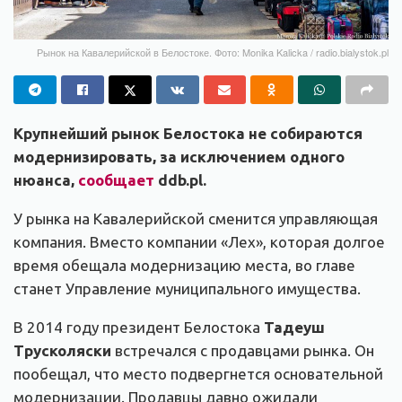
Рынок на Кавалерийской в Белостоке. Фото: Monika Kalicka / radio.bialystok.pl
Крупнейший рынок Белостока не собираются
модернизировать, за исключением одного
нюанса,
сообщает
ddb
.
pl
.
У рынка на Кавалерийской сменится управляющая
компания. Вместо компании «Лех», которая долгое
время обещала модернизацию места, во главе
станет Управление муниципального имущества.
В 2014 году президент Белостока
Тадеуш
Трусколяски
встречался с продавцами рынка. Он
пообещал, что место подвергнется основательной
модернизации. Продавцы давно ожидали