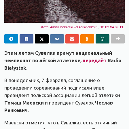
Фото:
Adrian Piekarski vel Adrianek2501
,
CC BY-SA 3.0 PL
.
Этим летом Сувалки примут национальный
чемпионат по лёгкой атлетике,
передаёт
Radio
Białystok.
В понедельник, 7 февраля, соглашение о
проведении соревнований подписали вице-
президент польской ассоциации лёгкой атлетики
Томаш Маевски
и президент Сувалок
Чеслав
Ренкевич
.
Маевски отметил, что в Сувалках есть отличный