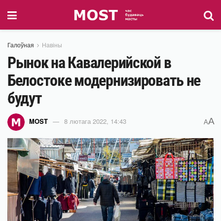
Галоўная
Навіны
Рынок на Кавалерийской в
Белостоке модернизировать не
будут
A
MOST
8 лютага 2022, 14:43
A