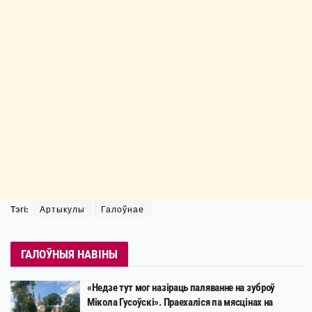
Тэгі:
Артыкулы
Галоўнае
ГАЛОЎНЫЯ НАВІНЫ
«Недзе тут мог назіраць паляванне на зуброў
Мікола Гусоўскі». Праехаліся па мясцінах на