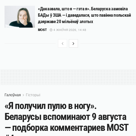
«Даказвала, што я — гэта я». Беларуска замовіла
БАДы ў ЗША — і даведалася, што павінна польскай
дзяржаве 20 мільёнаў злотых
MOST
4 ЖНІЎНЯ 2026, 14:48
Галоўная
Гісторыі
«Я получил пулю в ногу».
Беларусы вспоминают 9 августа
— подборка комментариев MOST