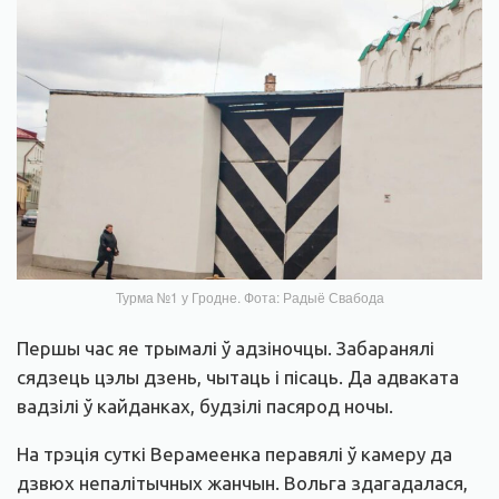
Турма №1 у Гродне. Фота: Радыё Свабода
Першы час яе трымалі ў адзіночцы. Забаранялі
сядзець цэлы дзень, чытаць і пісаць. Да адваката
вадзілі ў кайданках, будзілі пасярод ночы.
На трэція суткі Верамеенка перавялі ў камеру да
дзвюх непалітычных жанчын. Вольга здагадалася,