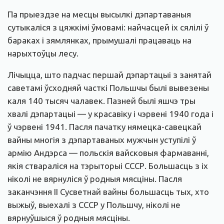
Па прыездзе на месцы высылкі дэпартаваныя
сутыкаліся з цяжкімі ўмовамі: найчасцей іх сялілі ў
бараках і зямлянках, прымушалі працаваць на
нарыхтоўцы лесу.
Лічыцца, што падчас першай дэпартацыі з занятай
саветамі ўсходняй часткі Польшчы былі вывезены
каля 140 тысяч чалавек. Пазней былі яшчэ тры
хвалі дэпартацыі — у красавіку і чэрвені 1940 года і
ў чэрвені 1941. Пасля пачатку нямецка-савецкай
вайны многія з дэпартаваных мужчын уступілі ў
армію Андэрса — польскія вайсковыя фармаванні,
якія ствараліся на тэрыторыі СССР. Большасць з іх
ніколі не вярнуліся ў родныя мясціны. Пасля
заканчэння ІІ Сусветнай вайны большасць тых, хто
выжыў, выехалі з СССР у Польшчу, ніколі не
вярнуўшыся ў родныя мясціны.