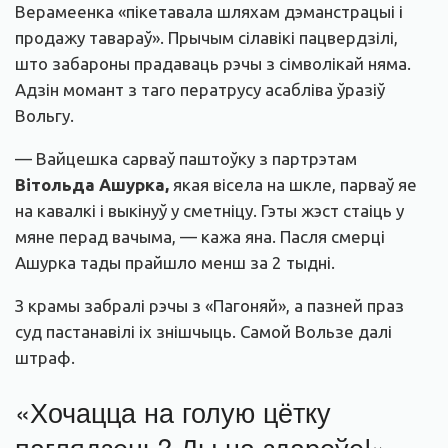
Верамеенка «пікетавала шляхам дэманстрацыі і
продажу тавараў». Прычым сілавікі пацвердзілі,
што забароны прадаваць рэчы з сімволікай няма.
Адзін момант з таго ператрусу асабліва ўразіў
Вольгу.
— Вайцешка сарваў паштоўку з партрэтам
Вітольда Ашурка,
якая вісела на шкле, парваў яе
на кавалкі і выкінуў у сметніцу. Гэты жэст стаіць у
мяне перад вачыма, — кажа яна. Пасля смерці
Ашурка тады прайшло менш за 2 тыдні.
З крамы забралі рэчы з «Пагоняй», а пазней праз
суд пастанавілі іх знішчыць. Самой Вользе далі
штраф.
«Хочацца на голую цётку
паглядзець? Ды на здароўе!»