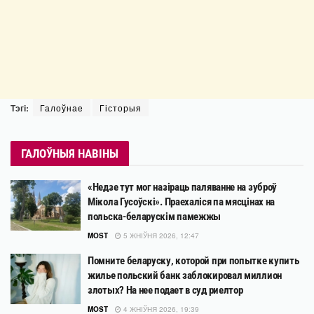
Тэгі:
Галоўнае
Гісторыя
ГАЛОЎНЫЯ НАВІНЫ
«Недзе тут мог назіраць паляванне на зуброў
Мікола Гусоўскі». Праехаліся па мясцінах на
польска-беларускім памежжы
MOST
5 ЖНІЎНЯ 2026, 12:47
Помните беларуску, которой при попытке купить
жилье польский банк заблокировал миллион
злотых? На нее подает в суд риелтор
MOST
4 ЖНІЎНЯ 2026, 19:39