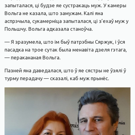
запыталася, ці будзе яе сустракаць муж. У камеры
Вольга не казала, што замужам. Калі яна
аспрэчыла, сукамерніца запыталася, ці з’ехаў муж у
Польшчу. Вольга адказала станоўча.
— Я зразумела, што ім быў патрэбны Сяржук, і ўся
пасадка на трое сутак была менавіта дзеля гэтага,
— перакананая Вольга.
Пазней яна даведалася, што ў яе сястры не ўзялі ў
турму перадачу — сказалі, каб муж прынёс.