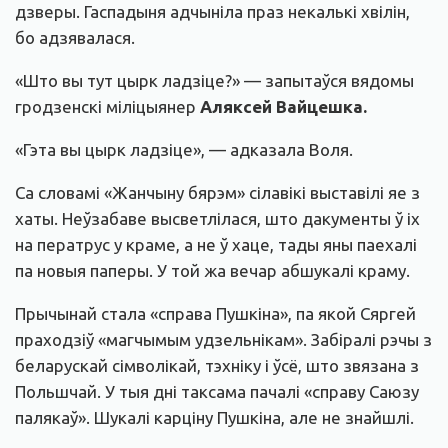
дзверы. Гаспадыня адчыніла праз некалькі хвілін,
бо адзявалася.
«Што вы тут цырк ладзіце?» — запытаўся вядомы
гродзенскі міліцыянер
Аляксей Вайцешка.
«Гэта вы цырк ладзіце», — адказала Воля.
Са словамі «Жанчыну бярэм» сілавікі выставілі яе з
хаты. Неўзабаве высветлілася, што дакументы ў іх
на ператрус у краме, а не ў хаце, тады яны паехалі
па новыя паперы. У той жа вечар абшукалі краму.
Прычынай стала «справа Пушкіна», па якой Сяргей
праходзіў «магчымым удзельнікам». Забіралі рэчы з
беларускай сімволікай, тэхніку і ўсё, што звязана з
Польшчай. У тыя дні таксама пачалі «справу Саюзу
палякаў». Шукалі карціну Пушкіна, але не знайшлі.