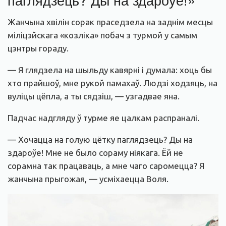
Жанчына хвілін сорак праседзела на заднім месцы
міліцэйскага «козліка» побач з турмой у самым
цэнтры гораду.
— Я глядзела на шыльду кавярні і думала: хоць бы
хто прайшоў, мне рукой памахаў. Людзі ходзяць, на
вуліцы цёпла, а ты сядзіш, — узгадвае яна.
Падчас надгляду ў турме яе цалкам распраналі.
— Хочацца на голую цётку паглядзець? Ды на
здароўе! Мне не было сораму ніякага. Ёй не
сорамна так працаваць, а мне чаго саромецца? Я
жанчына прыгожая, — усміхаецца Воля.