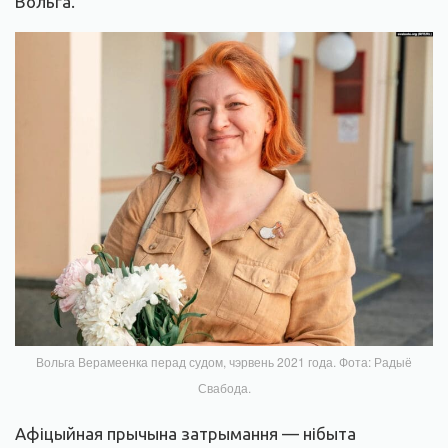
Вольга.
Вольга Верамеенка перад судом, чэрвень 2021 года. Фота: Радыё
Свабода.
Афіцыйная прычына затрымання — нібыта