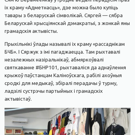
іх краму «Адметнасць», дзе можна было купіць
тавары з беларускай сімволікай. Сяргей — сябра
Беларускай хрысціянскай дэмакратыі, з жонкай яны
грамадскія актывісты.
Прыхільнікі ўлады называлі іх краму «рассаднікам
БЧБ». І Сяржук з імі пагаджаецца. Там рыхтавалі
незалежных назіральнікаў, абмяркоўвалі
святкаванне #БНР101, рыхтаваліся да аднаўлення
крыжоў паўстанцам Каліноўскага, рабілі ахоўныя
сродкі для медыкаў, збіралі перадачы ў турму,
ладзілі сустрэчы партыйных і грамадскіх
актывістаў.