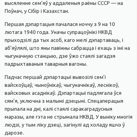
высяленне сем’яў у аддаленыя раёны СССР — на
Поўнач, у Сібір і Казахстан.
Першая дэпартацыя пачалася ноччу з 9 на 10
лютага 1940 года. Уначы супрацоўнікі НКВД
прыходзілі да тых асоб, каго мелі дэпартаваць, і
аб’яўлялі, што яны павінны сабрацца і ехаць з імі на
чыгуначную станцыю, дзе ўжо стаялі загадзя
падрыхтаваныя таварныя вагоны.
Падчас першай дэпартацыі вывозілі сем’і
вайскоўцаў, чыноўнікаў, чыгуначнікаў, леснікоў,
вайсковых асаднікаў. Дэпартацыі падлягала ўся
сям’я, уключна з малымі дзецьмі. Спецаперацыя
прыпала на дні, калі стаялі саракаградусныя
маразы, але гэта не стрымала НКВД. У выніку многія
людзі, у тым ліку дзеці, загінулі ад холаду яшчэ ў
дарозе.