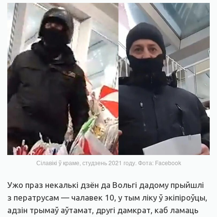
Сілавікі ў краме, студзень 2021 году. Фота: Facebook
Ужо праз некалькі дзён да Вольгі дадому прыйшлі
з ператрусам — чалавек 10, у тым ліку ў экіпіроўцы,
адзін трымаў аўтамат, другі дамкрат, каб ламаць