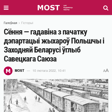
Галоўная
Гісторыі
Сёння — гадавіна з пачатку
дэпартацыі жыхароў Польшчы і
Заходняй Беларусі ўглыб
Савецкага Саюза
A
MOST
10 лютага 2022, 10:41
A