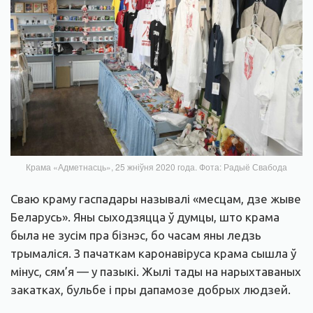
Крама «Адметнасць», 25 жніўня 2020 года. Фота: Радыё Свабода
Сваю краму гаспадары называлі «месцам, дзе жыве
Беларусь». Яны сыходзяцца ў думцы, што крама
была не зусім пра бізнэс, бо часам яны ледзь
трымаліся. З пачаткам каронавіруса крама сышла ў
мінус, сям’я — у пазыкі. Жылі тады на нарыхтаваных
закатках, бульбе і пры дапамозе добрых людзей.