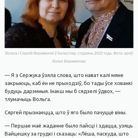
Вольга і Сяргей Верамеенкі ў Беластоку, студзень 2022 года. Фота: архіў
Вольгі Верамеенка
— Я з Сержука ўзяла слова, што нават калі мяне
закрыюць, каб ён не прыходзіў, бо тады ўсе хованкі
будуць дарэмныя. Інакш мы б сядзелі ўдвох, —
тлумачыць Вольга.
Сяргей прызнаецца, што ў яго было пачуццё віны.
— Першае маё жаданне было пайсці і здацца, узяць
Вайцешку за грудкі і сказаць: «Лёша, паскуда, што