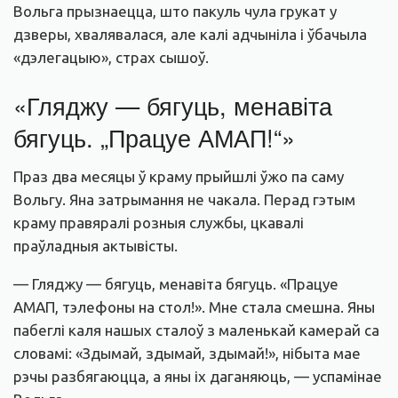
Вольга прызнаецца, што пакуль чула грукат у
дзверы, хвалявалася, але калі адчыніла і ўбачыла
«дэлегацыю», страх сышоў.
«Гляджу — бягуць, менавіта
бягуць. „Працуе АМАП!“»
Праз два месяцы ў краму прыйшлі ўжо па саму
Вольгу. Яна затрымання не чакала. Перад гэтым
краму правяралі розныя службы, цкавалі
праўладныя актывісты.
— Гляджу — бягуць, менавіта бягуць. «Працуе
АМАП, тэлефоны на стол!». Мне стала смешна. Яны
пабеглі каля нашых сталоў з маленькай камерай са
словамі: «Здымай, здымай, здымай!», нібыта мае
рэчы разбягаюцца, а яны іх даганяюць, — успамінае