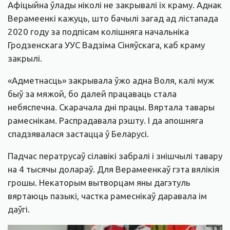
Афіцыйна ўлады ніколі не закрывалі іх краму. Аднак
Верамеенкі кажуць, што бачылі загад ад лістапада
2020 году за подпісам колішняга начальніка
Гродзенскага УУС Вадзіма Сіняўскага, каб краму
закрылі.
«Адметнасць» закрывала ўжо адна Воля, калі муж
быў за мяжой, бо далей працаваць стала
небяспечна. Скарачала дні працы. Вяртала тавары
рамеснікам. Распрадавала рэшту. І да апошняга
спадзявалася застацца ў Беларусі.
Падчас ператрусаў сілавікі забралі і знішчылі тавару
на 4 тысячы долараў. Для Верамеенкаў гэта вялікія
грошы. Некаторым вытворцам яны дагэтуль
вяртаюць пазыкі, частка рамеснікаў даравала ім
даўгі.