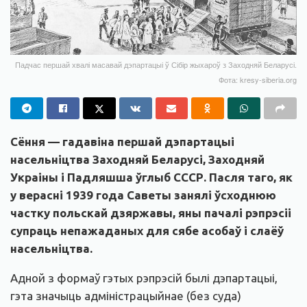
Падчас першай хвалі масавай дэпартацыі ў Сібір жыхароў з Заходняй Беларусі.
Фота: kresy-siberia.org
Сёння — гадавіна першай дэпартацыі
насельніцтва Заходняй Беларусі, Заходняй
Украіны і Падляшша ўглыб СССР. Пасля таго, як
у верасні 1939 года Саветы занялі ўсходнюю
частку польскай дзяржавы, яны пачалі рэпрэсіі
супраць непажаданых для сябе асобаў і слаёў
насельніцтва.
Адной з формаў гэтых рэпрэсій былі дэпартацыі,
гэта значыць адміністрацыйнае (без суда)