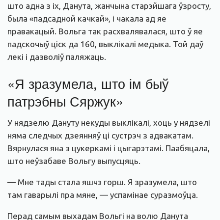
што адна з іх, Данута, жанчына старэйшага ўзросту,
была «падсадной качкай», і чакала ад яе
правакацый. Вольга так расхвалявалася, што ў яе
падскочыў ціск да 160, выклікалі медыка. Той даў
лекі і дазволіў паляжаць.
«Я зразумела, што ім быў
патрэбны Сяржук»
У нядзелю Дануту некуды выклікалі, хоць у нядзелі
няма следчых дзеянняў ці сустрэч з адвакатам.
Вярнулася яна з цукеркамі і цыгарэтамі. Паабяцала,
што неўзабаве Вольгу выпусцяць.
— Мне тады стала яшчэ горш. Я зразумела, што
там гаварылі пра мяне, — успамінае суразмоўца.
Перад самым выхадам Вольгі на волю Данута