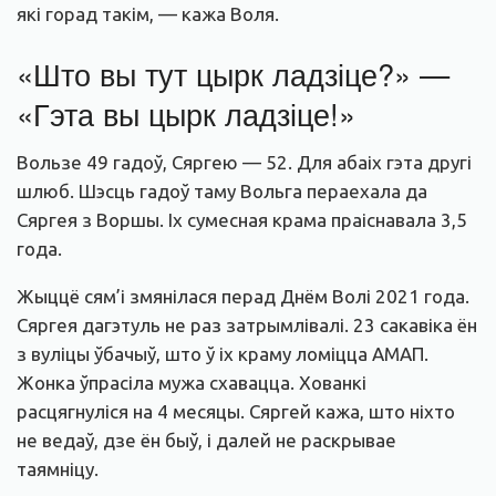
які горад такім, — кажа Воля.
«Што вы тут цырк ладзіце?» —
«Гэта вы цырк ладзіце!»
Вользе 49 гадоў, Сяргею — 52. Для абаіх гэта другі
шлюб. Шэсць гадоў таму Вольга пераехала да
Сяргея з Воршы. Іх сумесная крама праіснавала 3,5
года.
Жыццё сям’і змянілася перад Днём Волі 2021 года.
Сяргея дагэтуль не раз затрымлівалі. 23 сакавіка ён
з вуліцы ўбачыў, што ў іх краму ломіцца АМАП.
Жонка ўпрасіла мужа схавацца. Хованкі
расцягнуліся на 4 месяцы. Сяргей кажа, што ніхто
не ведаў, дзе ён быў, і далей не раскрывае
таямніцу.