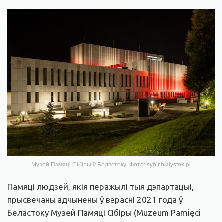
Музей Памяці Сібіры ў Беластоку. Фота: sybir.bialystok.pl
Памяці людзей, якія перажылі тыя дэпартацыі,
прысвечаны адчынены ў верасні 2021 года ў
Беластоку Музей Памяці Сібіры (Muzeum Pamięci