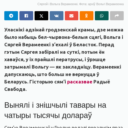
Сяргей і Вольга Верамеенкі. Фота: архіў Вольгі Верамеенка
Уласнікі адзінай гродзенскай крамы, дзе можна
было набыць бел-чырвона-белыя сцягі, Вольга і
Сяргей Верамеенкі з’ехалі ў Беласток. Перад
гэтым Сяргея забіралі на суткі, потым ён
хаваўся, у іх прайшлі ператрусы, і ўрэшце
затрымалі Вольгу — як закладніцу. Верамеенкі
дапускаюць, што больш не вернуцца ў
Беларусь. Гісторыю сям’і
расказвае
Радыё
Свабода.
Вынялі і знішчылі тавары на
чатыры тысячы долараў
Сям’ю Верамеенкаў у Гродне ведалі перадусім праз