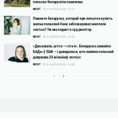
польска-беларускім памежжы
MOST
5 ЖНІЎНЯ 2026, 12:47
Помните беларуску, которой при попытке купить
жилье польский банк заблокировал миллион
злотых? На нее подает в суд риелтор
MOST
4 ЖНІЎНЯ 2026, 19:39
«Даказвала, што я — гэта я». Беларуска замовіла
БАДы ў ЗША — і даведалася, што павінна польскай
дзяржаве 20 мільёнаў злотых
MOST
4 ЖНІЎНЯ 2026, 14:48