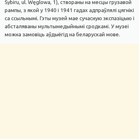
Sybiru, ul. Węglowa, 1), створаны на месцы грузавой
рампы, з якой у 1940 і 1941 гадах адпраўлялі цягнікі
са ссыльнымі. Гэты музей мае сучасную экспазіцыю і
абсталяваны мультымедыйнымі сродкамі. У музеі
можна замовіць аўдыёгід на беларускай мове.