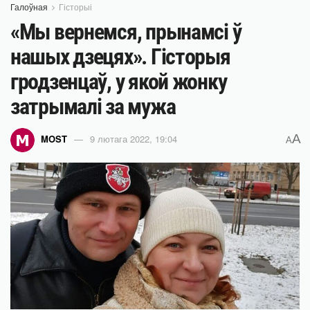
Галоўная
Гісторыі
«Мы вернемся, прынамсі ў
нашых дзецях». Гісторыя
гродзенцаў, у якой жонку
затрымалі за мужа
A
MOST
9 лютага 2022, 19:04
A