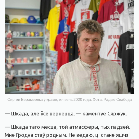
Сяргей Верамеенка ў краме, жнівень 2020 года. Фота: Радыё Свабода
— Шкада, але ўсё вернецца, — каментуе Сяржук.
— Шкада таго месца, той атмасферы, тых падзей.
Мне Гродна стаў родным. Не ведаю, ці стане яшчэ