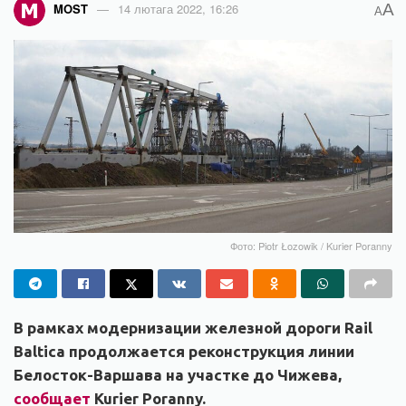
A
MOST
14 лютага 2022, 16:26
A
Фото: Piotr Łozowik / Kurier Poranny
В рамках модернизации железной дороги Rail
Baltica продолжается реконструкция линии
Белосток-Варшава на участке до Чижева,
сообщает
Kurier Poranny.