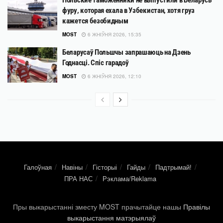
фуру, которая ехала в Узбекистан, хотя груз
кажется безобидным
MOST
6 ЖНІЎНЯ 2026, 15:35
Беларусаў Польшчы запрашаюць на Дзень
Годнасці. Спіс гарадоў
MOST
6 ЖНІЎНЯ 2026, 12:10
Галоўная
Навіны
Гісторыі
Гайды
Падтрымай!
ПРА НАС
Рэклама/Reklama
Пры выкарыстанні зместу MOST прачытайце нашы
Правілы
выкарыстання матэрыялаў