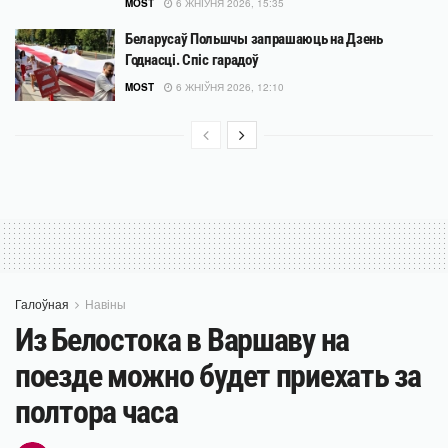
MOST
6 ЖНІЎНЯ 2026, 15:35
Беларусаў Польшчы запрашаюць на Дзень
Годнасці. Спіс гарадоў
MOST
6 ЖНІЎНЯ 2026, 12:10
Галоўная
Навіны
Из Белостока в Варшаву на
поезде можно будет приехать за
полтора часа