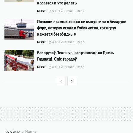
касается и что делать
MOST
6 ЖНІЎНЯ 2026, 18:37
Польские таможенники не выпустили в Беларусь
фуру, которая ехала в Узбекистан, хотя груз
кажется безобидным
MOST
6 ЖНІЎНЯ 2026, 15:35
Беларусаў Польшчы запрашаюць на Дзень
Годнасці. Спіс гарадоў
MOST
6 ЖНІЎНЯ 2026, 12:10
Галоўная
Навіны