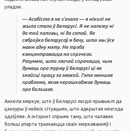
уладзе.
— Асабіста я не з’ехала — я ніколі не
жыла стала ў Беларусі. Я не належу ні
да той паловы, ні да гэтай. Як
сяброўка беларусаў я бачу, што мы ўсе
маем адну мэту. Не трэба
канцэнтравацца на спрэчках.
Разумею, што лягчэй спрачацца, чым
думаць пра турму ў Беларусі ці як
знайсці працу за мяжой. Гэта меншая
праблема, якая перашкаджае думаць
пра большае.
Анхела мяркуе, што ў Беларусі людзі прывыклі да
цэнзуры ў нейкіх сітуацыях, што адкрытая нязгода
здзіўляе. А інтэрнэт спрыяе таму, што чалавек
больш упарта трымаецца сваіх меркаванняў і