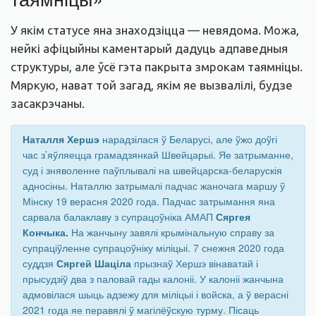
У якім статусе яна знаходзіцца — невядома. Можа,
нейкі афіцыйны каментарый дадуць адпаведныя
структуры, але ўсё гэта пакрыта змрокам таямніцы.
Мяркую, нават той загад, якім яе вызвалілі, будзе
засакрэчаны.
Наталля Хершэ
нарадзілася ў Беларусі, але ўжо доўгі
час з’яўляецца грамадзянкай Швейцарыі. Яе затрыманне,
суд і зняволенне паўплывалі на швейцарска-беларускія
адносіны. Наталлю затрымалі падчас жаночага маршу ў
Мінску 19 верасня 2020 года. Падчас затрымання яна
сарвала балаклаву з супрацоўніка АМАП
Сяргея
Кончыка.
На жанчыну завялі крымінальную справу за
супраціўленне супрацоўніку міліцыі. 7 снежня 2020 года
суддзя
Сяргей Шаціла
прызнаў Хершэ вінаватай і
прысудзіў два з паловай гады калоніі. У калоніі жанчына
адмовілася шыць адзежу для міліцыі і войска, а ў верасні
2021 года яе перавялі ў магілёўскую турму. Пісаць