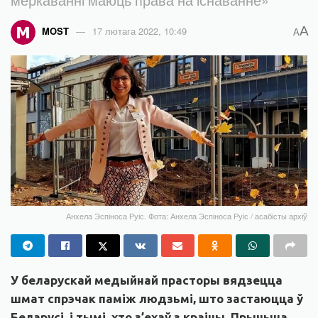
A
MOST
17 лютага 2022, 10:49
A
Анхела Эспіноса Руіс. Фота: Анхела Эспіноса Руіс / асабісты архіў
У беларускай медыйнай прасторы вядзецца
шмат спрэчак паміж людзьмі, што застаюцца ў
Беларусі, і тымі, хто з’ехаў з краіны. Прычына