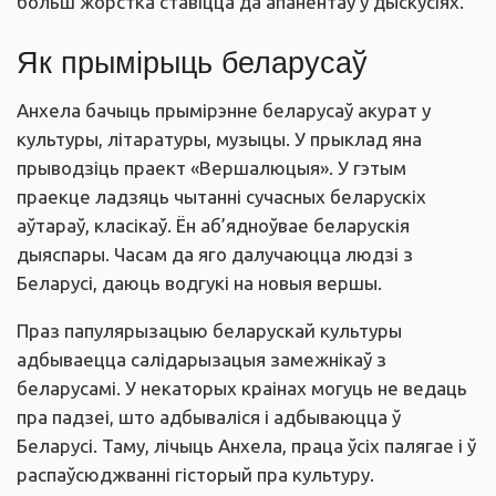
больш жорстка ставіцца да апанентаў у дыскусіях.
Як прымірыць беларусаў
Анхела бачыць прымірэнне беларусаў акурат у
культуры, літаратуры, музыцы. У прыклад яна
прыводзіць праект «Вершалюцыя». У гэтым
праекце ладзяць чытанні сучасных беларускіх
аўтараў, класікаў. Ён аб’ядноўвае беларускія
дыяспары. Часам да яго далучаюцца людзі з
Беларусі, даюць водгукі на новыя вершы.
Праз папулярызацыю беларускай культуры
адбываецца салідарызацыя замежнікаў з
беларусамі. У некаторых краінах могуць не ведаць
пра падзеі, што адбываліся і адбываюцца ў
Беларусі. Таму, лічыць Анхела, праца ўсіх палягае і ў
распаўсюджванні гісторый пра культуру.