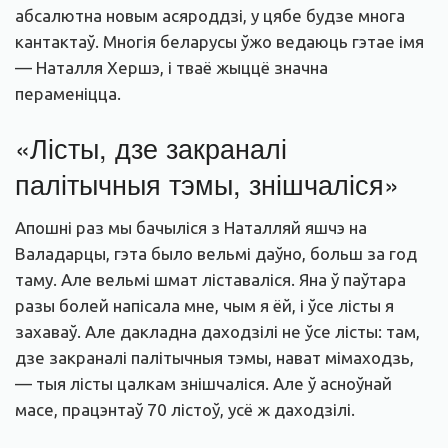
абсалютна новым асяроддзі, у цябе будзе многа
кантактаў. Многія беларусы ўжо ведаюць гэтае імя
— Наталля Хершэ, і тваё жыццё значна
пераменіцца.
«Лісты, дзе закраналі
палітычныя тэмы, знішчаліся»
Апошні раз мы бачыліся з Наталляй яшчэ на
Валадарцы, гэта было вельмі даўно, больш за год
таму. Але вельмі шмат ліставаліся. Яна ў паўтара
разы болей напісала мне, чым я ёй, і ўсе лісты я
захаваў. Але дакладна даходзілі не ўсе лісты: там,
дзе закраналі палітычныя тэмы, нават мімаходзь,
— тыя лісты цалкам знішчаліся. Але ў асноўнай
масе, працэнтаў 70 лістоў, усё ж даходзілі.