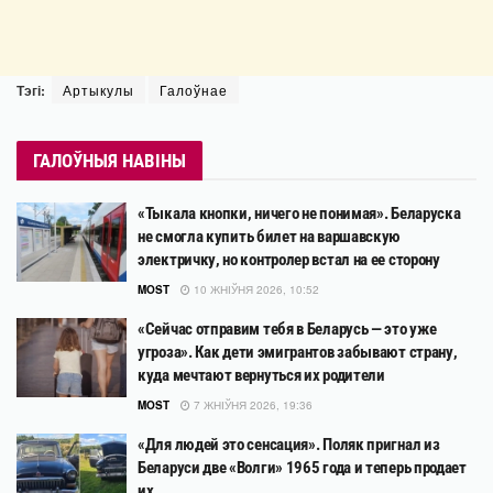
Тэгі:
Артыкулы
Галоўнае
ГАЛОЎНЫЯ НАВІНЫ
«Тыкала кнопки, ничего не понимая». Беларуска
не смогла купить билет на варшавскую
электричку, но контролер встал на ее сторону
MOST
10 ЖНІЎНЯ 2026, 10:52
«Сейчас отправим тебя в Беларусь — это уже
угроза». Как дети эмигрантов забывают страну,
куда мечтают вернуться их родители
MOST
7 ЖНІЎНЯ 2026, 19:36
«Для людей это сенсация». Поляк пригнал из
Беларуси две «Волги» 1965 года и теперь продает
их