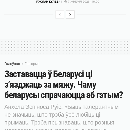
РУСЛАН КУЛЕВІЧ
7 ЖНІЎНЯ 2026, 16:00
Галоўная
Гісторыі
Заставацца ў Беларусі ці
з’язджаць за мяжу. Чаму
беларусы спрачаюцца аб гэтым?
Анхела Эспіноса Руіс: «Быць талерантным
не значыць, што трэба ўсё любіць ці
прымаць. Трэба прызнаваць, што розныя
меркаванні маюць права на існаванне»