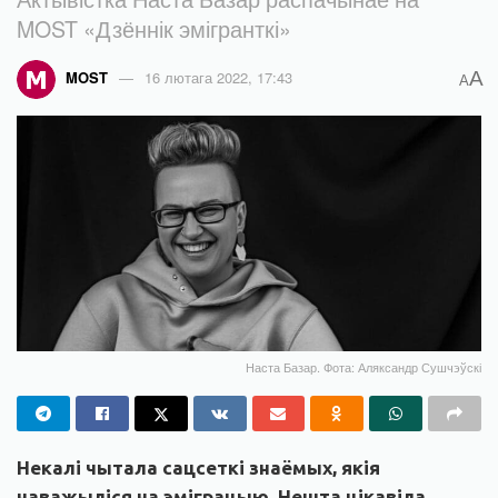
MOST «Дзённік эмігранткі»
A
MOST
16 лютага 2022, 17:43
A
Наста Базар. Фота: Аляксандр Сушчэўскі
Некалі чытала сацсеткі знаёмых, якія
наважыліся на эміграцыю. Нешта цікавіла,