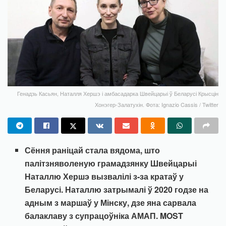
Генадзь Касьян, Наталля Хершэ і амбасадарка Швейцарыі ў Беларусі Крысцін
Хонэгер-Залатухін. Фота: Ignazio Cassis / Twitter
Сёння раніцай стала вядома, што
палітзняволеную грамадзянку Швейцарыі
Наталлю Хершэ вызвалілі з-за кратаў у
Беларусі. Наталлю затрымалі ў 2020 годзе на
адным з маршаў у Мінску, дзе яна сарвала
балаклаву з супрацоўніка АМАП. MOST