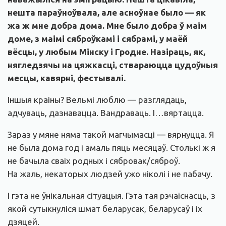
нешта параўноўвала, але асноўнае было — як
жа ж мне добра дома. Мне было добра ў маім
доме, з маімі сяброўкамі і сябрамі, у маёй
вёсцы, у любым Мінску і Гродне. Назіраць, як,
нягледзячы на цяжкасці, ствараюцца цудоўныя
месцы, кавярні, фестывалі.
Іншыя краіны? Вельмі люблю — разглядаць,
адчуваць, дазнавацца. Вандраваць. І…вяртацца.
Зараз у мяне няма такой магчымасці — вярнуцца. Я
не была дома год і амаль пяць месяцаў. Столькі ж я
не бачыла сваіх родных і сябровак/сяброў.
На жаль, некаторых людзей ужо ніколі і не пабачу.
І гэта не ўнікальная сітуацыя. Гэта тая рэчаіснасць, з
якой сутыкнуліся шмат беларусак, беларусаў і іх
дзяцей.