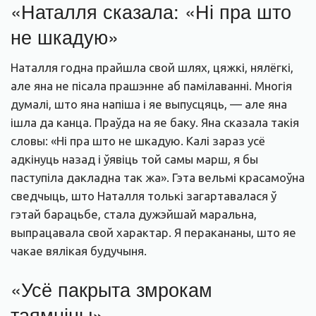
«Наталля сказала: «Ні пра што
не шкадую»
Наталля годна прайшла свой шлях, цяжкі, нялёгкі,
але яна не пісала прашэнне аб памілаванні. Многія
думалі, што яна напіша і яе выпусцяць, — але яна
ішла да канца. Праўда на яе баку. Яна сказала такія
словы: «Ні пра што не шкадую. Калі зараз усё
адкінуць назад і ўявіць той самы марш, я бы
паступіла дакладна так жа». Гэта вельмі красамоўна
сведчыць, што Наталля толькі загартавалася ў
гэтай барацьбе, стала дужэйшай маральна,
выпрацавала свой характар. Я перакананы, што яе
чакае вялікая будучыня.
«Усё пакрыта змрокам
таямніцы»