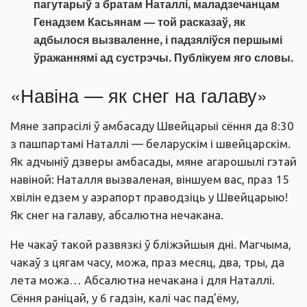
пагутарыў з братам Наталлі, маладзечанцам
Генадзем Касьянам — той расказаў, як
адбылося вызваленне, і падзяліўся першымі
ўражаннямі ад сустрэчы. Публікуем яго словы.
«Навіна — як снег на галаву»
Мяне запрасілі ў амбасаду Швейцарыі сёння да 8:30
з пашпартамі Наталлі — беларускім і швейцарскім.
Як адчыніў дзверы амбасады, мяне агарошылі гэтай
навіной: Наталля вызваленая, віншуем вас, праз 15
хвілін едзем у аэрапорт праводзіць у Швейцарыю!
Як снег на галаву, абсалютна нечакана.
Не чакаў такой развязкі ў бліжэйшыя дні. Магчыма,
чакаў з цягам часу, можа, праз месяц, два, тры, да
лета можа… Абсалютна нечакана і для Наталлі.
Сёння раніцай, у 6 гадзін, калі час пад’ёму,