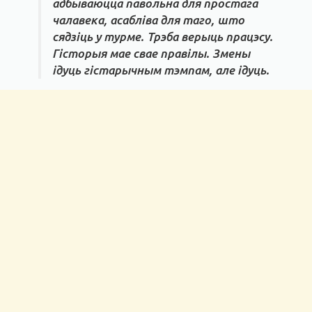
адбываюцца павольна для простага
чалавека, асабліва для таго, што
сядзіць у турме. Трэба верыць працэсу.
Гісторыя мае свае правілы. Змены
ідуць гістарычным тэмпам, але ідуць.