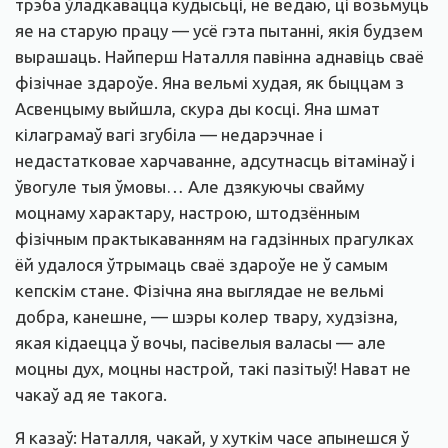
трэба ўладкавацца кудысьці, не ведаю, ці возьмуць
яе на старую працу — усё гэта пытанні, якія будзем
вырашаць. Найперш Наталля павінна аднавіць сваё
фізічнае здароўе. Яна вельмі худая, як быццам з
Асвенцыму выйшла, скура ды косці. Яна шмат
кілаграмаў вагі згубіла — недарэчнае і
недастатковае харчаванне, адсутнасць вітамінаў і
ўвогуле тыя ўмовы… Але дзякуючы свайму
моцнаму характару, настрою, штодзённым
фізічным практыкаванням на гадзінных прагулках
ёй удалося ўтрымаць сваё здароўе не ў самым
кепскім стане. Фізічна яна выглядае не вельмі
добра, канешне, — шэры колер твару, худзізна,
якая кідаецца ў вочы, пасівелыя валасы — але
моцны дух, моцны настрой, такі пазітыў! Нават не
чакаў ад яе такога.
Я казаў: Наталля, чакай, у хуткім часе апынешся ў