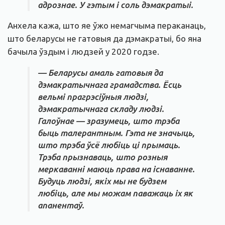
адрознае. У гэтым і соль дэмакратыі.
Анхела кажа, што яе ўжо немагчыма пераканаць,
што беларусы не гатовыя да дэмакратыі, бо яна
бачыла ўздым і людзей у 2020 годзе.
— Беларусы амаль гатовыя да
дэмакратычнага грамадства. Ёсць
вельмі прагрэсіўныя людзі,
дэмакратычнага складу людзі.
Галоўнае — зразумець, што трэба
быць талерантным. Гэта не значыць,
што трэба ўсё любіць ці прымаць.
Трэба прызнаваць, што розныя
меркаванні маюць права на існаванне.
Будуць людзі, якіх мы не будзем
любіць, але мы можам паважаць іх як
апанентаў.