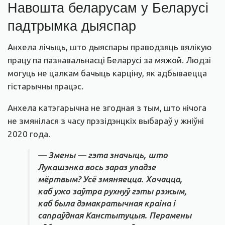
Навошта беларусам у Беларусі
падтрымка дыяспар
Анхела лічыць, што дыяспары праводзяць вялікую
працу па пазнавальнасці Беларусі за мяжой. Людзі
могуць не цалкам бачыць карціну, як адбываецца
гістарычны працэс.
Анхела катэгарычна не згодная з тым, што нічога
не змянілася з часу прэзідэнцкіх выбараў у жніўні
2020 года.
— Змены — гэта значыць, што
Лукашэнка вось зараз упадзе
мёртвым? Усё змяняецца. Хочацца,
каб ужо заўтра рухнуў гэты рэжым,
каб была дэмакратычная краіна і
сапраўдная Канстытуцыя. Перамены