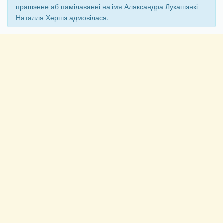
прашэнне аб памілаванні на імя Аляксандра Лукашэнкі
Наталля Хершэ адмовілася.