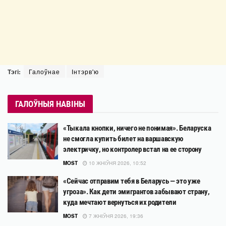
Тэгі:
Галоўнае
Інтэрв'ю
ГАЛОЎНЫЯ НАВІНЫ
«Тыкала кнопки, ничего не понимая». Беларуска
не смогла купить билет на варшавскую
электричку, но контролер встал на ее сторону
MOST
10 ЖНІЎНЯ 2026, 10:52
«Сейчас отправим тебя в Беларусь — это уже
угроза». Как дети эмигрантов забывают страну,
куда мечтают вернуться их родители
MOST
7 ЖНІЎНЯ 2026, 19:36