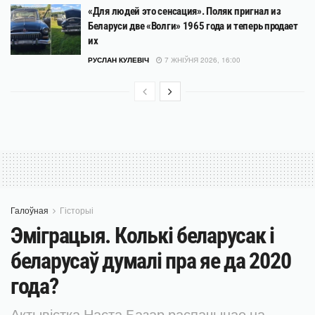
«Для людей это сенсация». Поляк пригнал из
Беларуси две «Волги» 1965 года и теперь продает
их
РУСЛАН КУЛЕВІЧ
7 ЖНІЎНЯ 2026, 16:00
Галоўная
Гісторыі
Эміграцыя. Колькі беларусак і
беларусаў думалі пра яе да 2020
года?
Актывістка Наста Базар распачынае на