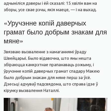
адчыніліся дзверы і ёй сказалі: 15 хвілін вам на
зборы, усе свае рэчы, якія маеце, — і на выхад.
«Уручэнне копій даверчых
грамат было добрым знакам для
мяне»
Звязваю вызваленне з намаганнямі ўраду
Швейцарыі. Было відавочна, што яны нешта
збіраюцца канкрэтнае прапанаваць рэжыму, і
ўручэнне копій даверчых грамат спадару Макею
было добрым знакам для мяне перш за ўсё.
Дзесьці адчуваў падсвядома, што справа ідзе ў
кірунку вызвалення Наталлі.