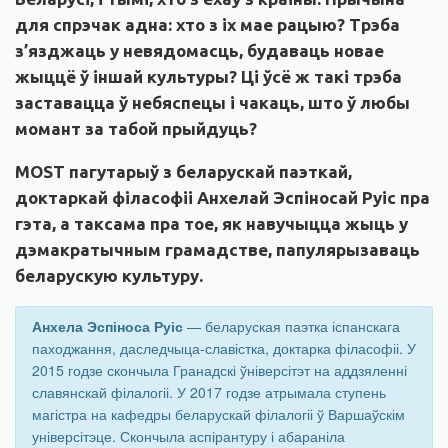
для спрэчак адна: хто з іх мае рацыю? Трэба
з’язджаць у невядомасць, будаваць новае
жыццё ў іншай культуры? Ці ўсё ж такі трэба
заставацца ў небяспецы і чакаць, што ў любы
момант за табой прыйдуць?
MOST
пагутарыў з беларускай паэткай,
доктаркай філасофіі Анхелай Эспіносай Руіс пра
гэта, а таксама пра тое, як навучыцца жыць у
дэмакратычным грамадстве, папулярызаваць
беларускую культуру.
Анхела Эспіноса Руіс
— беларуская паэтка іспанскага
паходжання, даследчыца-славістка, доктарка філасофіі. У
2015 годзе скончыла Гранадскі ўніверсітэт на аддзяленні
славянскай філалогіі. У 2017 годзе атрымала ступень
магістра на кафедры беларускай філалогіі ў Варшаўскім
універсітэце. Скончыла аспірантуру і абараніла