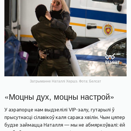
Затрыманне Наталлі Хершэ. Фота: Белсат
«Моцны дух, моцны настрой»
У аэрапорце нам выдзелілі VIP-залу, гутарылі ў
прысутнасці сілавікоў каля сарака хвілін. Чым цяпер
будзе займацца Наталля — мы не абмяркоўвалі: ёй