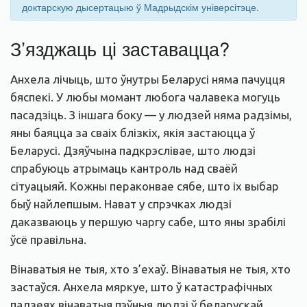
доктарскую дысертацыю ў Мадрыдскім універсітэце.
З’язджаць ці заставацца?
Анхела лічыць, што ўнутры Беларусі няма пачуцця
бяспекі. У любы момант любога чалавека могуць
пасадзіць. З іншага боку — у людзей няма радзімы,
яны баяцца за сваіх блізкіх, якія застаюцца ў
Беларусі. Дзяўчына падкрэслівае, што людзі
спрабуюць атрымаць кантроль над сваёй
сітуацыяй. Кожны пераконвае сябе, што іх выбар
быў найлепшым. Нават у спрэчках людзі
даказваюць у першую чаргу сабе, што яны зрабілі
ўсё правільна.
Вінаватыя не тыя, хто з’ехаў. Вінаватыя не тыя, хто
застаўся. Анхела мяркуе, што ў катастрафічных
падзеях вінаватыя пэўныя людзі ў беларускай