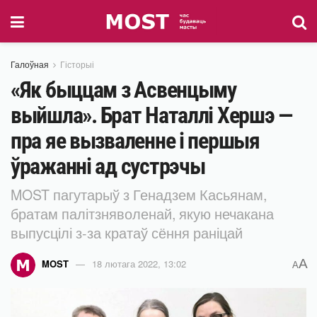
Галоўная
Гісторыі
«Як быццам з Асвенцыму
выйшла». Брат Наталлі Хершэ —
пра яе вызваленне і першыя
ўражанні ад сустрэчы
MOST пагутарыў з Генадзем Касьянам,
братам палітзняволенай, якую нечакана
выпусцілі з-за кратаў сёння раніцай
A
MOST
18 лютага 2022, 13:02
A