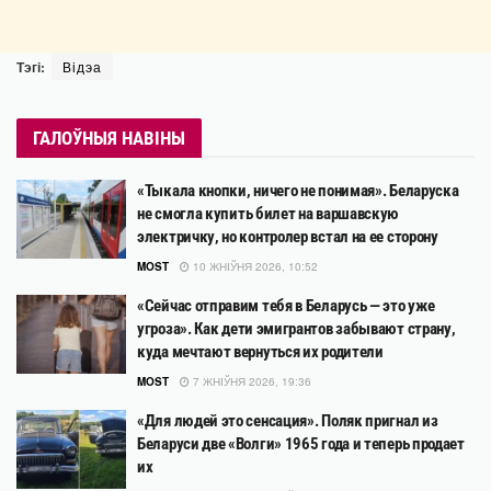
Тэгі:
Відэа
ГАЛОЎНЫЯ НАВІНЫ
«Тыкала кнопки, ничего не понимая». Беларуска
не смогла купить билет на варшавскую
электричку, но контролер встал на ее сторону
MOST
10 ЖНІЎНЯ 2026, 10:52
«Сейчас отправим тебя в Беларусь — это уже
угроза». Как дети эмигрантов забывают страну,
куда мечтают вернуться их родители
MOST
7 ЖНІЎНЯ 2026, 19:36
«Для людей это сенсация». Поляк пригнал из
Беларуси две «Волги» 1965 года и теперь продает
их