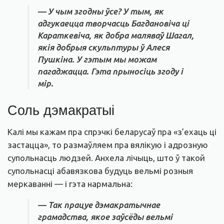
— У чым згодны ўсе? У тым, як
адгукаецца творчасць Багдановіча ці
Караткевіча, як добра маляваў Шагал,
якія добрыя скульптуры ў Алеся
Пушкіна. У гэтым мы можам
пагаджацца. Гэта прыносіць згоду і
мір.
Соль дэмакратыі
Калі мы кажам пра спрэчкі беларусаў пра «з’ехаць ці
застацца», то размаўляем пра вялікую і адрозную
супольнасць людзей. Анхела лічыць, што ў такой
супольнасці абавязкова будуць вельмі розныя
меркаванні — і гэта нармальна:
— Так працуе дэмакратычнае
грамадства, якое заўсёды вельмі