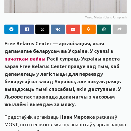
Фото: Marjan Blan / Unsplash
Free Belarus Center — арганізацыя, якая
дапамагае беларусам ва Украіне. У сувязі з
пачаткам вайны
Расіі супраць Украіны проста
зараз Free Belarus Center працуе над тым, каб
дапамагаць у лагістыцы для пераезду
беларусаў на захад Украіны, але пакуль раяць
выязджаць тымі спосабамі, якія даступныя. У
Львове пастараюцца дапамагчы з часовым
жыллём і выездам за мяжу.
Прадстаўнік арганізацыі
Іван Марозка
расказаў
MOST, што сёння колькасць зваротаў у арганізацыю