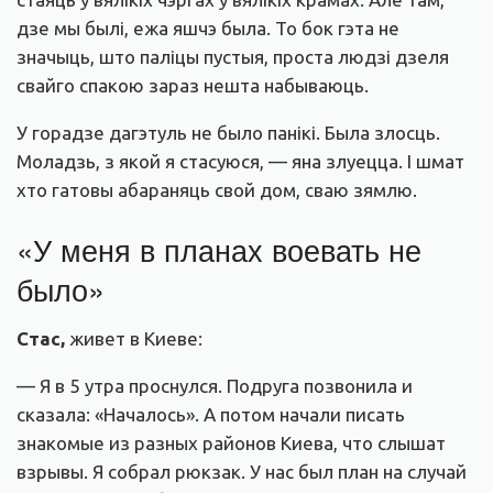
дзе мы былі, ежа яшчэ была. То бок гэта не
значыць, што паліцы пустыя, проста людзі дзеля
свайго спакою зараз нешта набываюць.
У горадзе дагэтуль не было панікі. Была злосць.
Моладзь, з якой я стасуюся, — яна злуецца. І шмат
хто гатовы абараняць свой дом, сваю зямлю.
«У меня в планах воевать не
было»
Стас,
живет в Киеве:
— Я в 5 утра проснулся. Подруга позвонила и
сказала: «Началось». А потом начали писать
знакомые из разных районов Киева, что слышат
взрывы. Я собрал рюкзак. У нас был план на случай