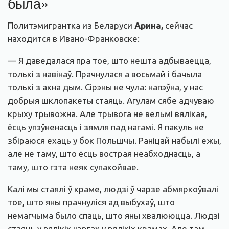
была»
Политэмигрантка из Беларуси
Арина,
сейчас
находится в Ивано-Франковске:
— Я даведалася пра тое, што нешта адбываецца,
толькі з навінаў. Прачнулася а восьмай і бачыла
толькі з акна дым. Сірэны не чула: напэўна, у нас
добрыя шклопакеты стаяць. Агулам сябе адчуваю
крыху трывожна. Але трывога не вельмі вялікая,
ёсць упэўненасць і зямля пад нагамі. Я пакуль не
збіраюся ехаць у бок Польшчы. Раніцай набылі ежы,
але не таму, што ёсць вострая неабходнасць, а
таму, што гэта неяк супакойвае.
Калі мы стаялі ў краме, людзі ў чарзе абмяркоўвалі
тое, што яны прачнуліся ад выбухаў, што
немагчыма было спаць, што яны хвалююцца. Людзі
стаяць у вялікіх чэргах у вялікіх крамах. Але там,