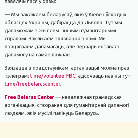
павялічылася ў разы:
— Мы заклікаем беларусаў, якія ў Кіеве і ўсходніх
абласцях Украіны, дабірацца да Львова. Тут мы
дапаможам з жыллём і іншымі гуманітарнымі
справамі. Заклікаем звязвацца з намі. Мы
працягваем дапамагаць, але пераарыентавалі
дапамогу на самае важнае.
Звязацца з прадстаўнікамі арганізацыі можна праз
тэлеграм:
t.me/volunteerFBC
, адсочваць навіны тут:
t.me/freebelaruscenter
.
Free Belarus Center
—
незалежная грамадская
арганізацыя, створаная для гуманітарнай дапамогі
людзям, якія мусілі пакінуць Беларусь.