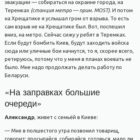
эвакуации — собираться на окраине города, на
Теремках
(станция метро — прим. MOST)
. И потом
на Хрещатике я услышал гром от взрыва. То есть
сам взрыв не на Хрещатике был. Вот, поспешил
вниз, на метро. Сейчас сижу у ребят в Теремках.
Если будут бомбить Киев, будут заходить войска
сюда или уличные бои начнутся, то я, скорее всего,
ретируюсь, потому что у меня в планах воевать не
было. Мне надо продолжать делать работу по
Беларуси.
«На заправках большие
очереди»
Александр
, живет с семьёй в Киеве:
— Мне в полшестого утра позвонил товарищ,
говорит: просыпайся, собирайся, готовься, мало ли