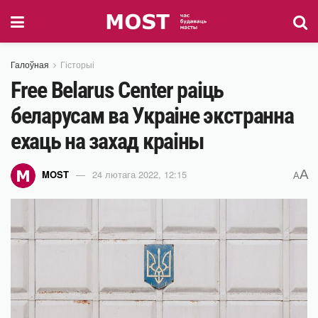
Галоўная
Гісторыі
Free Belarus Center раіць
беларусам ва Украіне экстранна
ехаць на захад краіны
A
MOST
24 лютага 2022, 12:15
A