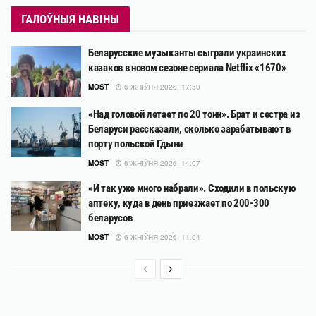
ГАЛОЎНЫЯ НАВІНЫ
Беларусские музыканты сыграли украинских
казаков в новом сезоне сериала Netflix «1670»
MOST
6 ЖНІЎНЯ 2026, 17:50
«Над головой летает по 20 тонн». Брат и сестра из
Беларуси рассказали, сколько зарабатывают в
порту польской Гдыни
MOST
6 ЖНІЎНЯ 2026, 14:07
«И так уже много набрали». Сходили в польскую
аптеку, куда в день приезжает по 200-300
беларусов
MOST
6 ЖНІЎНЯ 2026, 11:04