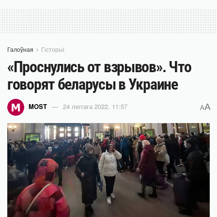
Галоўная
Гісторыі
«Проснулись от взрывов». Что
говорят беларусы в Украине
A
MOST
24 лютага 2022, 11:57
A