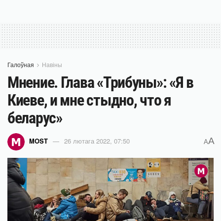
Галоўная
Навіны
Мнение. Глава «Трибуны»: «Я в
Киеве, и мне стыдно, что я
беларус»
A
MOST
26 лютага 2022, 07:50
A