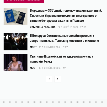
В среднем — 337 дней, подход — индивидуальный.
Спросили Управление по делам иностранцев о
выдаче беларусам защиты в Польше
ХРЫСЦІНА ГАРАНІНА
5 ЖНІЎНЯ 2026, 17:53
В Беларуси больше нельзя онлайн проверить
запрет на выезд. Теперь нужно идти в милицию
MOST
5 ЖНІЎНЯ 2026, 16:27
Святлане Ціханоўскай не адкрылі рахунак у
польскім банку
MOST
5 ЖНІЎНЯ 2026, 14:41