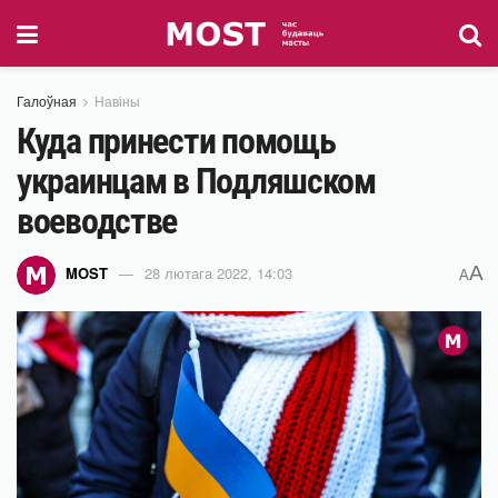
Галоўная
Навіны
Куда принести помощь
украинцам в Подляшском
воеводстве
A
MOST
28 лютага 2022, 14:03
A