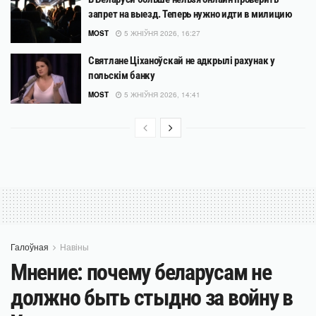
запрет на выезд. Теперь нужно идти в милицию
MOST
5 ЖНІЎНЯ 2026, 16:27
Святлане Ціханоўскай не адкрылі рахунак у
польскім банку
MOST
5 ЖНІЎНЯ 2026, 14:41
Галоўная
Навіны
Мнение: почему беларусам не
должно быть стыдно за войну в