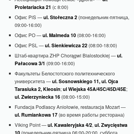
Proletariacka 21
(с 8:00)
Офис PiS —
ul. Stołeczna 2
(понедельник-пятница,
09:00-16:00)
Офис PO —
ul. Malmeda 10
(08:00-16:00)
Офис PSL —
ul. Sienkiewicza 22
(08:00-18:00)
Штаб-квартира ZHP Chorągwi Bialostockiej —
ul.
Pałacowa 3/1
(09:00-16:00)
Факультеты Белостотского политехнического
университета —
ul. Sosnowskiego 11,
ul. Ojca
Tarasiuka 2, Kleosin
;
ul Wiejska 45A/45C/45D/45E
;
ul. Zwierzyniecka 16
(08:00-15:00)
Fundacja Podlascy Aniołowie, restauracja Mozart —
ul. Rumiankowa 17
(во время работы ресторана)
Viking Point —
ul. Kawaleryjska 4/2
,
ul. Zwycięstwa
10
(понедельник-пятница 06:00-20:00, суббота