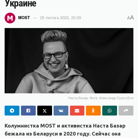
Украине
A
MOST
25 лютага 2022, 20:29
A
Наста Базар. Фота: Аляксандр Сушчэўскі
Колумнистка MOST и активистка Наста Базар
бежала из Беларуси в 2020 году. Сейчас она