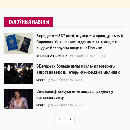
ГАЛОЎНЫЯ НАВІНЫ
В среднем — 337 дней, подход — индивидуальный.
Спросили Управление по делам иностранцев о
выдаче беларусам защиты в Польше
ХРЫСЦІНА ГАРАНІНА
5 ЖНІЎНЯ 2026, 17:53
В Беларуси больше нельзя онлайн проверить
запрет на выезд. Теперь нужно идти в милицию
MOST
5 ЖНІЎНЯ 2026, 16:27
Святлане Ціханоўскай не адкрылі рахунак у
польскім банку
MOST
5 ЖНІЎНЯ 2026, 14:41