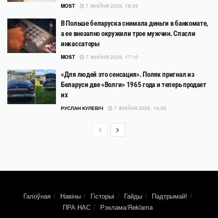
MOST
7 ЖНІЎНЯ 2026, 18:39
В Польше беларуска снимала деньги в банкомате,
а ее внезапно окружили трое мужчин. Спасли
инкассаторы
MOST
7 ЖНІЎНЯ 2026, 17:10
«Для людей это сенсация». Поляк пригнал из
Беларуси две «Волги» 1965 года и теперь продает
их
РУСЛАН КУЛЕВІЧ
7 ЖНІЎНЯ 2026, 16:00
Галоўная
Навіны
Гісторыі
Гайды
Падтрымай!
ПРА НАС
Рэклама/Reklama