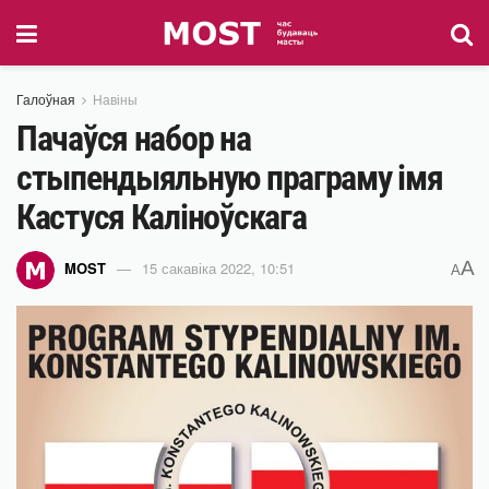
Галоўная
Навіны
Пачаўся набор на
стыпендыяльную праграму імя
Кастуся Каліноўскага
A
MOST
15 сакавіка 2022, 10:51
A