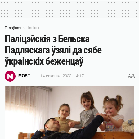
Галоўная
Навіны
Паліцэйскія з Бельска
Падляскага ўзялі да сябе
ўкраінскіх беженцаў
A
MOST
14 сакавіка 2022, 14:17
A