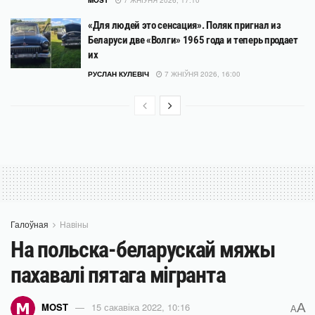
«Для людей это сенсация». Поляк пригнал из
Беларуси две «Волги» 1965 года и теперь продает
их
РУСЛАН КУЛЕВІЧ
7 ЖНІЎНЯ 2026, 16:00
Галоўная
Навіны
На польска-беларускай мяжы
пахавалі пятага мігранта
A
MOST
15 сакавіка 2022, 10:16
A