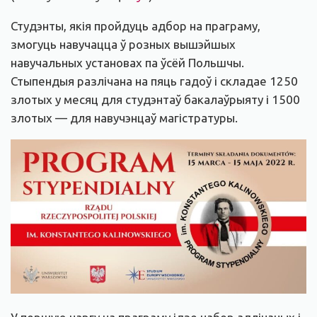
Студэнты, якія пройдуць адбор на праграму,
змогуць навучацца ў розных вышэйшых
навучальных установах па ўсёй Польшчы.
Стыпендыя разлічана на пяць гадоў і складае 1250
злотых у месяц для студэнтаў бакалаўрыяту і 1500
злотых — для навучэнцаў магістратуры.