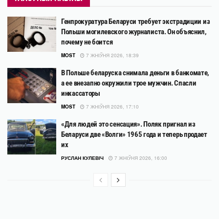
Генпрокуратура Беларуси требует экстрадиции из
Польши могилевского журналиста. Он объяснил,
почему не боится
MOST
7 ЖНІЎНЯ 2026, 18:39
В Польше беларуска снимала деньги в банкомате,
а ее внезапно окружили трое мужчин. Спасли
инкассаторы
MOST
7 ЖНІЎНЯ 2026, 17:10
«Для людей это сенсация». Поляк пригнал из
Беларуси две «Волги» 1965 года и теперь продает
их
РУСЛАН КУЛЕВІЧ
7 ЖНІЎНЯ 2026, 16:00