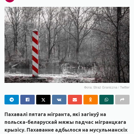
Фота: Straż Graniczna / Twitter
Пахавалі пятага мігранта, які загінуў на
польска-беларускай мяжы падчас мігранцкага
крызісу. Пахаванне адбылося на мусульманскіх