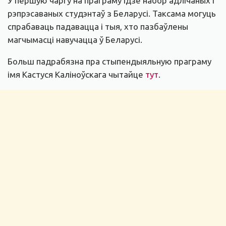
У першую чаргу на праграму ідзе набор адлічаных і
рэпрэсаваных студэнтаў з Беларусі. Таксама могуць
спрабаваць падавацца і тыя, хто пазбаўлены
магчымасці навучацца ў Беларусі.
Больш падрабязна пра стыпендыяльную праграму
імя Кастуся Каліноўскага чытайце
тут
.