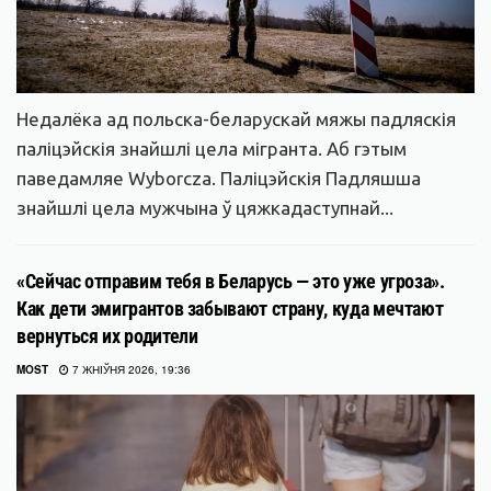
Недалёка ад польска-беларускай мяжы падляскія
паліцэйскія знайшлі цела мігранта. Аб гэтым
паведамляе Wyborcza. Паліцэйскія Падляшша
знайшлі цела мужчына ў цяжкадаступнай...
«Сейчас отправим тебя в Беларусь — это уже угроза».
Как дети эмигрантов забывают страну, куда мечтают
вернуться их родители
MOST
7 ЖНІЎНЯ 2026, 19:36