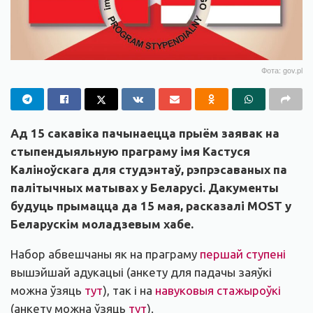
Фота: gov.pl
Ад 15 сакавіка пачынаецца прыём заявак на
стыпендыяльную праграму імя Кастуся
Каліноўскага для студэнтаў, рэпрэсаваных па
палітычных матывах у Беларусі. Дакументы
будуць прымацца да 15 мая, расказалі MOST у
Беларускім моладзевым хабе.
Набор абвешчаны як на праграму
першай ступені
вышэйшай адукацыі (анкету для падачы заяўкі
можна ўзяць
тут
), так і на
навуковыя стажыроўкі
(анкету можна ўзяць
тут
).