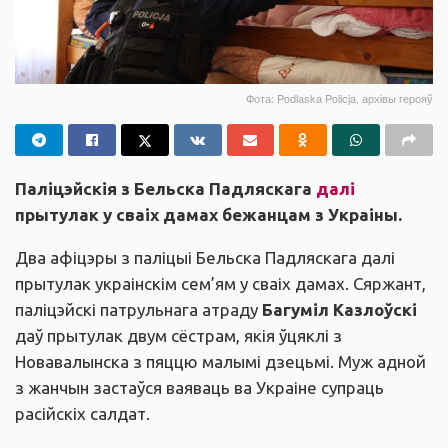
Фота: Podlaska Policja, архівы герояў
Паліцэйскія з Бельска Падляскага
далі
прытулак у сваіх дамах бежанцам з Украіны.
Два афіцэры з паліцыі Бельска Падляскага далі
прытулак украінскім сем’ям у сваіх дамах. Сяржант,
паліцэйскі патрульнага атраду
Багуміл Казлоўскі
даў прытулак двум сёстрам, якія ўцяклі з
Новавалынска з пяццю малымі дзецьмі. Муж адной
з жанчын застаўся ваяваць ва Украіне супраць
расійскіх салдат.