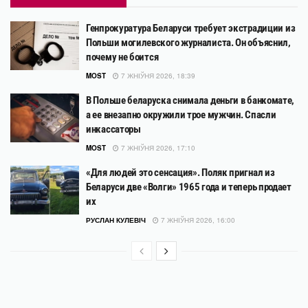
Генпрокуратура Беларуси требует экстрадиции из
Польши могилевского журналиста. Он объяснил,
почему не боится
MOST
7 ЖНІЎНЯ 2026, 18:39
В Польше беларуска снимала деньги в банкомате,
а ее внезапно окружили трое мужчин. Спасли
инкассаторы
MOST
7 ЖНІЎНЯ 2026, 17:10
«Для людей это сенсация». Поляк пригнал из
Беларуси две «Волги» 1965 года и теперь продает
их
РУСЛАН КУЛЕВІЧ
7 ЖНІЎНЯ 2026, 16:00