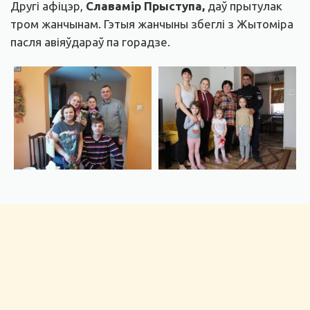
Другі афіцэр,
Славамір Прыступа,
даў прытулак
тром жанчынам. Гэтыя жанчыны збеглі з Жытоміра
пасля авіяўдараў па горадзе.