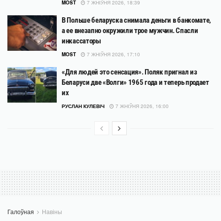
MOST
7 ЖНІЎНЯ 2026, 18:39
В Польше беларуска снимала деньги в банкомате,
а ее внезапно окружили трое мужчин. Спасли
инкассаторы
MOST
7 ЖНІЎНЯ 2026, 17:10
«Для людей это сенсация». Поляк пригнал из
Беларуси две «Волги» 1965 года и теперь продает
их
РУСЛАН КУЛЕВІЧ
7 ЖНІЎНЯ 2026, 16:00
Галоўная
Навіны