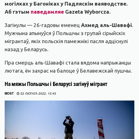
могілках у Багоніках у Падляскім ваяводстве.
Аб гэтым
паведамляе
Gazeta Wyborcza.
Загінулы — 26-гадовы еменец
Ахмед аль-Шавафі
.
Мужчына апынуўся ў Польшчы з групай сірыйскіх
мігрантаў, якіх польскія памежнікі пасля адціснулі
назад у Беларусь.
Пра смерць аль-Шавафі стала вядома напрыканцы
лютага, ён захрас на балоце ў Белавежскай пушчы.
На мяжы Польшчы і Беларусі загінуў мігрант
MOST
22 ЛЮТАГА 2022, 10:43