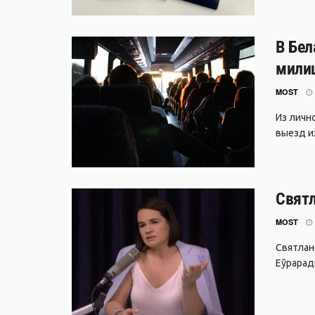
В Бел
мили
MOST
Из личн
выезд и
Святл
MOST
Святлане
Еўрарады