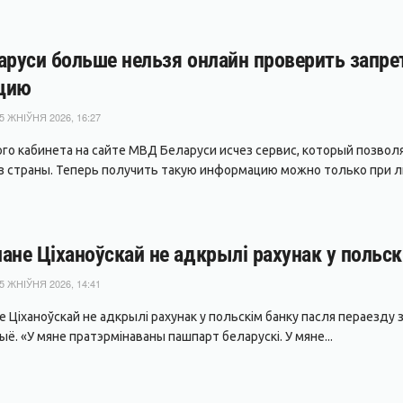
аруси больше нельзя онлайн проверить запре
цию
5 ЖНІЎНЯ 2026, 16:27
ого кабинета на сайте МВД Беларуси исчез сервис, который позво
з страны. Теперь получить такую информацию можно только при л
ане Ціханоўскай не адкрылі рахунак у польск
5 ЖНІЎНЯ 2026, 14:41
 Ціханоўскай не адкрылі рахунак у польскім банку пасля пераезду з 
ё. «У мяне пратэрмінаваны пашпарт беларускі. У мяне...