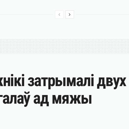
ікі затрымалі двух 
егалаў ад мяжы