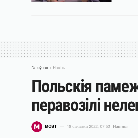
Галоўная
Навіны
Польскія памежн
перавозілі нел
MOST
18 сакавіка 2022, 07:52
Навіны