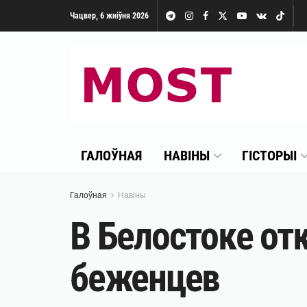
Чацвер, 6 жніўня 2026
ГАЛОЎНАЯ
НАВІНЫ
ГІСТОРЫІ
Галоўная
Навіны
В Белостоке от
беженцев