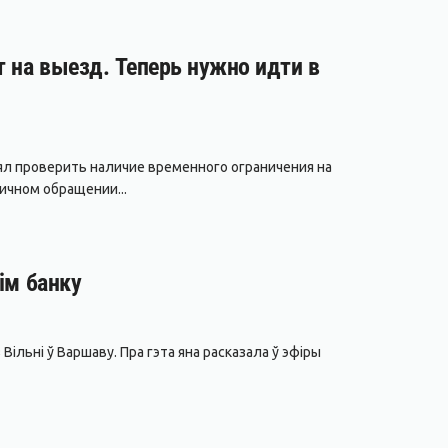
т на выезд. Теперь нужно идти в
лял проверить наличие временного ограничения на
ичном обращении...
ім банку
Вільні ў Варшаву. Пра гэта яна расказала ў эфіры