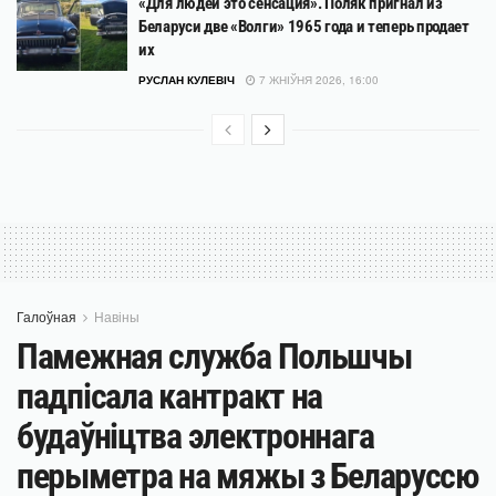
«Для людей это сенсация». Поляк пригнал из
Беларуси две «Волги» 1965 года и теперь продает
их
РУСЛАН КУЛЕВІЧ
7 ЖНІЎНЯ 2026, 16:00
Галоўная
Навіны
Памежная служба Польшчы
падпісала кантракт на
будаўніцтва электроннага
перыметра на мяжы з Беларуссю