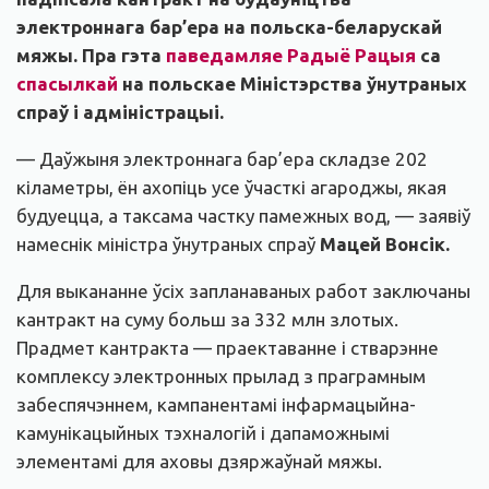
электроннага бар’ера на польска-беларускай
мяжы. Пра гэта
паведамляе Радыё Рацыя
са
спасылкай
на польскае Міністэрства ўнутраных
спраў і адміністрацыі.
— Даўжыня электроннага бар’ера складзе 202
кіламетры, ён ахопіць усе ўчасткі агароджы, якая
будуецца, а таксама частку памежных вод, — заявіў
намеснік міністра ўнутраных спраў
Мацей Вонсік.
Для выкананне ўсіх запланаваных работ заключаны
кантракт на суму больш за 332 млн злотых.
Прадмет кантракта — праектаванне і стварэнне
комплексу электронных прылад з праграмным
забеспячэннем, кампанентамі інфармацыйна-
камунікацыйных тэхналогій і дапаможнымі
элементамі для аховы дзяржаўнай мяжы.