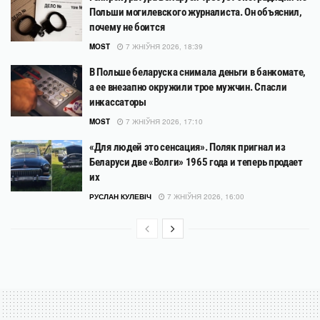
Польши могилевского журналиста. Он объяснил,
почему не боится
MOST
7 ЖНІЎНЯ 2026, 18:39
В Польше беларуска снимала деньги в банкомате,
а ее внезапно окружили трое мужчин. Спасли
инкассаторы
MOST
7 ЖНІЎНЯ 2026, 17:10
«Для людей это сенсация». Поляк пригнал из
Беларуси две «Волги» 1965 года и теперь продает
их
РУСЛАН КУЛЕВІЧ
7 ЖНІЎНЯ 2026, 16:00