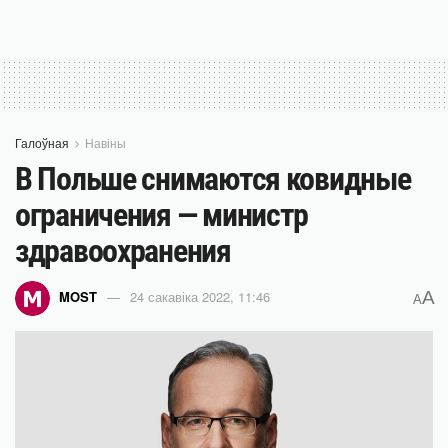
Галоўная
Навіны
В Польше снимаются ковидные
ограничения — министр
здравоохранения
A
MOST
24 сакавіка 2022, 11:46
A