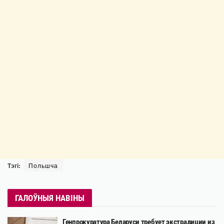
Тэгі:
Польшча
ГАЛОЎНЫЯ НАВІНЫ
Генпрокуратура Беларуси требует экстрадиции из