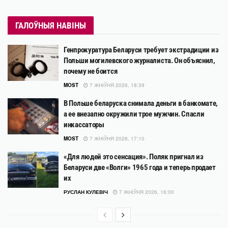
ГАЛОЎНЫЯ НАВІНЫ
Генпрокуратура Беларуси требует экстрадиции из
Польши могилевского журналиста. Он объяснил,
почему не боится
MOST
7 ЖНІЎНЯ 2026, 18:39
В Польше беларуска снимала деньги в банкомате,
а ее внезапно окружили трое мужчин. Спасли
инкассаторы
MOST
7 ЖНІЎНЯ 2026, 17:10
«Для людей это сенсация». Поляк пригнал из
Беларуси две «Волги» 1965 года и теперь продает
их
РУСЛАН КУЛЕВІЧ
7 ЖНІЎНЯ 2026, 16:00