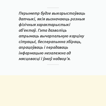
Перыметр будзе выкарыстоўваць
датчыкі, якія вызначаюць розныя
фізічныя характарыстыкі
аб’ектаў. Гэта дазволіць
атрымаць вычарпальную карціну
сітуацыі, бесперапынна збіраць,
апрацоўваць і перадаваць
інфармацыю незалежна ад
мясцовасці і ўмоў надвор’я.