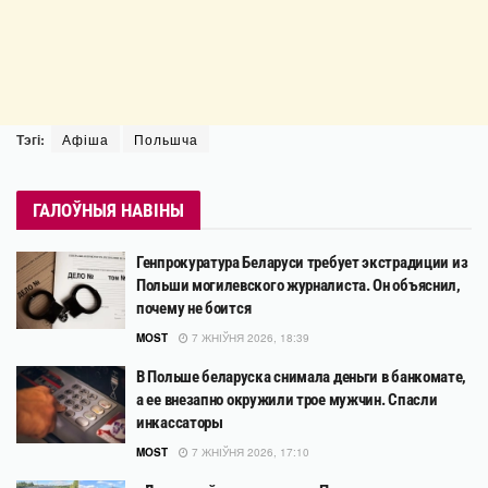
Тэгі:
Афіша
Польшча
ГАЛОЎНЫЯ НАВІНЫ
Генпрокуратура Беларуси требует экстрадиции из
Польши могилевского журналиста. Он объяснил,
почему не боится
MOST
7 ЖНІЎНЯ 2026, 18:39
В Польше беларуска снимала деньги в банкомате,
а ее внезапно окружили трое мужчин. Спасли
инкассаторы
MOST
7 ЖНІЎНЯ 2026, 17:10