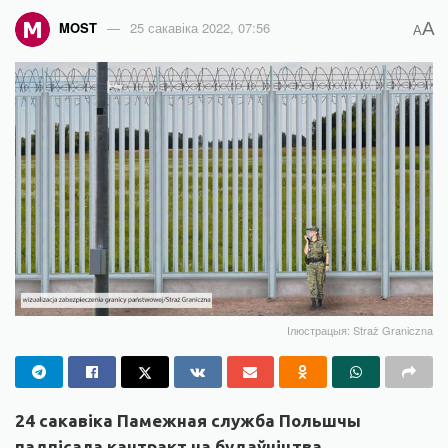
A
MOST
25 сакавіка 2022, 07:56
A
Ілюстрацыя: Straż Graniczna
24 сакавіка Памежная служба Польшчы
падпісала кантракт на будаўніцтва