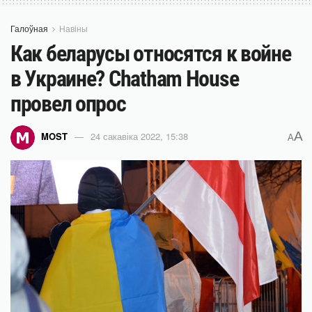
Галоўная
Навіны
Как беларусы относятся к войне
в Украине? Chatham House
провел опрос
A
MOST
24 сакавіка 2022, 15:38
A