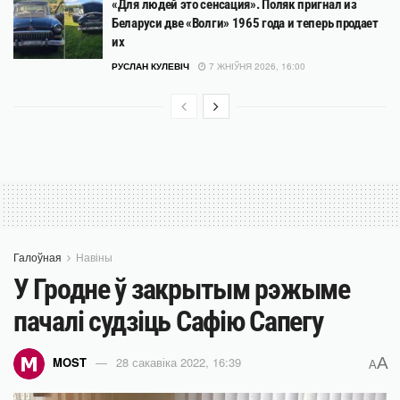
«Для людей это сенсация». Поляк пригнал из
Беларуси две «Волги» 1965 года и теперь продает
их
РУСЛАН КУЛЕВІЧ
7 ЖНІЎНЯ 2026, 16:00
Галоўная
Навіны
У Гродне ў закрытым рэжыме
пачалі судзіць Сафію Сапегу
A
MOST
28 сакавіка 2022, 16:39
A