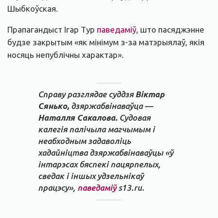
Шыбкоўская.
Прапагандыст Ігар Тур
паведаміў
, што пасяджэнне
будзе закрытым «як мінімум з-за матэрыялаў, якія
носяць непублічны характар».
Справу разглядае суддзя
Віктар
Сянько,
дзяржабвінаваўца —
Наталля Сакалова.
Судовая
калегія палічыла магчымым і
неабходным задаволіць
хадайніцтва дзяржабвінаваўцы «ў
інтарэсах бяспекі пацярпелых,
сведак і іншых удзельнікаў
працэсу»,
паведаміў
s13.ru.