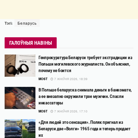
Тэгі:
Беларусь
ГАЛОЎНЫЯ НАВІНЫ
Генпрокуратура Беларуси требует экстрадиции из
Польши могилевского журналиста. Он объяснил,
почему не боится
MOST
7 ЖНІЎНЯ 2026, 18:39
В Польше беларуска снимала деньги в банкомате,
а ее внезапно окружили трое мужчин. Спасли
инкассаторы
MOST
7 ЖНІЎНЯ 2026, 17:10
«Для людей это сенсация». Поляк пригнал из
Беларуси две «Волги» 1965 года и теперь продает
их