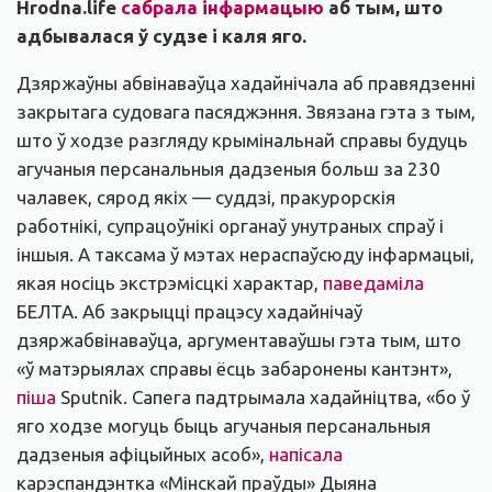
Hrodna.life
сабрала інфармацыю
аб тым, што
адбывалася ў судзе і каля яго.
Дзяржаўны абвінаваўца хадайнічала аб правядзенні
закрытага судовага пасяджэння. Звязана гэта з тым,
што ў ходзе разгляду крымінальнай справы будуць
агучаныя персанальныя дадзеныя больш за 230
чалавек, сярод якіх — суддзі, пракурорскія
работнікі, супрацоўнікі органаў унутраных спраў і
іншыя. А таксама ў мэтах нераспаўсюду інфармацыі,
якая носіць экстрэмісцкі характар,
паведаміла
БЕЛТА. Аб закрыцці працэсу хадайнічаў
дзяржабвінаваўца, аргументаваўшы гэта тым, што
«ў матэрыялах справы ёсць забаронены кантэнт»,
піша
Sputnik. Сапега падтрымала хадайніцтва, «бо ў
яго ходзе могуць быць агучаныя персанальныя
дадзеныя афіцыйных асоб»,
напісала
карэспандэнтка «Мінскай праўды» Дыяна