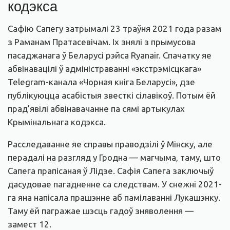
кодэкса
Сафію Сапегу затрымалі 23 траўня 2021 года разам
з Раманам Пратасевічам. Іх знялі з прымусова
пасаджанага ў Беларусі рэйса Ryanair. Спачатку яе
абвінавацілі ў адміністраванні «экстрэмісцкага»
Telegram-канала «Чорная кніга Беларусі», дзе
публікуюцца асабістыя звесткі сілавікоў. Потым ёй
прад’явілі абвінавачанне па сямі артыкулах
Крымінальнага кодэкса.
Расследаванне яе справы праводзілі ў Мінску, але
перадалі на разгляд у Гродна — магчыма, таму, што
Сапега прапісаная ў Лідзе. Сафія Сапега заключыў
дасудовае пагадненне са следствам. У снежні 2021-
га яна напісала прашэнне аб памілаванні Лукашэнку.
Таму ёй пагражае шэсць гадоў зняволення —
замест 12.