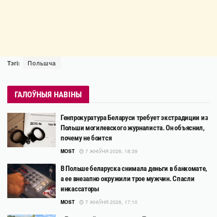
Тэгі:
Польшча
ГАЛОЎНЫЯ НАВІНЫ
Генпрокуратура Беларуси требует экстрадиции из
Польши могилевского журналиста. Он объяснил,
почему не боится
MOST
7 ЖНІЎНЯ 2026, 18:39
В Польше беларуска снимала деньги в банкомате,
а ее внезапно окружили трое мужчин. Спасли
инкассаторы
MOST
7 ЖНІЎНЯ 2026, 17:10