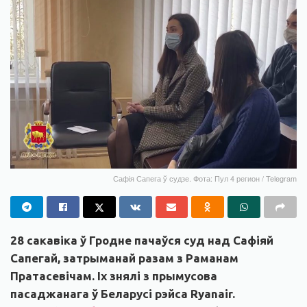
Сафія Сапега ў судзе. Фота: Пул 4 регион / Telegram
28 сакавіка ў Гродне пачаўся суд над Сафіяй
Сапегай, затрыманай разам з Раманам
Пратасевічам. Іх знялі з прымусова
пасаджанага ў Беларусі рэйса Ryanair.