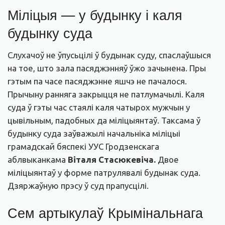
Міліцыя — у будынку і каля
будынку суда
Слухачоў не ўпусьцілі ў будынак суду, спаслаўшыся
на тое, што зала пасяджэнняў ўжо зачынена. Пры
гэтым па часе пасяджэнне яшчэ не пачалося.
Прычыну ранняга закрыцця не патлумачылі. Каля
суда ў гэты час стаялі каля чатырох мужчын у
цывільным, падобных да міліцыянтаў. Таксама ў
будынку суда заўважылі начальніка міліцыі
грамадскай бяспекі УУС Гродзенскага
аблвыканкама
Віталя Стасюкевіча.
Двое
міліцыянтаў у форме патрулявалі будынак суда.
Дзяржаўную прэсу ў суд прапусцілі.
Сем артыкулаў Крымінальнага