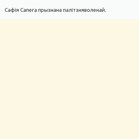
Сафія Сапега прызнана палітзняволенай.