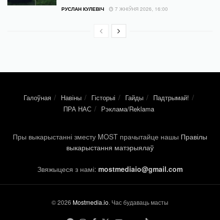
РУСЛАН КУЛЕВІЧ
7 ЖНІЎНЯ 2026, 16:00
Галоўная
Навіны
Гісторыі
Гайды
Падтрымай!
ПРА НАС
Рэклама/Reklama
Пры выкарыстанні зместу MOST прачытайце нашы
Правілы
выкарыстання матэрыялаў
Звяжыцеся з намі:
mostmediaio@gmail.com
© 2026
Mostmedia.io
. Час будаваць масты