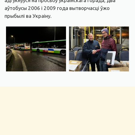
адгукнуўся на просьбу ўкраінскага горада, два
аўтобусы 2006 і 2009 года вытворчасці ўжо
прыбылі ва Украіну.