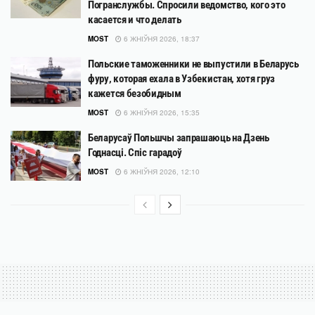
Погранслужбы. Спросили ведомство, кого это
касается и что делать
MOST
6 ЖНІЎНЯ 2026, 18:37
Польские таможенники не выпустили в Беларусь
фуру, которая ехала в Узбекистан, хотя груз
кажется безобидным
MOST
6 ЖНІЎНЯ 2026, 15:35
Беларусаў Польшчы запрашаюць на Дзень
Годнасці. Спіс гарадоў
MOST
6 ЖНІЎНЯ 2026, 12:10