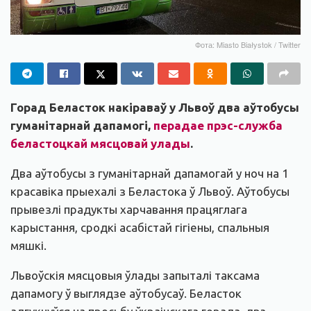
Фота: Miasto Białystok / Twitter
Горад Беласток накіраваў у Львоў два аўтобусы
гуманітарнай дапамогі,
перадае прэс-служба
беластоцкай мясцовай улады
.
Два аўтобусы з гуманітарнай дапамогай у ноч на 1
красавіка прыехалі з Беластока ў Львоў. Аўтобусы
прывезлі прадукты харчавання працяглага
карыстання, сродкі асабістай гігіены, спальныя
мяшкі.
Львоўскія мясцовыя ўлады запыталі таксама
дапамогу ў выглядзе аўтобусаў. Беласток