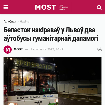
Галоўная
Навіны
Беласток накіраваў у Львоў два
аўтобусы гуманітарнай дапамогі
A
MOST
1 красавіка 2022, 16:47
A