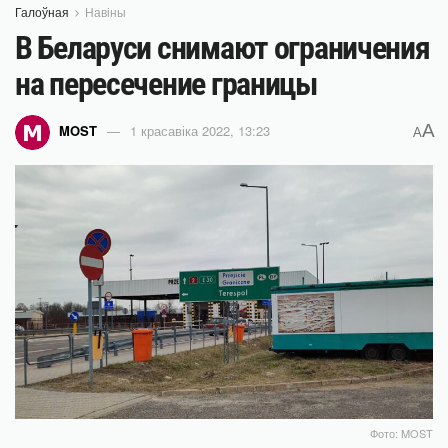
Галоўная
Навіны
В Беларуси снимают ограничения
на пересечение границы
A
MOST
1 красавіка 2022, 13:23
A
Фото: MOST