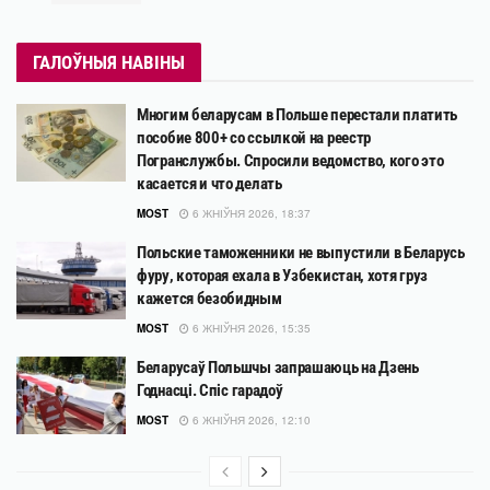
ГАЛОЎНЫЯ НАВІНЫ
Многим беларусам в Польше перестали платить
пособие 800+ со ссылкой на реестр
Погранслужбы. Спросили ведомство, кого это
касается и что делать
MOST
6 ЖНІЎНЯ 2026, 18:37
Польские таможенники не выпустили в Беларусь
фуру, которая ехала в Узбекистан, хотя груз
кажется безобидным
MOST
6 ЖНІЎНЯ 2026, 15:35
Беларусаў Польшчы запрашаюць на Дзень
Годнасці. Спіс гарадоў
MOST
6 ЖНІЎНЯ 2026, 12:10