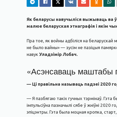
Як беларусы навучыліся выжываць ва ўм
малюе беларуская этнаграфія і якім ч
Пра тое, як войны адбіліся на беларускай
не было вайны» — зусім не пазіцыя памярк
навук
Уладзімір Лобач.
«Асэнсаваць маштабы п
— Ці правільна называць падзеі 2020 г
— Я пазбягаю такіх гучных тэрмінаў. Гэта 
імпульсіўна пазначылі сябе ў жніўні 2020 г
эпіцэнтры. Гэта была моцная кропка, старт,