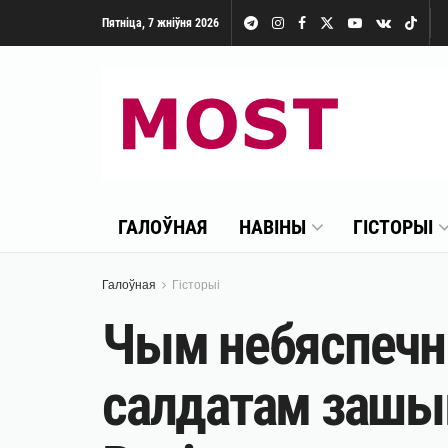
Пятніца, 7 жніўня 2026
ГАЛОЎНАЯ
НАВІНЫ
ГІСТОРЫІ
Галоўная
Гісторыі
Чым небяспечны
салдатам зашыв