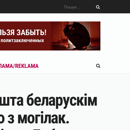
ЛАМА/REKLAMA
шта беларускім
з могілак.