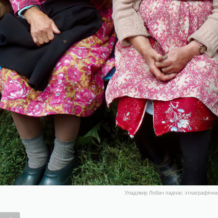
Уладзімір Лобач падчас этнаграфічна