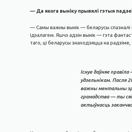
— Да якога выніку прывялі гэтыя падзе
— Самы важны вынік — беларусы спазналі с
ідэалагем. Яшчэ адзін вынік — гэта фантас
таго, ці беларусы знаходзяцца на радзіме, ц
Існуе даўняе правіла
удзельнікам. Пасля 2
важны ментальны зру
грамадства — ты ся
актыўнасць заканчва