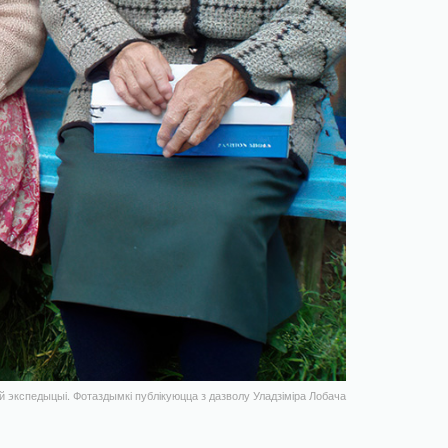
й экспедыцыі. Фотаздымкі публікуюцца з дазволу Уладзіміра Лобача