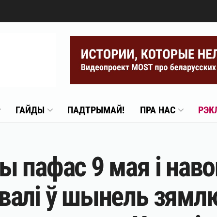
ГАЙДЫ
ПАДТРЫМАЙ!
ПРА НАС
РЭК
 пафас 9 мая і наво
алі ў шынель зямлю 