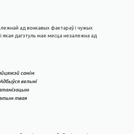
залежнай ад вонкавых фактараў і чужых
 і якая дагэтуль мае месца незалежна ад
найцяжэй самім
 Адбыўся вельмі
а атамізацыю
гэтым твая