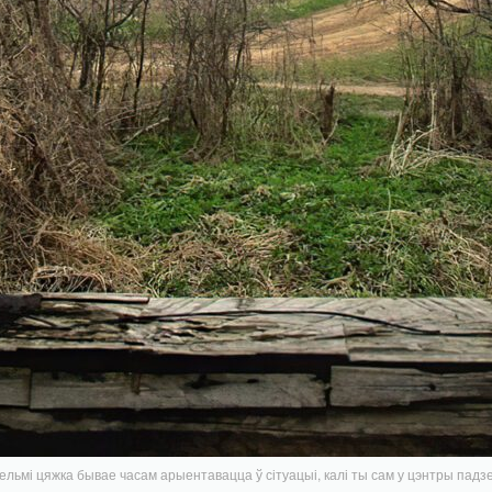
ельмі цяжка бывае часам арыентавацца ў сітуацыі, калі ты сам у цэнтры падз