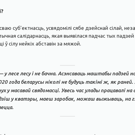
і?
ваю суб’ектнасць, усвядомілі сябе дзейснай сілай, не
тычная салідарнасць, якая выявілася падчас тых падзей
і ў сілу нейкіх абставін за мяжой.
 — у лесе лесу і не бачна. Асэнсаваць маштабы падзей 
020 года беларусы ніколі не будуць такімі ж, як раней.
х у масавай свядомасці. Увесь час улады працавалі н
дзіш у кватэры, маеш заробак, можаш выжываць, на 
ецца.