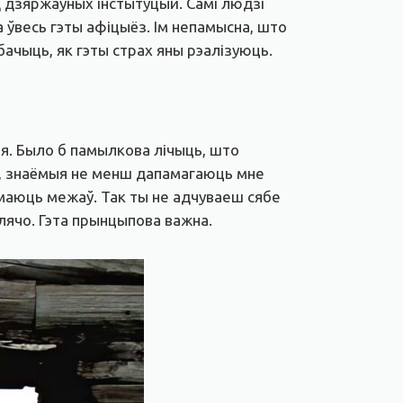
 дзяржаўных інстытуцый. Самі людзі
 ўвесь гэты афіцыёз. Ім непамысна, што
бачыць, як гэты страх яны рэалізуюць.
я. Было б памылкова лічыць, што
гі, знаёмыя не менш дапамагаюць мне
е маюць межаў. Так ты не адчуваеш сябе
плячо. Гэта прынцыпова важна.