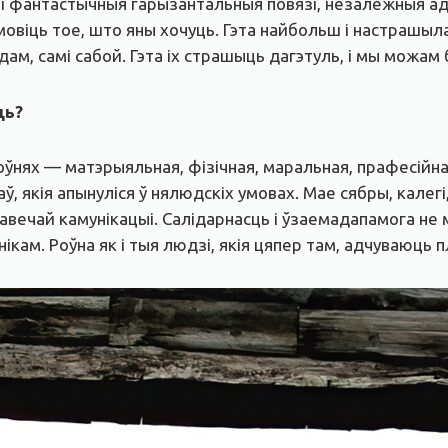
лі фантастычныя гарызантальныя повязі, незалежныя ад
овіць тое, што яны хочуць. Гэта найбольш і настрашыла
дам, самі сабой. Гэта іх страшыць дагэтуль, і мы можам 
ць?
ўнях — матэрыяльная, фізічная, маральная, прафесійна
, якія апынуліся ў нялюдскіх умовах. Мае сябры, кале
алавечай камунікацыі. Салідарнасць і ўзаемадапамога н
ікам. Роўна як і тыя людзі, якія цяпер там, адчуваюць 