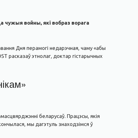
а чужыя войны, які вобраз ворага
авання Дня перамогі недарэчная, чаму «абы
ST расказаў этнолаг, доктар гістарычных
нікам»
самасцвярджэнні беларусаў. Працэсы, якія
скончылася, мы дагэтуль знаходзімся ў