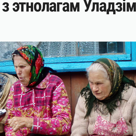
а з этнолагам Уладзі