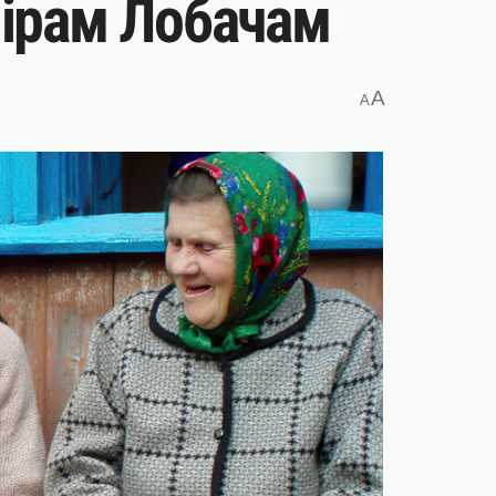
мірам Лобачам
A
A