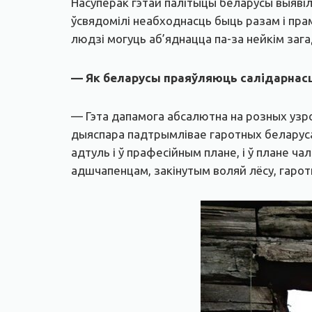
Насуперак гэтай палітыцы беларусы выяві
ўсвядомілі неабходнасць быць разам і прам
людзі могуць аб’яднацца па-за нейкім зага
— Як беларусы праяўляюць салідарнас
— Гэта дапамога абсалютна на розных узро
дыяспара падтрымлівае гаротных беларусаў
адтуль і ў прафесійным плане, і ў плане ч
адшчапенцам, закінутым воляй лёсу, гаротн