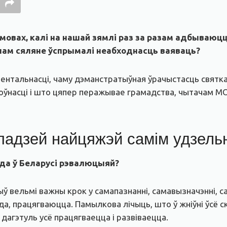
овах, калі на нашай зямлі раз за разам адбываюцц
ынам сяляне ўспрымалі неабходнасць ваяваць?
 ментальнасці, чаму дэманстратыўная ўрачыстасць святк
оўнасці і што цяпер перажывае грамадства, чытачам MO
адзей найцяжэй самім удзель
ода ў Беларусі рэвалюцыяй?
быў вельмі важны крок у самапазнанні, самавызначэнні, 
ода, працягваюцца. Памылкова лічыць, што ў жніўні ўсё 
 дагэтуль усё працягваецца і развіваецца.