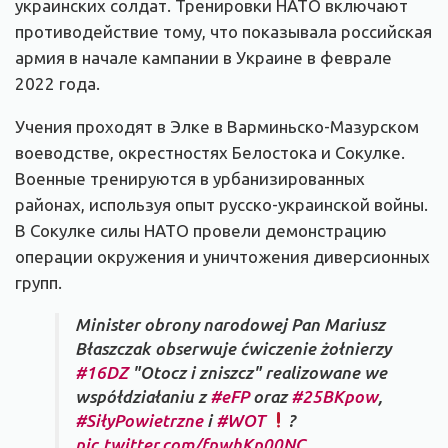
украинских солдат. Тренировки НАТО включают
противодействие тому, что показывала российская
армия в начале кампании в Украине в феврале
2022 года.
Учения проходят в Элке в Варминьско-Мазурском
воеводстве, окрестностях Белостока и Сокулке.
Военные тренируются в урбанизированных
районах, используя опыт русско-украинской войны.
В Сокулке силы НАТО провели демонстрацию
операции окружения и уничтожения диверсионных
групп.
Minister obrony narodowej Pan Mariusz
Błaszczak obserwuje ćwiczenie żołnierzy
#16DZ
"Otocz i zniszcz" realizowane we
współdziałaniu z
#eFP
oraz
#25BKpow
,
#SiłyPowietrzne
i
#WOT
?
pic.twitter.com/fpwhKp00NC