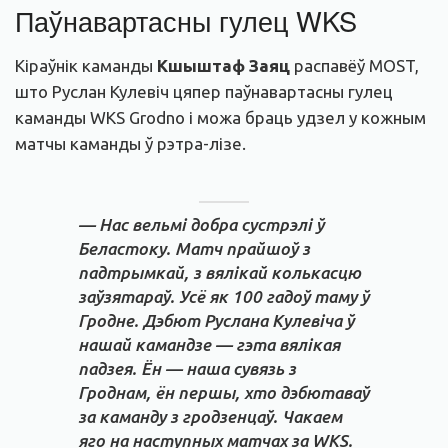
Паўнавартасны гулец WKS
Кіраўнік каманды
Кшыштаф Заяц
распавёў MOST,
што Руслан Кулевіч цяпер паўнавартасны гулец
каманды WKS Grodno і можа браць удзел у кожным
матчы каманды ў рэтра-лізе.
— Нас вельмі добра сустрэлі ў
Беластоку. Матч прайшоў з
падтрымкай, з вялікай колькасцю
заўзятараў. Усё як 100 гадоў таму ў
Гродне. Дэбют Руслана Кулевіча ў
нашай камандзе — гэта вялікая
падзея. Ён — наша сувязь з
Гроднам, ён першы, хто дэбютаваў
за каманду з гродзенцаў. Чакаем
яго на наступных матчах за WKS.