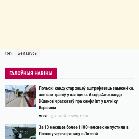
Тэгі:
Беларусь
ГАЛОЎНЫЯ НАВІНЫ
Польскі кандуктар хацеў аштрафаваць замежніка,
але сам трапіў у паліцыю. Акцёр Аляксандр
Ждановіч расказаў пра канфлікт у цягніку
Варшавы
MOST
7 ЖНІЎНЯ 2026, 13:20
За 13 месяцев более 1100 человек не пустили в
Польшу через границу с Литвой