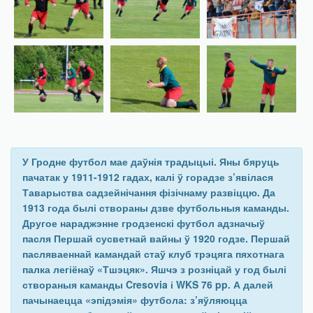
У Гродне футбол мае даўнія традыцыі. Яны бяруць
пачатак у 1911-1912 гадах, калі ў горадзе з’явілася
Таварыства садзейнічання фізічнаму развіццю. Да
1913 года былі створаны дзве футбольныя каманды.
Другое нараджэнне гродзенскі футбол адзначыў
пасля Першай сусветнай вайны ў 1920 годзе. Першай
пасляваеннай камандай стаў клуб трэцяга пяхотнага
палка легіёнаў «Тшэцяк». Яшчэ з розніцай у год былі
створаныя каманды Cresovia і WKS 76 pp. А далей
пачынаецца «эпідэмія» футбола: з’яўляюцца