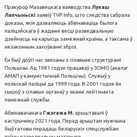
Пракурор Мазавецкага ваяводства
Лукаш
Лапчыньскі
заявіў TVP Info, што следства сабрала
доказы, якія дазваляюць абвінаваціць былога
паліцэйскага ў жаданні весці разведвальную
дзейнасць на карысць замежнай краіны, а таксама ў
незаконным захоўванні зброі.
Ён быў доўгі час звязаны з сілавымі структурамі
Польшчы. Ад 1981 годзе працаваў у ЗОМО (аналаг
АМАП у камуністычнай Польшчы). Служыў у
польскай паліцыі да 1999 года. В 2001 годзе ён
сышоў з сілавых органаў у званні лейтэнанта
памежнай службы.
Абвінавачанага
Гжэгажа М.
арыштавалі ў
кастрычніку 2021 года. Перад арыштам мужчына
быў гатовы перадаць беларускіх спецслужбам
пэўны разведвальны матэрыял.