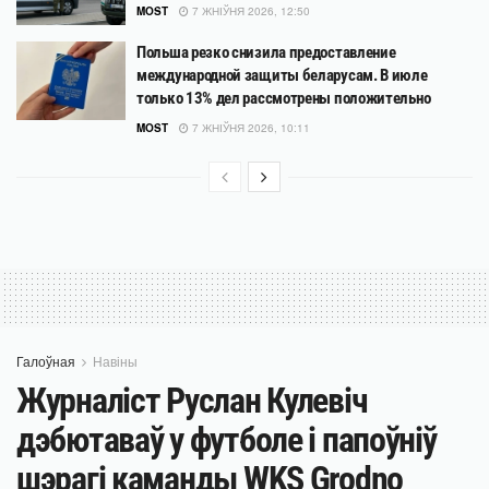
MOST
7 ЖНІЎНЯ 2026, 12:50
Польша резко снизила предоставление
международной защиты беларусам. В июле
только 13% дел рассмотрены положительно
MOST
7 ЖНІЎНЯ 2026, 10:11
Галоўная
Навіны
Журналіст Руслан Кулевіч
дэбютаваў у футболе і папоўніў
шэрагі каманды WKS Grodno