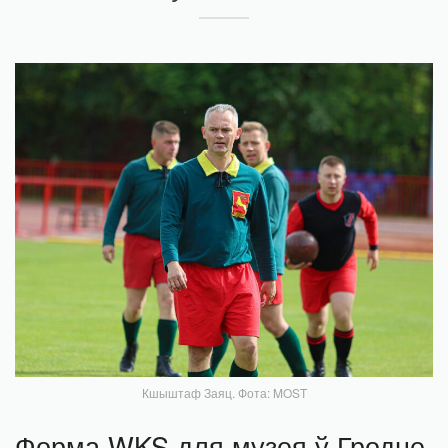
Кшыштаф Заяц. Фота: MOST
Форма WKS для музея ў Гродне