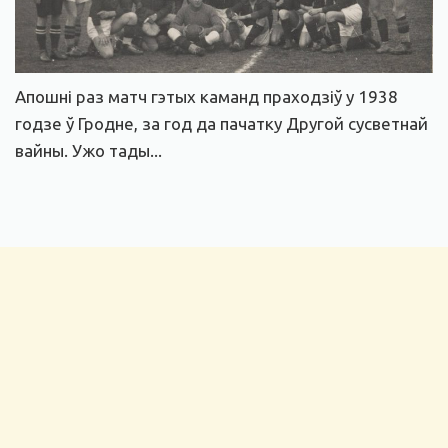
Апошні раз матч гэтых каманд праходзіў у 1938
годзе ў Гродне, за год да пачатку Другой сусветнай
вайны. Ужо тады...