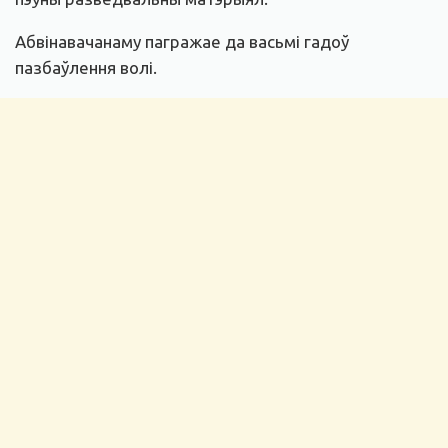
Абвінавачанаму пагражае да васьмі гадоў
пазбаўлення волі.