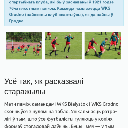
спартыўнага клуба, які быў заснаваны ў 1921 годзе
76-м пяхотным палком. Каманда называецца WKS
Grodno (вайсковы клуб спартыўны), як да вайны ў
Гродне.
Усё так, як расказвалі
старажылы
Матч паміж камандамі WKS Bialystok і WKS Grodno
скончыўся з нулямі на табло. Унікальнасць рэтра-
лігі ў тым, што ўсе футбалісты гуляюць у копіях
формаў стогадовай даўніны. Буцы і мяч — у тым