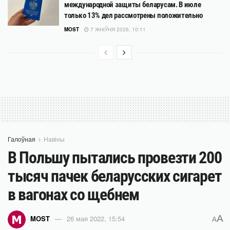
международной защиты беларусам. В июле
только 13% дел рассмотрены положительно
MOST
7 ЖНІЎНЯ 2026, 10:11
Галоўная
Навіны
В Польшу пытались провезти 200
тысяч пачек беларусских сигарет
в вагонах со щебнем
A
MOST
26 мая 2022, 15:54
A