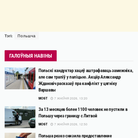
Тэгі:
Польшча
ГАЛОЎНЫЯ НАВІНЫ
Польскі кандуктар хацеў аштрафаваць замежніка,
але сам трапіў у паліцыю. Акцёр Аляксандр
Ждановіч расказаў пра канфлікт у цягніку
Варшавы
MOST
7 ЖНІЎНЯ 2026, 13:20
За 13 месяцев более 1100 человек не пустили в
Польшу через границу с Литвой
MOST
7 ЖНІЎНЯ 2026, 12:50
Польша резко снизила предоставление