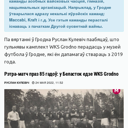
каманды асобных вайсковых часцей, гімназій,
нацыянальных арганізацый. Напрыклад, у Гродне
ўтварылася адразу некалькі яўрэйскіх каманд:
Maccabi, Kraft і г.д. Усе гэтыя каманды перасталі
існаваць з пачаткам Другой сусветнай вайны.
Па вяртанні ў Гродна Руслан Кулевіч паабяцаў, што
гульнявы камплект WKS Grodno перадасць у музей
футбола ў Гродне, які ён дапамагаў ствараць з 2019
года.
Рэтра-матч праз 85 гадоў: у Беласток едзе WKS Grodno
РУСЛАН КУЛЕВІЧ
24 МАЯ 2022, 11:52