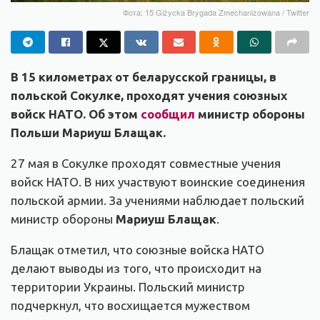
Фота: 15 Giżycka Brygada Zmechanizowana / Twitter
В 15 километрах от беларусской границы, в
польской Сокулке, проходят учения союзных
войск НАТО. Об этом
сообщил
министр обороны
Польши Мариуш Блащак.
27 мая в Сокулке проходят совместные учения
войск НАТО. В них участвуют воинские соединения
польской армии. За учениями наблюдает польский
министр обороны
Мариуш Блащак
.
Блащак отметил, что союзные войска НАТО
делают выводы из того, что происходит на
территории Украины. Польский министр
подчеркнул, что восхищается мужеством