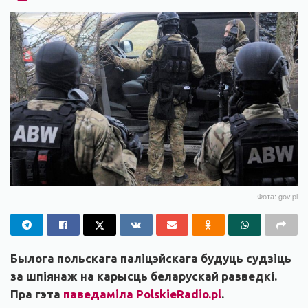
Фота: gov.pl
Былога польскага паліцэйскага будуць судзіць
за шпіянаж на карысць беларускай разведкі.
Пра гэта
паведаміла PolskieRadio.pl
.