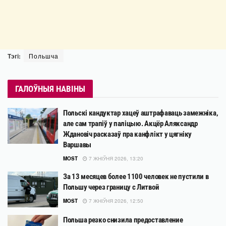
Тэгі:
Польшча
ГАЛОЎНЫЯ НАВІНЫ
Польскі кандуктар хацеў аштрафаваць замежніка,
але сам трапіў у паліцыю. Акцёр Аляксандр
Ждановіч расказаў пра канфлікт у цягніку
Варшавы
MOST
7 ЖНІЎНЯ 2026, 13:20
За 13 месяцев более 1100 человек не пустили в
Польшу через границу с Литвой
MOST
7 ЖНІЎНЯ 2026, 12:50
Польша резко снизила предоставление