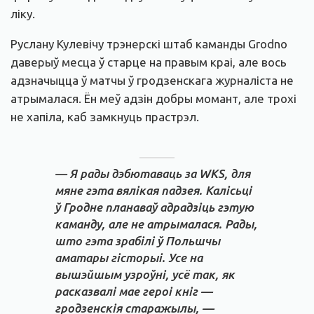
ліку.
Руслану Кулевічу трэнерскі штаб каманды Grodno
даверыў месца ў старце на правым краі, але вось
адзначыцца ў матчы ў гродзенскага журналіста не
атрымалася. Ён меў адзін добры момант, але трохі
не хапіла, каб замкнуць прастрэл.
— Я рады дэбютаваць за WKS, для
мяне гэта вялікая падзея. Калісьці
ў Гродне планаваў адрадзіць гэтую
каманду, але не атрымалася. Рады,
што гэта зрабілі ў Польшчы
аматары гісторыі. Усе на
вышэйшым узроўні, усё так, як
расказвалі мае героі кніг —
гродзенскія старажылы, —