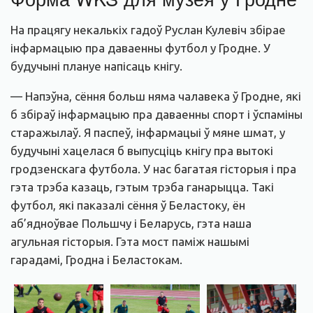
На працягу некалькіх гадоў Руслан Кулевіч збірае
інфармацыю пра даваенны футбол у Гродне. У
будучыні плануе напісаць кнігу.
— Напэўна, сёння больш няма чалавека ў Гродне, які
б збіраў інфармацыю пра даваенны спорт і ўспаміны
старажылаў. Я паспеў, інфармацыі ў мяне шмат, у
будучыні хацелася б выпусціць кнігу пра вытокі
гродзенскага футбола. У нас багатая гісторыя і пра
гэта трэба казаць, гэтым трэба ганарыцца. Такі
футбол, які паказалі сёння ў Беластоку, ён
аб’ядноўвае Польшчу і Беларусь, гэта наша
агульная гісторыя. Гэта мост паміж нашымі
гарадамі, Гродна і Беластокам.