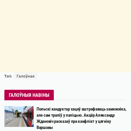
Тэгі:
Галоўнае
ГАЛОЎНЫЯ НАВІНЫ
Польскі кандуктар хацеў аштрафаваць замежніка,
але сам трапіў у паліцыю. Акцёр Аляксандр
Ждановіч расказаў пра канфлікт у цягніку
Варшавы