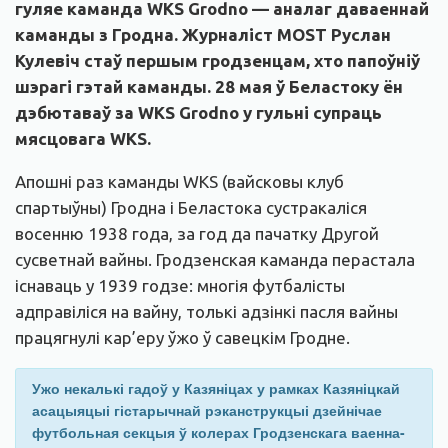
гуляе каманда WKS Grodno — аналаг даваеннай
каманды з Гродна. Журналіст MOST Руслан
Кулевіч стаў першым гродзенцам, хто папоўніў
шэрагі гэтай каманды. 28 мая ў Беластоку ён
дэбютаваў за
WKS Grodno у гульні супраць
мясцовага WKS.
Апошні раз каманды WKS (вайсковы клуб
спартыўны) Гродна і Беластока сустракаліся
восенню 1938 года, за год да пачатку Другой
сусветнай вайны. Гродзенская каманда перастала
існаваць у 1939 годзе: многія футбалісты
адправіліся на вайну, толькі адзінкі пасля вайны
працягнулі кар’еру ўжо ў савецкім Гродне.
Ужо некалькі гадоў у Казяніцах у рамках Казяніцкай
асацыяцыі гістарычнай рэканструкцыі дзейнічае
футбольная секцыя ў колерах Гродзенскага ваенна-