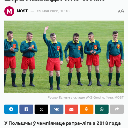
A
MOST
29 мая 2022, 10:13
A
Руслан Кулевіч у складзе WKS Grodno. Фота: MOST
У Польшчы ў чэмпіянаце рэтра-ліга з 2018 года