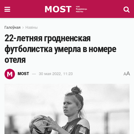
Галоўная
Навіны
22-летняя гродненская
футболистка умерла в номере
отеля
A
MOST
30 мая 2022, 11:23
A