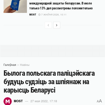
международной защиты беларусам. В июле
только 13% дел рассмотрены положительно
MOST
7 ЖНІЎНЯ 2026, 10:11
Галоўная
Навіны
Былога польскага паліцэйскага
будуць судзіць за шпіянаж на
карысць Беларусі
A
MOST
27 мая 2022, 17:18
A