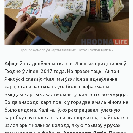
Працэс адмалёўкі карты Лапіных. Фота: Руслан Кулевіч
Афіцыйна адноўленыя карты Лапіных прадставілі ў
Гродне ў ліпені 2017 года. На прэзентацыі Антон
Янкоўскі сказаў: «Калі мы ўзяліся за аднаўленне
карт, стала паступаць усё больш інфармацыі.
Быццам карты чакалі моманту, калі за іх возьмуцца.
Бо да знаходкі карт пра іх у горадзе амаль нічога не
было вядома. Калі мы ўжо распрацавалі ўласную
каробку і пусцілі карты на вытворчасць, знайшлася і
цэлая арыгінальная калода, якую трымаў у руках
сам уладальнік фабрыкі
Аляксандр Лапін.
Праект