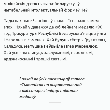
міліцэйскія дэтэктывы па-беларуску і ў
чытабельнай інтэлектуальнай форме? Не?..
Тады пакіньце Чаргінца ў спакоі. Гэта важны мем
эпохі. Няхай у даважку да юбілейнага медалю «90
год Пракуратуры Рэспублікі Беларусь» з’явіцца ў яго
і Народны пісьменнік. Хай будуць сёстры Груздзевы,
Саладуха,
матушка Гаўрыіла
і
Ігар Марзалюк
.
Хай усе яны стануць заслужанымі, народнымі,
ардэнаноснымі і трошкі святымі.
І няхай ва ўсіх пасажыраў гэтага
«Тытаніка» на выратавальнай
камізэльцы з’явіцца пабольш
медалёў.