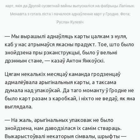
карт, якія да Другой сусветнай вайны выпускаліся на фабрыцы Лапіных.
Менавіта з гэтага ліста і пачалося аднаўленне карт у Гродне. Фота:
Руслан Кулевіч
— Мы вырашылі аднаўляць карты цалкам з нуля,
каб у нас атрымаўся якасны прадукт. Тое, што было
знойдзена пры рэканструкцыі, было ў вельмі
дрэнным стане, — казаў Антон Янкоўскі.
Цягам некалькіх месяцаў каманда гродзенцаў
адмалёўвала арыгінальныя карты, а таксама
думала над упакоўкай. Да таго моманту ў Гродне не
было карт разам з каробкай, і ніхто не ведаў, як яна
выглядала.
— На жаль, арыгінальных упаковак не было
знойдзена, нам даводзілася іх самім ствараць.
Выкарыстоўвалі некаторыя сімвалы, шрыфты —