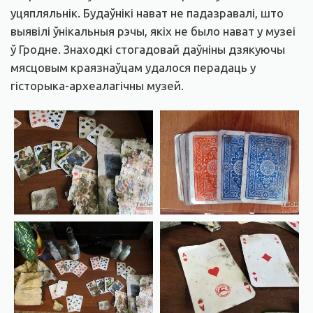
уцяпляльнік. Будаўнікі нават не падазравалі, што
выявілі ўнікальныя рэчы, якіх не было нават у музеі
ў Гродне. Знаходкі стогадовай даўніны дзякуючы
мясцовым краязнаўцам удалося перадаць у
гісторыка-археалагічны музей.