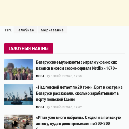
Тэгі:
Галоўнае
Меркаванне
ГАЛОЎНЫЯ НАВІНЫ
Беларусские музыканты сыграли украинских
казаков в новом сезоне сериала Netflix «1670»
MOST
6 ЖНІЎНЯ 2026, 17:50
«Над головой летает по 20 тонн». Брат и сестра из
Беларуси рассказали, сколько зарабатывают в
порту польской Гдыни
MOST
6 ЖНІЎНЯ 2026, 14:07
«И так уже много набрали». Сходили в польскую
аптеку, куда в день приезжает по 200-300