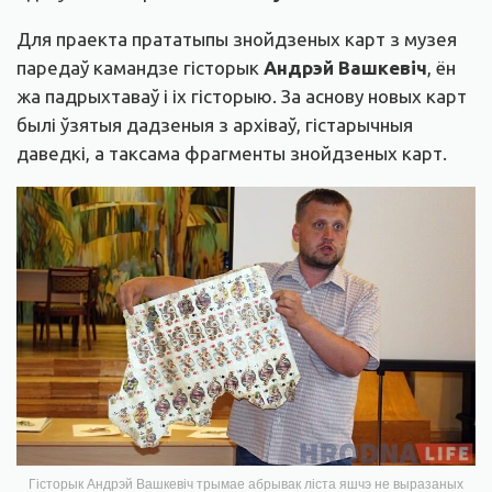
Для праекта прататыпы знойдзеных карт з музея
паредаў камандзе гісторык
Андрэй Вашкевіч
, ён
жа падрыхтаваў і іх гісторыю. За аснову новых карт
былі ўзятыя дадзеныя з архіваў, гістарычныя
даведкі, а таксама фрагменты знойдзеных карт.
Гісторык Андрэй Вашкевіч трымае абрывак ліста яшчэ не выразаных