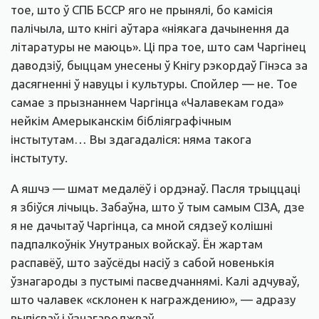
тое, што ў СПБ БССР яго не прынялі, бо камісія
палічыла, што кнігі аўтара «ніякага дачынення да
літаратуры не маюць». Ці пра тое, што сам Чаргінец
даводзіў, быццам унесены ў Кнігу рэкордаў Гінэса за
дасягненні ў навуцы і культуры. Спойлер — не. Тое
самае з прызнаннем Чаргінца «Чалавекам года»
нейкім Амерыканскім бібліяграфічным
інстытутам… Вы здагадаліся: няма такога
інстытуту.
А яшчэ — шмат медалёў і ордэнаў. Пасля трыццаці
я збіўся лічыць. Забаўна, што ў тым самым СІЗА, дзе
я не дачытаў Чаргінца, са мной сядзеў колішні
падпалкоўнік Унутраных войскаў. Ён жартам
распавёў, што заўсёды насіў з сабой новенькія
ўзнагароды з пустымі пасведчаннямі. Калі адчуваў,
што чалавек «склонен к награждению», — адразу
выпісваў і ўзнагароджваў.