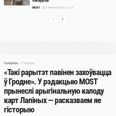
беларусов
MOST
6 ЖНІЎНЯ 2026, 11:04
Галоўная
Гісторыі
«Такі рарытэт павінен захоўвацца
ў Гродне». У рэдакцыю MOST
прынеслі арыгінальную калоду
карт Лапіных — расказваем яе
гісторыю