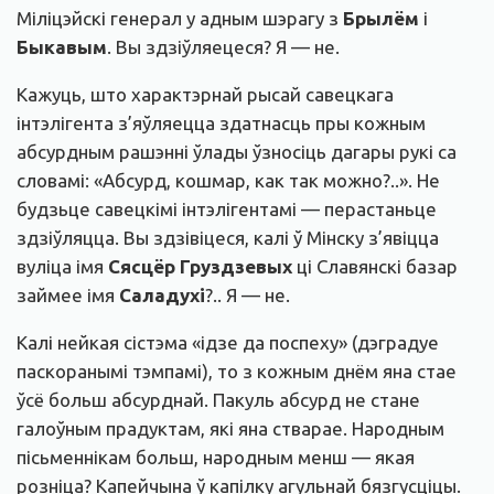
Міліцэйскі генерал у адным шэрагу з
Брылём
і
Быкавым
. Вы здзіўляецеся? Я — не.
Кажуць, што характэрнай рысай савецкага
інтэлігента з’яўляецца здатнасць пры кожным
абсурдным рашэнні ўлады ўзносіць дагары рукі са
словамі: «Абсурд, кошмар, как так можно?..». Не
будзьце савецкімі інтэлігентамі — перастаньце
здзіўляцца. Вы здзівіцеся, калі ў Мінску з’явіцца
вуліца імя
Сясцёр Груздзевых
ці Славянскі базар
займее імя
Саладухі
?.. Я — не.
Калі нейкая сістэма «ідзе да поспеху» (дэградуе
паскоранымі тэмпамі), то з кожным днём яна стае
ўсё больш абсурднай. Пакуль абсурд не стане
галоўным прадуктам, які яна стварае. Народным
пісьменнікам больш, народным менш — якая
розніца? Капейчына ў капілку агульнай бязгусціцы.