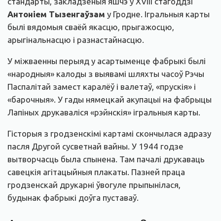
стандарты, закладзеныя яшчэ ў XVIII стагоддзі
Антоніем Тызенгаўзам
у Гродне. Ігральныя карты
былі вядомыя сваёй якасцю, прыгажосцю,
арыгінальнасцю і разнастайнасцю.
У міжваенны перыяд у асартыменце фабрыкі былі
«народныя» калоды з выявамі шляхты часоў Рэчы
Паспалітай замест каралёў і валетаў, «прускія» і
«барочныя». У гады нямецкай акупацыі на фабрыцы
Лапіных друкаваліся «рэйнскія» ігральныя карты.
Гісторыя з гродзенскімі картамі скончылася адразу
пасля Другой сусветнай вайны. У 1944 годзе
вытворчасць была спынена. Там пачалі друкаваць
савецкія агітацыйныя плакаты. Пазней праца
гродзенскай друкарні ўвогуле прыпынілася,
будынак фабрыкі доўга пуставаў.