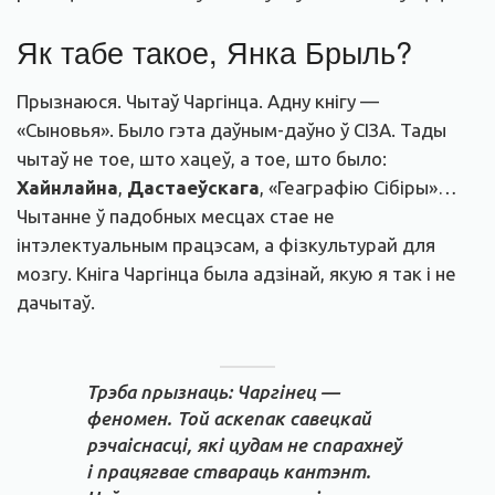
Як табе такое, Янка Брыль?
Прызнаюся. Чытаў Чаргінца. Адну кнігу —
«Сыновья». Было гэта даўным-даўно ў СІЗА. Тады
чытаў не тое, што хацеў, а тое, што было:
Хайнлайна
,
Дастаеўскага
, «Геаграфію Сібіры»…
Чытанне ў падобных месцах стае не
інтэлектуальным працэсам, а фізкультурай для
мозгу. Кніга Чаргінца была адзінай, якую я так і не
дачытаў.
Трэба прызнаць: Чаргінец —
феномен. Той аскепак савецкай
рэчаіснасці, які цудам не спарахнеў
і працягвае ствараць кантэнт.