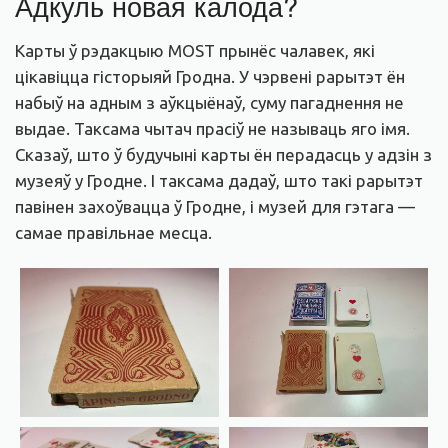
Адкуль новая калода?
Карты ў рэдакцыю MOST прынёс чалавек, які
цікавіцца гісторыяй Гродна. У чэрвені рарытэт ён
набыў на адным з аўкцыёнаў, суму пагаднення не
выдае. Таксама чытач прасіў не называць яго імя.
Сказаў, што ў будучыні карты ён перадасць у адзін з
музеяў у Гродне. І таксама дадаў, што такі рарытэт
павінен захоўвацца ў Гродне, і музей для гэтага —
самае правільнае месца.