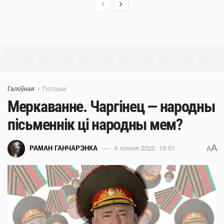
Галоўная
Гісторыі
Меркаванне. Чаргінец — народны
пісьменнік ці народны мем?
A
РАМАН ГАНЧАРЭНКА
4 ліпеня 2022, 15:51
A