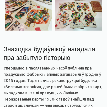
Знаходка будаўнікоў нагадала
пра забытую гісторыю
Упершыню з пасляваенных часоў публічна пра
прадукцыю фабрыкі Лапіных загаварылі ў Гродне ў
2015 годзе. Тады падчас рэканструкцыі будынка
«Белтаможсервіса», дзе раней была фабрыка карт,
выпадкова выявілі прадукцыю Лапіных.
Неразрэзаныя карты 1930-х гадоў знайшлі пад
старой ашалёўкай — яны выкарыстоўваліся як