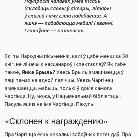
Наўпрост чалавек умее пісаць
(складаць словы ў літары, літары
ў сказы) і яму гэта падабаецца. А
яшчэ — падабаюцца медалі і званні.
І галоўнае — колькасць.
Які ты Народны пісьменнік, калі ў цябе менш за 50
кніг, не лічачы кінасцэнароў і спектакляў? Як табе
такое,
Янка Брыль?
Увесь Брыль змяшчаецца ў
пяці тамах на адной палічцы. Увесь Чаргінец
змяншаецца, мабыць, толькі ў доме самога
Чаргінца. Ну, можа, у Нацыянальнай бібліятэцы.
Пакуль яшчэ не імя Чаргінца. Пакуль.
«Склонен к награждению»
Пра Чаргінца ёсць некалькі забаўных легендаў. Пра