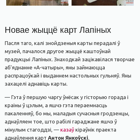
Новае жыццё карт Лапіных
Пасля таго, калі знойдзеныя карты перадалі ў
музей, пачалося другое жыццё каштоўнай
прадукцыі Лапіных. Знаходкай зацікавілася творчае
аб’яднанне «А-чатыры», яны займаюцца
распрацоўкай і выданнем настольных гульняў. Яны
захацелі аднавіць карты.
— Гэта ў першую чаргу ўнёсак у гісторыю горада і
краіны ў цэлым, а яшчэ гэта пераемнасць
пакаленняў, бо мы, маладыя сучасныя гродзенцы,
аднаўляем тое, што рабілі гараджане яшчэ ў
мінулым стагоддзі, —
казаў
кіраўнік праекта
аднаўлення карт
Антон Янкоўскі
.