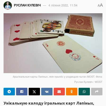
A
РУСЛАН КУЛЕВІЧ
4 ліпеня 2022, 11:54
A
Арыгінальныя карты Лапіных, якія прынёс у рэдакцыю чытач MOST. Фота:
Руслан Кулевіч / MOST
Унікальную калоду ігральных карт Лапіных,