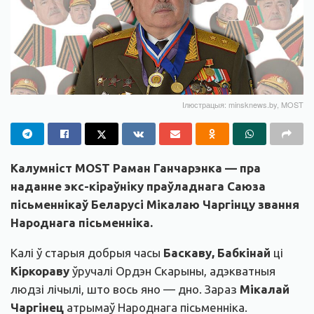
Ілюстрацыя: minsknews.by, MOST
Калумніст MOST Раман Ганчарэнка — пра
наданне экс-кіраўніку праўладнага Саюза
пісьменнікаў Беларусі Мікалаю Чаргінцу звання
Народнага пісьменніка.
Калі ў старыя добрыя часы
Баскаву, Бабкінай
ці
Кіркораву
ўручалі Ордэн Скарыны, адэкватныя
людзі лічылі, што вось яно — дно. Зараз
Мікалай
Чаргінец
атрымаў Народнага пісьменніка.