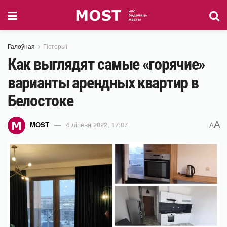
Галоўная
Гісторыі
Как выглядят самые «горячие»
варианты арендных квартир в
Белостоке
A
MOST
4 ліпеня 2022, 17:07
A