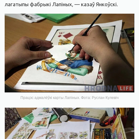
лагатыпы фабрыкі Лапіных, — казаў Янкоўскі.
Працэс адмалёўкі карты Лапіных. Фота: Руслан Кулевіч