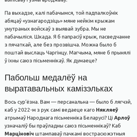
Па выхадзе, калі пабачымся, той падпалкоўнік
абяцаў «узнагародзіць» мяне нейкім крыжам
унутраных войскаў з выявай зубра. Мы не
пабачыліся. Шкада. Я б папрасіў крыж, пасведчанне
з пячаткай, але без прозвішча. Можна было б
поштай выслаць Чаргінцу. Магчыма, мяне б прынялі
ў іхны саюз пісьменнікаў. Як думаеце?
Пабольш медалёў на
выратавальных камізэльках
Вось сур’ёзна. Вам — персанальна — было б лягчэй,
каб у 2022-м з рук самі ведаеце каго
Някляеў
атрымаў Народнага пісьменніка Беларусі? Ці
Арлоў
узначаліў бы праўладны саюз пісьменнікаў? Каб
Марціновіч
штампаваў пачкамі вострасюжэтныя