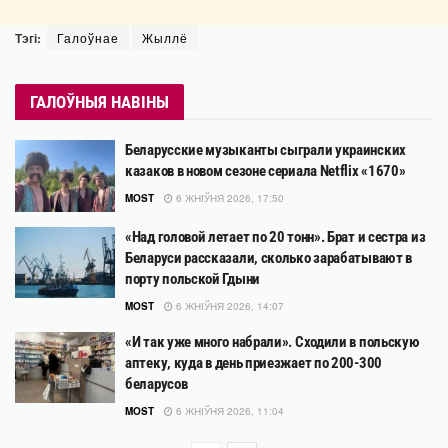
Тэгі:
Галоўнае
Жыллё
ГАЛОЎНЫЯ НАВІНЫ
Беларусские музыканты сыграли украинских
казаков в новом сезоне сериала Netflix «1670»
MOST
6 ЖНІЎНЯ 2026, 17:50
«Над головой летает по 20 тонн». Брат и сестра из
Беларуси рассказали, сколько зарабатывают в
порту польской Гдыни
MOST
6 ЖНІЎНЯ 2026, 14:07
«И так уже много набрали». Сходили в польскую
аптеку, куда в день приезжает по 200-300
беларусов
MOST
6 ЖНІЎНЯ 2026, 11:04