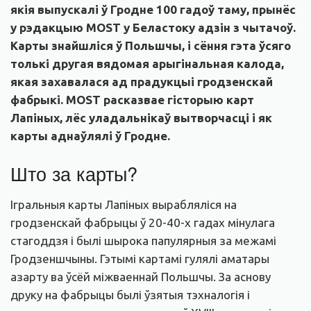
якія выпускалі ў Гродне 100 гадоў таму, прынёс
у рэдакцыю MOST у Беластоку адзін з чытачоў.
Карты знайшліся ў Польшчы, і сёння гэта ўсяго
толькі другая вядомая арыгінальная калода,
якая захавалася ад прадукцыі гродзенскай
фабрыкі. MOST расказвае гісторыю карт
Лапіных, лёс уладальнікаў вытворчасці і як
карты аднаўлялі ў Гродне.
Што за карты?
Ігральныя карты Лапіных вырабляліся на
гродзенскай фабрыцы ў 20-40-х гадах мінулага
стагоддзя і былі шырока папулярныя за межамі
Гродзеншчыны. Гэтымі картамі гулялі аматары
азарту ва ўсёй міжваеннай Польшчы. За аснову
друку на фабрыцы былі ўзятыя тэхналогія і