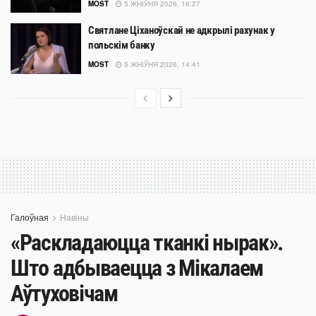
MOST
5 ЖНІЎНЯ 2026, 16:27
Святлане Ціханоўскай не адкрылі рахунак у
польскім банку
MOST
5 ЖНІЎНЯ 2026, 14:41
Галоўная
Навіны
«Раскладаюцца тканкі нырак».
Што адбываецца з Мікалаем
Аўтуховічам