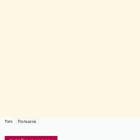
Тэгі:
Польшча