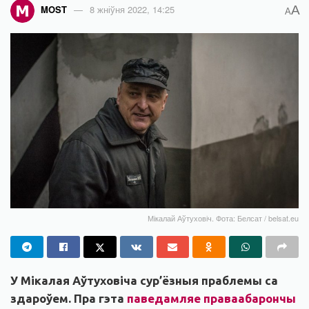
A
MOST
8 жніўня 2022, 14:25
A
Мікалай Аўтуховіч. Фота: Белсат / belsat.eu
У Мікалая Аўтуховіча сур’ёзныя праблемы са
здароўем. Пра гэта
п
аведамляе праваабарончы