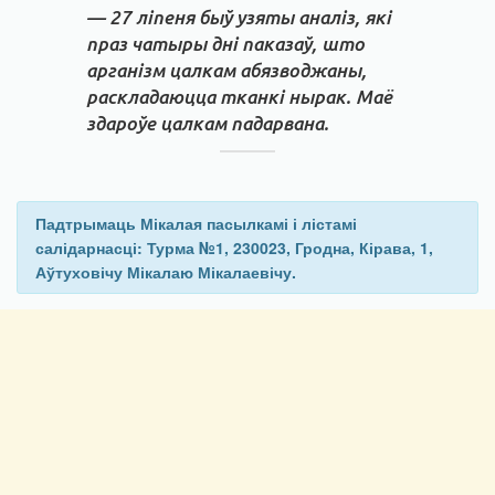
— 27 ліпеня быў узяты аналіз, які
праз чатыры дні паказаў, што
арганізм цалкам абязводжаны,
раскладаюцца тканкі нырак. Маё
здароўе цалкам падарвана.
Падтрымаць Мікалая пасылкамі і лістамі
салідарнасці: Турма №1, 230023, Гродна, Кірава, 1,
Аўтуховічу Мікалаю Мікалаевічу.