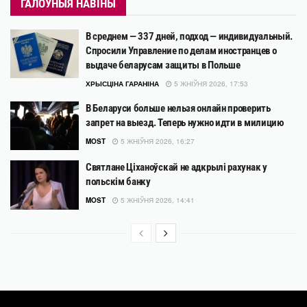
ГАЛОЎНЫЯ НАВІНЫ
В среднем — 337 дней, подход — индивидуальный.
Спросили Управление по делам иностранцев о
выдаче беларусам защиты в Польше
ХРЫСЦІНА ГАРАНІНА
5 ЖНІЎНЯ 2026, 17:53
В Беларуси больше нельзя онлайн проверить
запрет на выезд. Теперь нужно идти в милицию
MOST
5 ЖНІЎНЯ 2026, 16:27
Святлане Ціханоўскай не адкрылі рахунак у
польскім банку
MOST
5 ЖНІЎНЯ 2026, 14:41