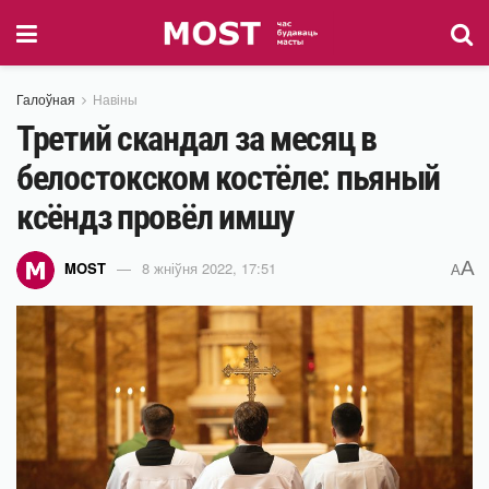
Галоўная
Навіны
Третий скандал за месяц в
белостокском костёле: пьяный
ксёндз провёл имшу
A
MOST
8 жніўня 2022, 17:51
A