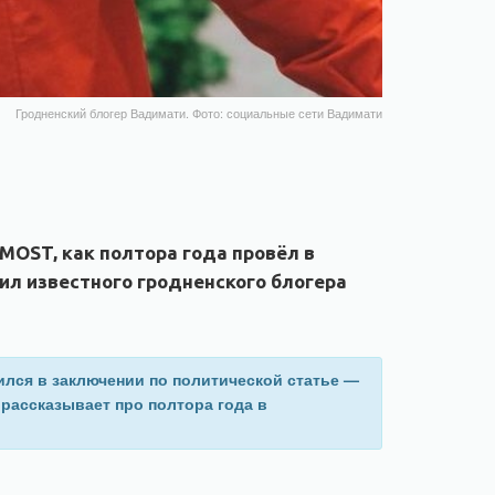
Гродненский блогер Вадимати. Фото: социальные сети Вадимати
OST, как полтора года провёл в
ил известного гродненского блогера
ился в заключении по политической статье —
 рассказывает про полтора года в