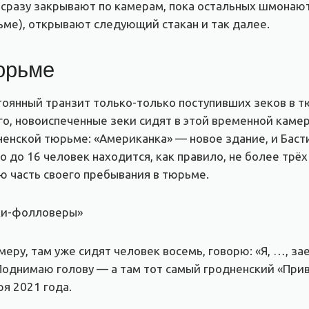
 сразу закрывают по камерам, пока остальных шмонают
рьме), открывают следующий стакан и так далее.
юрьме
стоянный транзит только-только поступивших зеков в т
го, новоиспеченные зеки сидят в этой временной камере
дненской тюрьме: «Американка» — новое здание, и Бас
о до 16 человек находится, как правило, не более трёх
ю часть своего пребывания в тюрьме.
ики-фолловеры»
меру, там уже сидят человек восемь, говорю: «Я, …, за
 Поднимаю голову — а там тот самый гродненский «Пр
ря 2021 года.