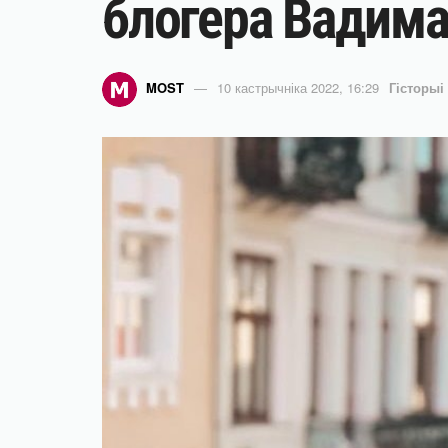
блогера Вадима
MOST
10 кастрычніка 2022, 16:29
Гісторыі