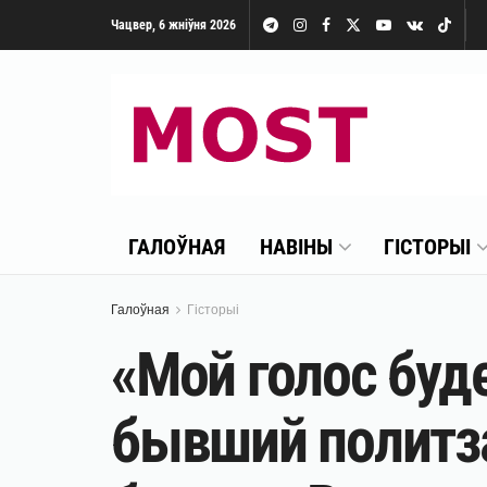
Чацвер, 6 жніўня 2026
ГАЛОЎНАЯ
НАВІНЫ
ГІСТОРЫІ
Галоўная
Гісторыі
«Мой голос буд
бывший политз