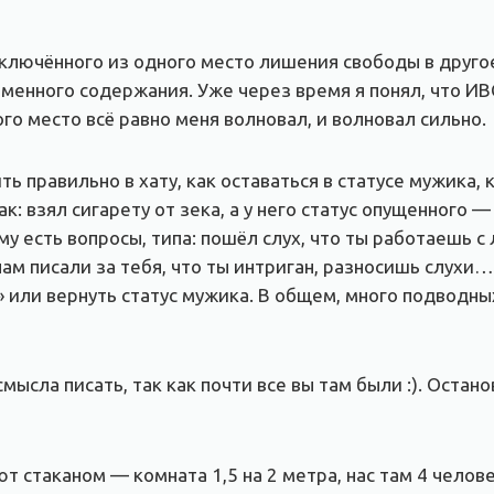
аключённого из одного место лишения свободы в друго
менного содержания. Уже через время я понял, что ИВС
ого место всё равно меня волновал, и волновал сильно.
ь правильно в хату, как оставаться в статусе мужика, 
к: взял сигарету от зека, а у него статус опущенного 
у есть вопросы, типа: пошёл слух, что ты работаешь с 
нам писали за тебя, что ты интриган, разносишь слухи
ь» или вернуть статус мужика. В общем, много подводны
смысла писать, так как почти все вы там были :). Остан
ют стаканом — комната 1,5 на 2 метра, нас там 4 челов