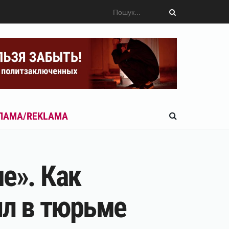
ЛАМА/REKLAMA
е». Как
л в тюрьме