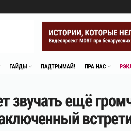
ГАЙДЫ
ПАДТРЫМАЙ!
ПРА НАС
РЭК
ет звучать ещё громч
аключенный встрети