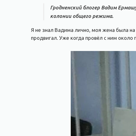
Гродненский блогер Вадим Ермашук
колонии общего режима.
Я не знал Вадима лично, моя жена была на
продвигал. Уже когда провёл с ним около п