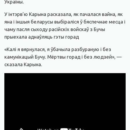
Украіны.
У інтэрв’ю Карына расказала, як пачалася вайна, як
яна і іншыя беларусы выбіраліся ў бяспечнае месца і
чаму пасля сыходу расійскіх войскаў з Бучы
прыехала аднаўляць гэты горад
«Калі я вярнулася, я ўбачыла разбураную і без
камунікацый Бучу. Мёртвы горад і без людзей», —
сказала Карына.