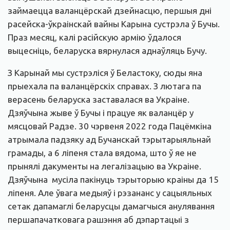
займаецца валанцёрскай дзейнасцю, першыя дні
расейска-ўкраінскай вайны Карына сустрэла ў Бучы.
Праз месяц, калі расійскую армію ўдалося
выцесніць, беларуска вярнулася аднаўляць Бучу.
З Карынай мы сустрэліся ў Беластоку, сюды яна
прыехала па валанцёрскіх справах. З лютага па
верасень беларуска заставалася ва Украіне.
Дзяўчына жыве ў Бучы і працуе як валанцёр у
мясцовай Радзе. 30 чэрвеня 2022 года Пацёмкіна
атрымала падзяку ад Бучанскай тэрытарыяльнай
грамады, а 6 ліпеня стала вядома, што ў яе не
прынялі
дакументы на легалізацыю ва Украіне.
Дзяўчына мусіла пакінуць тэрыторыю краіны да 15
ліпеня. Але ўвага медыяў і рэзананс у сацыяльных
сетак дапамаглі беларусцы дамагчыся анулявання
першапачатковага рашэння аб дэпартацыі з