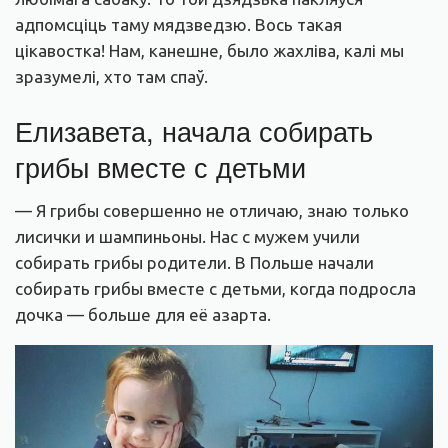
адпомсціць таму мядзведзю. Вось такая
цікавостка! Нам, канешне, было жахліва, калі мы
зразумелі, хто там спаў.
Елизавета, начала собирать
грибы вместе с детьми
— Я грибы совершенно не отличаю, знаю только
лисички и шампиньоны. Нас с мужем учили
собирать грибы родители. В Польше начали
собирать грибы вместе с детьми, когда подросла
дочка — больше для её азарта.