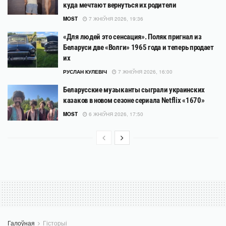
куда мечтают вернуться их родители
MOST
7 ЖНІЎНЯ 2026, 19:36
«Для людей это сенсация». Поляк пригнал из
Беларуси две «Волги» 1965 года и теперь продает
их
РУСЛАН КУЛЕВІЧ
7 ЖНІЎНЯ 2026, 16:00
Беларусские музыканты сыграли украинских
казаков в новом сезоне сериала Netflix «1670»
MOST
6 ЖНІЎНЯ 2026, 17:50
Галоўная
Гісторыі