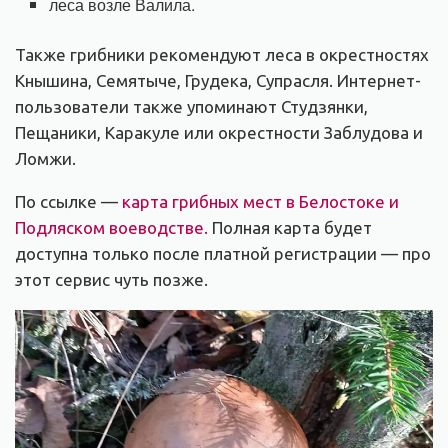
леса возле Валила.
Также грибники рекомендуют леса в окрестностях
Кнышина, Семятыче, Грудека, Супрасля. Интернет-
пользователи также упоминают Студзянки,
Пещаники, Каракуле или окрестности Заблудова и
Ломжи.
По ссылке —
карта грибных мест в Белостоке и
Подляском воеводстве.
Полная карта будет
доступна только после платной регистрации — про
этот сервис чуть позже.