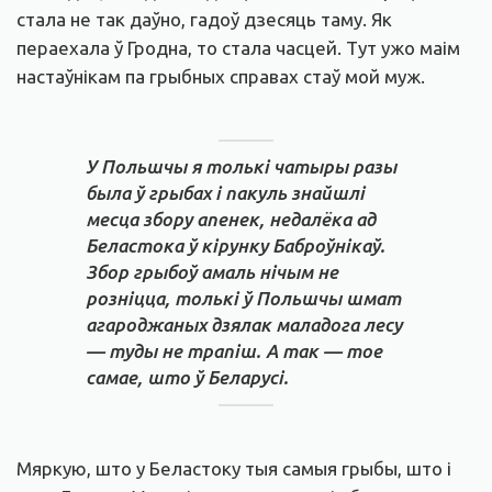
стала не так даўно, гадоў дзесяць таму. Як
пераехала ў Гродна, то стала часцей. Тут ужо маім
настаўнікам па грыбных справах стаў мой муж.
У Польшчы я толькі чатыры разы
была ў грыбах і пакуль знайшлі
месца збору апенек, недалёка ад
Беластока ў кірунку Баброўнікаў.
Збор грыбоў амаль нічым не
розніцца, толькі ў Польшчы шмат
агароджаных дзялак маладога лесу
— туды не трапіш. А так — тое
самае, што ў Беларусі.
Мяркую, што у Беластоку тыя самыя грыбы, што і