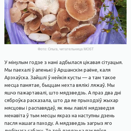
Фото: Ольга, читательница MOST
У мінулым годзе з намі адбылася цікавая сітуацыя.
Мы паехалі ў апенькі ў Аршанскім раёне, каля
Арэхаўска. Зайшлі ў нейкія кусты — а там такое
месца памятае, быццам нехта вялікі ляжаў. Мы
яшчэ пажартавалі, што мядзведзь. А праз два дні
сяброўка расказала, што да яе прыходзіў жыхар
мясцовы і распавядаў, як яны лавілі мядзведзя
менавіта ў тым месцы якраз на наступны дзень
пасля нашага паходу. А мядзведзь загрыз яго
любімага сабаку. То той дзядзька пакляўся