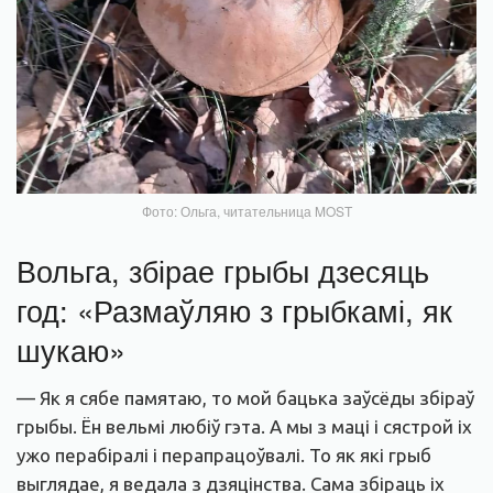
Фото: Ольга, читательница MOST
Вольга, збірае грыбы дзесяць
год: «Размаўляю з грыбкамі, як
шукаю»
— Як я сябе памятаю, то мой бацька заўсёды збіраў
грыбы. Ён вельмі любіў гэта. А мы з маці і сястрой іх
ужо перабіралі і перапрацоўвалі. То як які грыб
выглядае, я ведала з дзяцінства. Сама збіраць іх