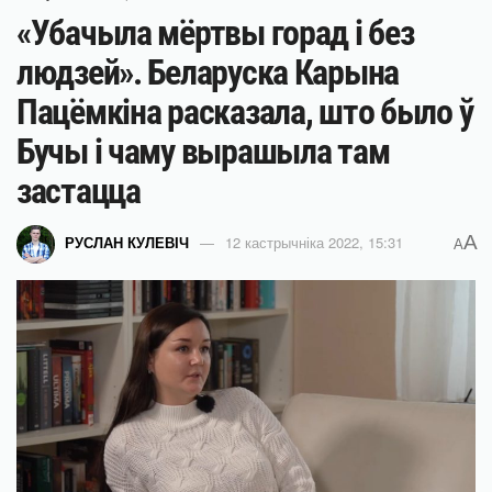
«Убачыла мёртвы горад і без
людзей». Беларуска Карына
Пацёмкіна расказала, што было ў
Бучы і чаму вырашыла там
застацца
A
РУСЛАН КУЛЕВІЧ
12 кастрычніка 2022, 15:31
A