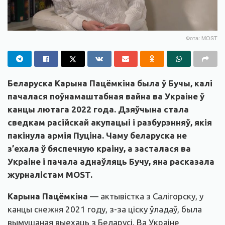
Фота: MOST
Беларуска Карына Пацёмкіна была ў Бучы, калі
пачалася поўнамаштабная вайна ва Украіне ў
канцы лютага 2022 года. Дзяўчына стала
сведкам расійскай акупацыі і разбурэнняў, якія
пакінула армія Пуціна. Чаму беларуска не
з’ехала ў бяспечную краіну, а засталася ва
Украіне і пачала аднаўляць Бучу, яна расказала
журналістам MOST.
Карына Пацёмкіна
—
актывістка з Салігорску, у
канцы снежня 2021 году, з-за ціску ўладаў, была
вымушаная выехаць з Беларусі. Ва Украіне