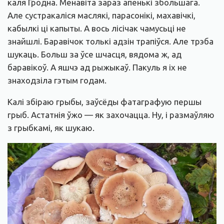
каля Гродна. Менавіта зараз апенькі збольшага.
Але сустракаліся маслякі, парасонікі, махавічкі,
кабылкі ці капыты. А вось лісічак чамусьці не
знайшлі. Баравічок толькі адзін трапіўся. Але трэба
шукаць. Больш за ўсе шчасця, вядома ж, ад
баравікоў. А яшчэ ад рыжыкаў. Пакуль я іх не
знаходзіла гэтым годам.
Калі збіраю грыбы, заўсёды фатаграфую першы
грыб. Астатнія ўжо — як захочацца. Ну, і размаўляю
з грыбкамі, як шукаю.