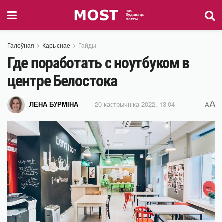
Галоўная
Карыснае
Гайды
Где поработать с ноутбуком в
центре Белостока
A
ЛЕНА БУРМІНА
20 кастрычніка 2022, 13:04
A