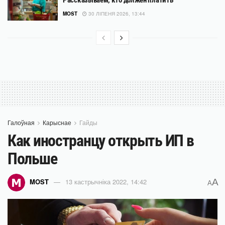
Рассказываем, кто должен платить
MOST
30 ЛІПЕНЯ 2026, 13:44
Галоўная
Карыснае
Гайды
Как иностранцу открыть ИП в
Польше
A
MOST
13 кастрычніка 2022, 14:42
A