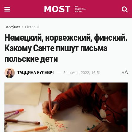
Галоўная
Гісторыі
Немецкий, норвежский, финский.
Какому Санте пишут письма
польские дети
A
ТАЦЦЯНА КУЛЕВІЧ
5 снежня 2022, 16:51
A