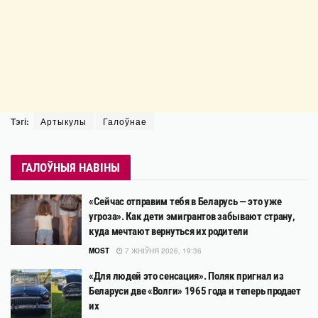
Тэгі:
Артыкулы
Галоўнае
ГАЛОЎНЫЯ НАВІНЫ
«Сейчас отправим тебя в Беларусь — это уже
угроза». Как дети эмигрантов забывают страну,
куда мечтают вернуться их родители
MOST
7 ЖНІЎНЯ 2026, 19:36
«Для людей это сенсация». Поляк пригнал из
Беларуси две «Волги» 1965 года и теперь продает
их