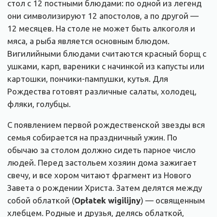
стол с 12 постными блюдами: по одной из легенд
они символизируют 12 апостолов, а по другой —
12 месяцев. На столе не может быть алкоголя и
мяса, а рыба является основным блюдом.
Вигилийными блюдами считаются красный борщ с
ушками, карп, вареники с начинкой из капусты или
картошки, пончики-пампушки, кутья. Для
Рождества готовят различные салаты, холодец,
фляки, голубцы.
С появлением первой рождественской звезды вся
семья собирается на праздничный ужин. По
обычаю за столом должно сидеть парное число
людей. Перед застольем хозяин дома зажигает
свечу, и все хором читают фрагмент из Нового
Завета о рождении Христа. Затем делятся между
собой облаткой (
Opłatek wigilijny
) — освященным
хлебцем. Родные и друзья, делясь облаткой,