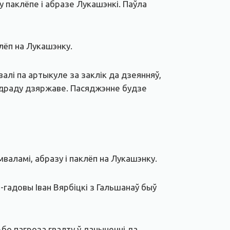
у паклёпе і абразе Лукашэнкі. Паўла
лёп на Лукашэнку.
алі па артыкуле за заклік да дзеянняў,
здраду дзяржаве. Пасяджэнне будзе
валамі, абразу і паклёп на Лукашэнку.
-гадовы Іван Вярбіцкі з Гальшанаў быў
ьбо пагроза гвалту ў дачыненні да