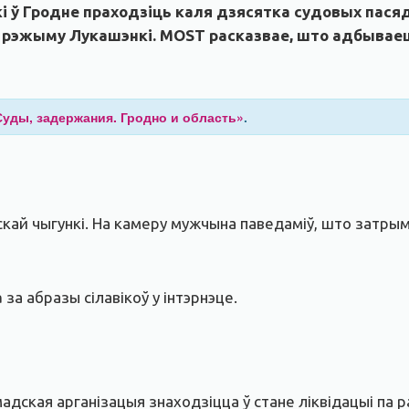
ькі ў Гродне праходзіць каля дзясятка судовых пас
ць рэжыму Лукашэнкі. MOST
расказвае, што адбываецц
Суды, задержания. Гродно и область»
.
скай чыгункі. На камеру мужчына паведаміў, што затрым
а
за абразы сілавікоў у інтэрнэце.
дская арганізацыя знаходзіцца ў стане ліквідацыі па р