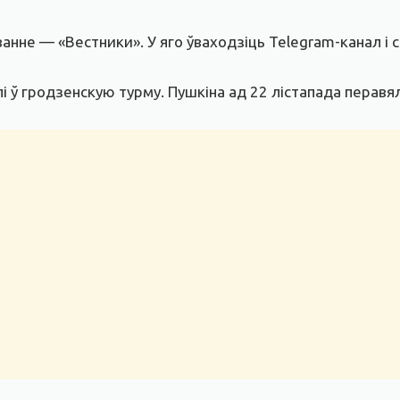
анне — «Вестники». У яго ўваходзіць Telegram-канал і 
і ў гродзенскую турму. Пушкіна ад 22 лістапада перавял