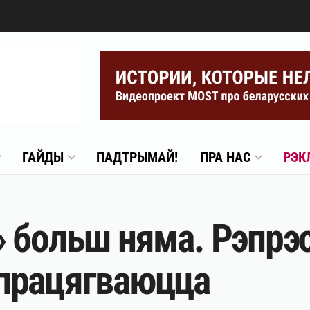
ГАЙДЫ
ПАДТРЫМАЙ!
ПРА НАС
РЭК
 больш няма. Рэпрэсі
працягваюцца