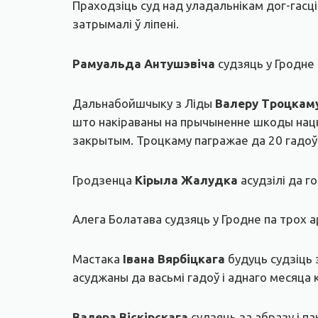
Праходзіць суд над уладальнікам дог-гасц
затрымалі ў ліпені.
Рамуальда Антушэвіча
судзяць у Гродне 
Дальнабойшчыку з Ліды
Валеру Троцкам
што накіраваны на прычыненне шкоды нацы
закрытым. Троцкаму пагражае да 20 гадоў
Гродзенца
Кірыла Жалудка
асудзілі да го
Алега Болатава судзяць у Гродне па трох а
Мастака
Івана Вярбіцкага
будуць судзіць 
асуджаны да васьмі гадоў і аднаго месяца к
Валера Віскірскага
судзяць за абразу і п