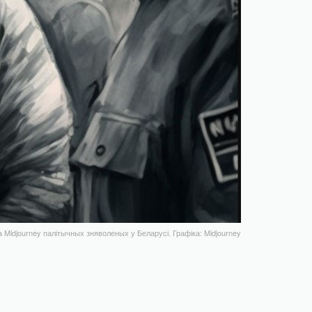
 Midjourney палітычных зняволеных у Беларусі. Графіка: Midjourney