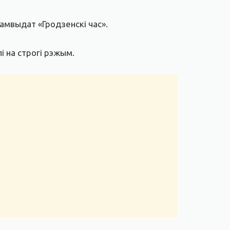
самвыдат «Гродзенскі час».
і на строгі рэжым.