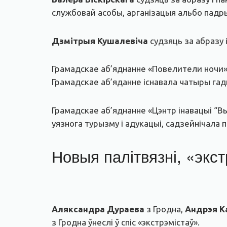
службовай асобы, арганізацыя альбо падр
Дзмітрыя Кушалевіча
судзяць за абразу 
Грамадскае аб’яднанне «Повелители ночи» 
Грамадскае аб’яданне існавала чатыры гады
Грамадскае аб’яднанне «Цэнтр інавацыі “Вы
уязнога турызму і адукацыі, садзейнічала 
Новыя палітвязні, «экс
Аляксандра Дураева
з Гродна,
Андрэя К
з Гродна ўнеслі ў спіс «экстрэмістаў».