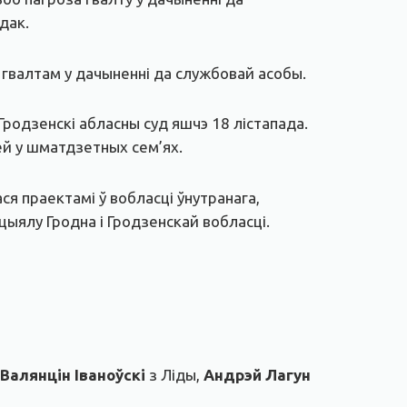
дак.
у гвалтам у дачыненні да службовай асобы.
Гродзенскі абласны суд яшчэ 18 лістапада.
ей у шматдзетных сем’ях.
ся праектамі ў вобласці ўнутранага,
цыялу Гродна і Гродзенскай вобласці.
Валянцін Іваноўскі
з Ліды,
Андрэй Лагун