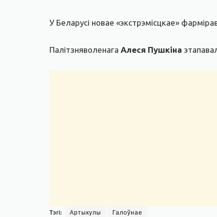
У Беларусі новае «экстрэмісцкае» фармірав
Палітзняволенага
Алеся Пушкіна
этапавал
Тэгі:
Артыкулы
Галоўнае