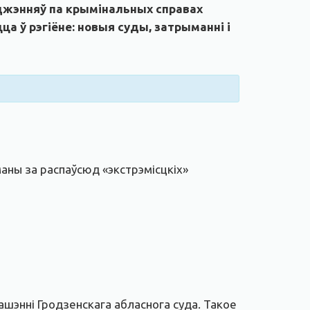
яджэнняў па крымінальных справах
а ў рэгіёне: новыя суды, затрыманні і
аны за распаўсюд «экстрэмісцкіх»
ашэнні Гродзенскага абласнога суда. Такое