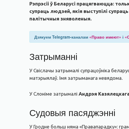
Рэпрэсіі ў Беларусі працягваюцца: тол
супраць людзей, якія выступілі супра
палітычныя зняволеныя.
Дзякуем Telegram-каналам
«Право имеют»
і
«
Затрыманні
У Свіслачы затрымалі супрацоўніка белару
матэрыялаў. Імя затрыманага невядома.
У Слоніме затрымалі
Андрэя Казялецкаг
Судовыя пасяджэнні
У Гродне больш няма «Правапарадку»: грама