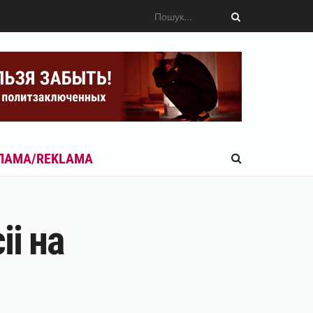
ЛАМА/REKLAMA
і на