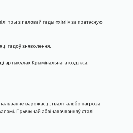
лі тры з паловай гады «хіміі» за пратэсную
яці гадоў зняволення.
яці артыкулах Крымінальнага кодэкса.
спальванне варожасці, гвалт альбо пагроза
валамі. Прычынай абвінавачванняў сталі