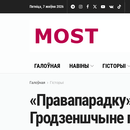
Пятніца, 7 жніўня 2026
ГАЛОЎНАЯ
НАВІНЫ
ГІСТОРЫІ
Галоўная
Гісторыі
«Правапарадку»
Гродзеншчыне 