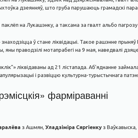
ыхтоўка дзеянняў, што груба парушаюць грамадскі пара
і паклёп на Лукашэнку, а таксама за гвалт альбо пагроз
знаходзіцца ў стане ліквідацыі. Такое рашэнне прыняў 
, яны праводзілі мотапрабегі на 9 мая, наведвалі дзяц
клік”» ліквідаваны ад 21 лістапада. Аб’яднанне займала
папулярызацыі і развіццю культурна-турыстычнага патэн
трэмісцкія» фарміраванні
аралёва
з Ашмян,
Уладзіміра Сяргіенку
з Ваўкавыска,