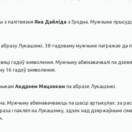
ы з палітвязня
Яна Дайліда
з Гродна. Мужчыне прысудзі
 абразу Лукашэнкі. 38-гадоваму мужчыне пагражае да п
евяці гадоў зняволення. Мужчыну абвінавачвалі па дзев
му 16 гадоў зняволення.
шчыкам
Андрэем Мацонкам
па абразе Лукашэнкі.
дна. Мужчыну абвінавачваюць па шасці артыкулах: за ра
раза і паклёп на Лукашэнку, здзек над дзяржаўнымі сім
».