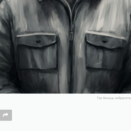
Так бачыць нейрасетка