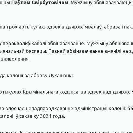
ініцы
Паўлам Свірбутовічам
. Мужчыну абвінавачваюць 
па трох артыкулах: здзек з дзяржсімвалаў, абраза і пак
у
перакваліфікавалі абвінавачванне. Мужчыну абвінавачв
янальнай бяспецы. Пазней абвінавачванне змянілі на 
 зняволення.
да калоніі за абразу Лукашэнкі.
ртыкулах Крымінальнага кодэкса: за здзек над дзяржсім
за злоснае непадпарадкаванне адміністрацыі калоніі. 56
алоніі ў сакавіку 2021 года.
аклёп на Лукашэнку, здзек над дзяржсімваламі, гвалт ал