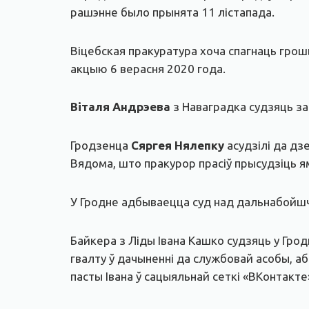
рашэнне было прынята 11 лістапада.
Віцебская пракуратура хоча спагнаць грош
акцыю 6 верасня 2020 года.
Віталя Андрэева
з Наваградка судзяць за
Гродзенца
Сяргея Нялепку
асудзілі да дз
Вядома, што пракурор прасіў прысудзіць я
У Гродне адбываецца суд над дальнабой
Байкера з Ліды Івана Кашко судзяць у Гро
гвалту ў дачыненні да службовай асобы, аб
пасты Івана ў сацыяльнай сеткі «ВКонтакте