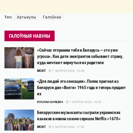
Тэгі:
Артыкулы
Галоўнае
ГАЛОЎНЫЯ НАВІНЫ
«Сейчас отправим тебя в Беларусь — это уже
угроза». Как дети эмигрантов забывают страну,
куда мечтают вернуться их родители
MOST
7 ЖНІЎНЯ 2026, 19:36
«Для людей это сенсация». Поляк пригнал из
Беларуси две «Волги» 1965 года и теперь продает
их
РУСЛАН КУЛЕВІЧ
7 ЖНІЎНЯ 2026, 16:00
Беларусские музыканты сыграли украинских
казаков в новом сезоне сериала Netflix «1670»
MOST
6 ЖНІЎНЯ 2026, 17:50