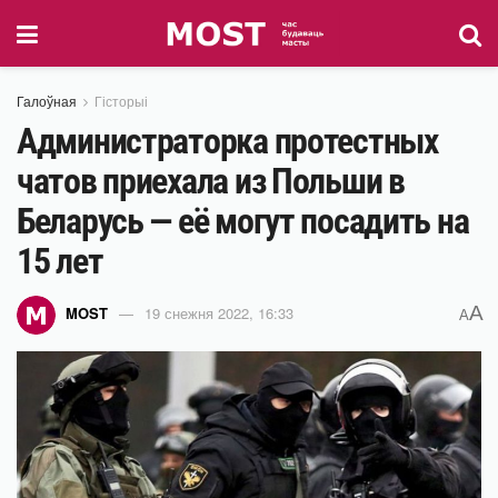
Галоўная
Гісторыі
Администраторка протестных
чатов приехала из Польши в
Беларусь — её могут посадить на
15 лет
A
MOST
19 снежня 2022, 16:33
A