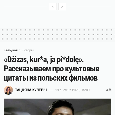
Галоўная
Гісторыі
«Dżizas, kur*a, ja pi*dolę».
Рассказываем про культовые
цитаты из польских фильмов
A
ТАЦЦЯНА КУЛЕВІЧ
19 снежня 2022, 15:09
A