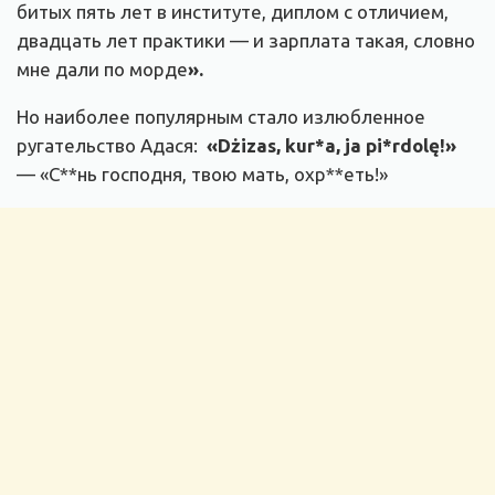
битых пять лет в институте, диплом с отличием,
двадцать лет практики — и зарплата такая, словно
мне дали по морде
».
Но наиболее популярным стало излюбленное
ругательство Адася:
«Dżizas, kur*a, ja pi*rdolę!»
— «
С**нь господня, твою мать, охр**еть!»