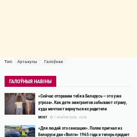
Тэгі:
Артыкулы
Галоўнае
ГАЛОЎНЫЯ НАВІНЫ
«Сейчас отправим тебя в Беларусь — это уже
угроза». Как дети эмигрантов забывают страну,
куда мечтают вернуться их родители
MOST
7 ЖНІЎНЯ 2026, 19:36
«Для людей это сенсация». Поляк пригнал из
Беларуси две «Волги» 1965 года и теперь продает