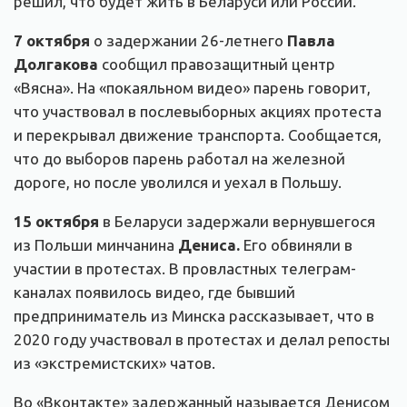
решил, что будет жить в Беларуси или России.
7 октября
о задержании 26-летнего
Павла
Долгакова
сообщил правозащитный центр
«Вясна». На «покаяльном видео» парень говорит,
что участвовал в послевыборных акциях протеста
и перекрывал движение транспорта. Сообщается,
что до выборов парень работал на железной
дороге, но после уволился и уехал в Польшу.
15 октября
в Беларуси задержали вернувшегося
из Польши минчанина
Дениса.
Его обвиняли в
участии в протестах. В провластных телеграм-
каналах появилось видео, где бывший
предприниматель из Минска рассказывает, что в
2020 году участвовал в протестах и делал репосты
из «экстремистских» чатов.
Во «Вконтакте» задержанный называется Денисом