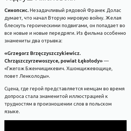
Синопсис.
Незадачливый рядовой Франек Долас
думает, что начал Вторую мировую войну. Желая
блеснуть героическими подвигами, он попадает во
все новые и новые передряги. Из фильма особенно
знамениты два отрывка:
«
Grzegorz Brzęczyszczykiewicz.
Chrząszczyrzewoszyce, powiat Łękołody
»
—
«
Гжегож Бженчищикевич. Хшонщижевощице,
повет Ленколоды».
Сцена, где герой представляется немцам во время
допроса стала знаменитой иллюстрацией к
трудностям в произношении слов в польском
языке.