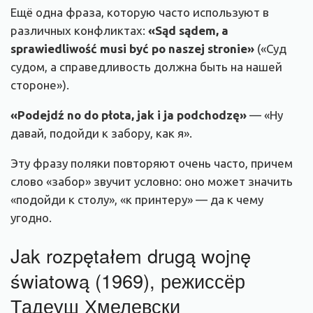
Ещё одна фраза, которую часто используют в
различных конфликтах:
«Sąd sądem, a
sprawiedliwość musi być po naszej stronie»
(«Суд
судом, а справедливость должна быть на нашей
стороне»).
«
Podejdź no do płota, jak i ja podchodzę
»
— «Ну
давай, подойди к забору, как я».
Эту фразу поляки повторяют очень часто, причем
слово «забор» звучит условно: оно может значить
«подойди к столу», «к принтеру» — да к чему
угодно.
Jak rozpętałem drugą wojnę
światową (1969), режиссёр
Тадеуш Хмелевски