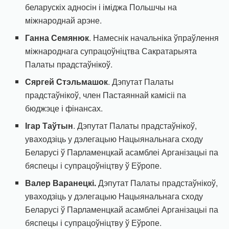
беларускіх адносін і іміджа Польшчы на
міжнароднай арэне.
Ганна Семянюк
. Намеснік начальніка ўпраўлення
міжнароднага супрацоўніцтва Сакратарыята
Палаты прадстаўнікоў.
Сяргей Стэльмашок
. Дэпутат Палаты
прадстаўнікоў, член Пастаяннай камісіі па
бюджэце і фінансах.
Ігар Таўтын
. Дэпутат Палаты прадстаўнікоў,
уваходзіць у дэлегацыю Нацыянальнага сходу
Беларусі ў Парламенцкай асамблеі Арганізацыі па
бяспецы і супрацоўніцтву ў Еўропе.
Валер Варанецкі.
Дэпутат Палаты прадстаўнікоў,
уваходзіць у дэлегацыю Нацыянальнага сходу
Беларусі ў Парламенцкай асамблеі Арганізацыі па
бяспецы і супрацоўніцтву ў Еўропе.