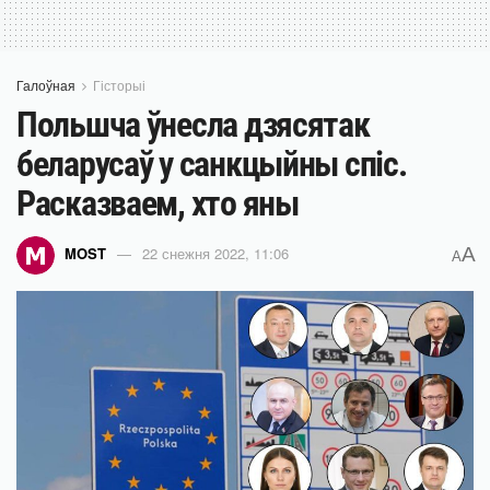
Галоўная
Гісторыі
Польшча ўнесла дзясятак
беларусаў у санкцыйны спіс.
Расказваем, хто яны
A
MOST
22 снежня 2022, 11:06
A