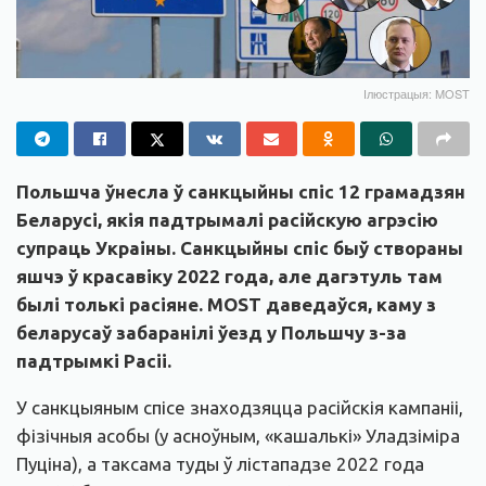
Ілюстрацыя: MOST
Польшча ўнесла ў санкцыйны спіс 12 грамадзян
Беларусі, якія падтрымалі расійскую агрэсію
супраць Украіны. Санкцыйны спіс быў створаны
яшчэ ў красавіку 2022 года, але дагэтуль там
былі толькі расіяне. MOST даведаўся, каму з
беларусаў забаранілі ўезд у Польшчу з-за
падтрымкі Расіі.
У санкцыяным спісе знаходзяцца расійскія кампаніі,
фізічныя асобы (у асноўным, «кашалькі» Уладзіміра
Пуціна), а таксама туды ў лістападзе 2022 года