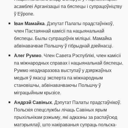
асамблеі Арганізацыі па бяспецы і супрацоўніцтву
ў Еўропе.
Іван Мамайка
. Дэпутат Палаты прадстаўнікоў,
член Пастаяннай камісіі па нацыянальнай
бяспецы. Былы супрацоўнік міліцыі. Мамайка
абвінавачвае Польшчу ў гібрыднай дзейнасці.
Алег Руммо
. Член Савета Рэспублікі, член камісіі
па міжнародных справах і нацыянальнай бяспецы.
Руммо неаднаразова выступаў у дзяржаўных
медыя ў якасці эксперта па міжнародным
становішчы, абвінавачваючы Польшчу ў
міграцыйным крызісе.
Андрэй Савіных
. Дэпутат Палаты прадстаўнікоў.
Польскія спецслужбы лічаць Савіных ярым
прыхільнікам рэжыму, які адказны за распаўсюд
матэрыялаў, што накіраваныя супраць польска-