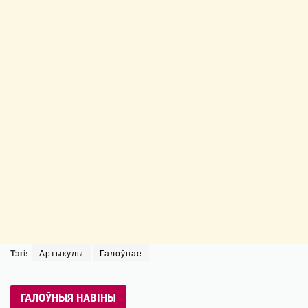
Тэгі:
Артыкулы
Галоўнае
ГАЛОЎНЫЯ НАВІНЫ