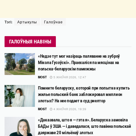
Тэгі:
Артыкулы
Галоўнае
ГАЛОЎНЫЯ НАВІНЫ
«Недзе тут мог назіраць паляванне на зуброў
Мікола Гусоўскі». Праехаліся па мясцінах на
польска-беларускім памежжы
MOST
5 ЖНІЎНЯ 2026, 12:47
Помните беларуску, которой при попытке купить
жилье польский банк заблокировал миллион
злотых? На нее подает в суд риелтор
MOST
4 ЖНІЎНЯ 2026, 19:39
«Даказвала, што я — гэта я». Беларуска замовіла
БАДы ў ЗША — і даведалася, што павінна польскай
дзяржаве 20 мільёнаў злотых