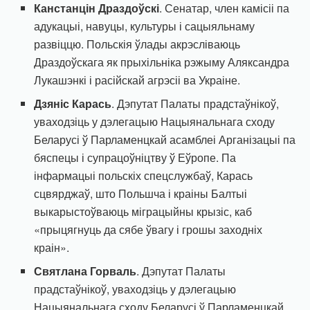
Канстанцін Драздоўскі
. Сенатар, член камісіі па
адукацыі, навуцы, культуры і сацыяльнаму
развіццю. Польскія ўлады акрэсліваюць
Драздоўскага як прыхільніка рэжыму Аляксандра
Лукашэнкі і расійскай агрэсіі ва Украіне.
Дзяніс Карась
. Дэпутат Палаты прадстаўнікоў,
уваходзіць у дэлегацыю Нацыянальнага сходу
Беларусі ў Парламенцкай асамблеі Арганізацыі па
бяспецы і супрацоўніцтву ў Еўропе. Па
інфармацыі польскіх спецслужбаў, Карась
сцвярджаў, што Польшча і краіны Балтыі
выкарыстоўваюць міграцыйны крызіс, каб
«прыцягнуць да сябе ўвагу і грошы заходніх
краін».
Святлана Горваль
. Дэпутат Палаты
прадстаўнікоў, уваходзіць у дэлегацыю
Нацыянальнага сходу Беларусі ў Парламенцкай