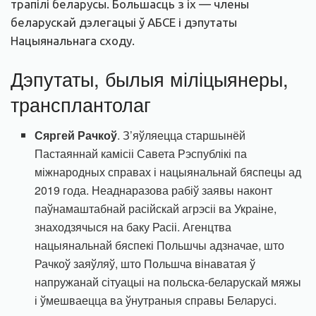
трапілі беларусы. Большасць з іх — члены
беларускай дэлегацыі ў АБСЕ і дэпутаты
Нацыянальнага сходу.
Дэпутаты, былыя міліцыянеры,
трансплантолаг
Сяргей Рачкоў
. З’яўляецца старшынёй
Пастаяннай камісіі Савета Рэспублікі па
міжнародных справах і нацыянальнай бяспецы ад
2019 года. Неаднаразова рабіў заявы наконт
паўнамаштабнай расійскай агрэсіі ва Украіне,
знаходзячыся на баку Расіі. Агенцтва
нацыянальнай бяспекі Польшчы адзначае, што
Рачкоў заяўляў, што Польшча вінаватая ў
напружанай сітуацыі на польска-беларускай мяжы
і ўмешваецца ва ўнутраныя справы Беларусі.