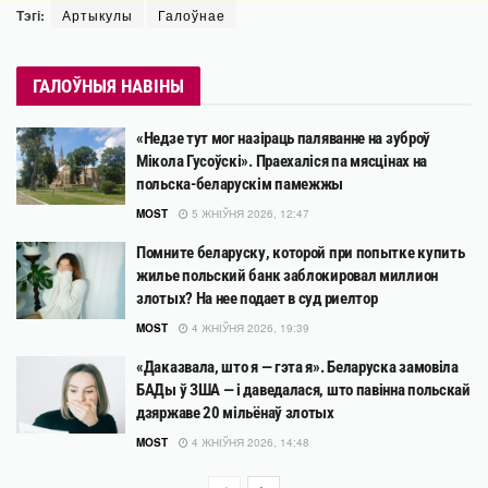
Тэгі:
Артыкулы
Галоўнае
ГАЛОЎНЫЯ НАВІНЫ
«Недзе тут мог назіраць паляванне на зуброў
Мікола Гусоўскі». Праехаліся па мясцінах на
польска-беларускім памежжы
MOST
5 ЖНІЎНЯ 2026, 12:47
Помните беларуску, которой при попытке купить
жилье польский банк заблокировал миллион
злотых? На нее подает в суд риелтор
MOST
4 ЖНІЎНЯ 2026, 19:39
«Даказвала, што я — гэта я». Беларуска замовіла
БАДы ў ЗША — і даведалася, што павінна польскай
дзяржаве 20 мільёнаў злотых
MOST
4 ЖНІЎНЯ 2026, 14:48