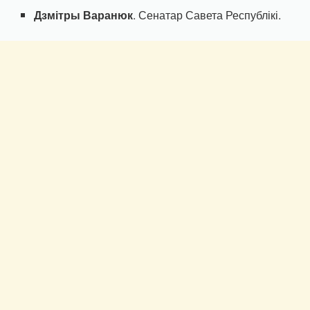
Дзмітры Варанюк
. Сенатар Савета Республікі.