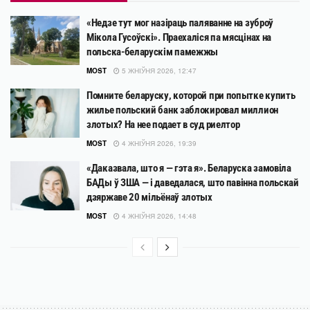
«Недзе тут мог назіраць паляванне на зуброў
Мікола Гусоўскі». Праехаліся па мясцінах на
польска-беларускім памежжы
MOST
5 ЖНІЎНЯ 2026, 12:47
Помните беларуску, которой при попытке купить
жилье польский банк заблокировал миллион
злотых? На нее подает в суд риелтор
MOST
4 ЖНІЎНЯ 2026, 19:39
«Даказвала, што я — гэта я». Беларуска замовіла
БАДы ў ЗША — і даведалася, што павінна польскай
дзяржаве 20 мільёнаў злотых
MOST
4 ЖНІЎНЯ 2026, 14:48