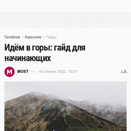
Галоўная
Карыснае
Гайды
Идём в горы: гайд для
начинающих
A
MOST
16 снежня 2022, 12:57
A