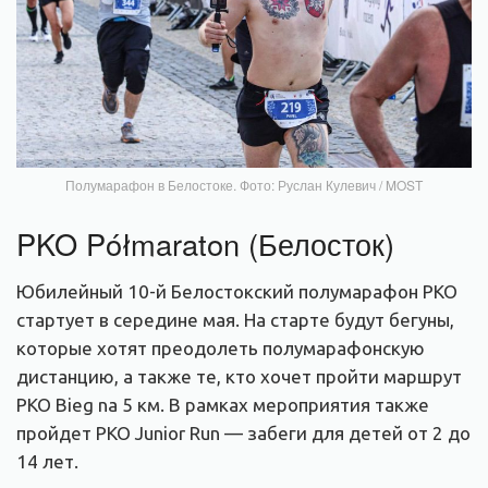
Полумарафон в Белостоке. Фото: Руслан Кулевич / MOST
PKO Półmaraton (Белосток)
Юбилейный 10-й Белостокский полумарафон PKO
стартует в середине мая.
На старте будут бегуны,
которые хотят преодолеть полумарафонскую
дистанцию, а также те, кто хочет пройти маршрут
PKO Bieg na 5 км. В рамках мероприятия также
пройдет PKO Junior Run
—
забеги для детей от 2 до
14 лет.