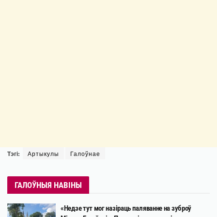
Тэгі:
Артыкулы
Галоўнае
ГАЛОЎНЫЯ НАВІНЫ
«Недзе тут мог назіраць паляванне на зуброў