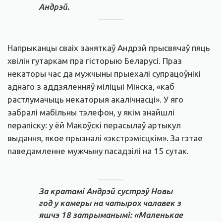
Андрэй.
Напрыканцы сваіх заняткаў Андрэй прысвячаў пяць
хвілін гутаркам пра гісторыю Беларусі. Праз
некаторы час да мужчыны прыехалі супрацоўнікі
аднаго з аддзяленняў міліцыі Мінска, «каб
растлумачыць некаторыя акалічнасці». У яго
забралі мабільны тэлефон, у якім знайшлі
перапіску: у ёй Макоўскі перасылаў артыкул
выдання, якое прызналі «экстрэмісцкім». За гэтае
паведамленне мужчыну пасадзілі на 15 сутак.
За кратамі Андрэй сустрэў Новы
год у камеры на чатырох чалавек з
яшчэ 18 затрыманымі: «Маленькае