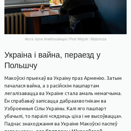
Фота: Iryna Arakhouskaya i Piotr Wójcik / Wyborcza
Украіна і вайна, пераезд у
Польшчу
Макоўскі прыехаў ва Украіну праз Арменію. Затым
пачалася вайна, а з расійскім пашпартам
легалізавацца ва Украіне стала амаль немагчыма.
Ён спрабаваў запісацца дабраахвотнікам ва
Узброенныя Сілы Украіны. Калі яго пашпарт
убачылі, то параілі «сядзець ціха і не высоўвацца».
Падчас знаходжання ва Украіне Макоўскі паспеў