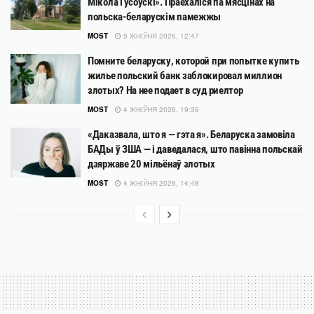
Мікола Гусоўскі». Праехаліся па мясцінах на
польска-беларускім памежжы
MOST
5 ЖНІЎНЯ 2026, 12:47
Помните беларуску, которой при попытке купить
жилье польский банк заблокировал миллион
злотых? На нее подает в суд риелтор
MOST
4 ЖНІЎНЯ 2026, 19:39
«Даказвала, што я — гэта я». Беларуска замовіла
БАДы ў ЗША — і даведалася, што павінна польскай
дзяржаве 20 мільёнаў злотых
MOST
4 ЖНІЎНЯ 2026, 14:48