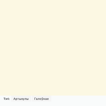
Тэгі:
Артыкулы
Галоўнае