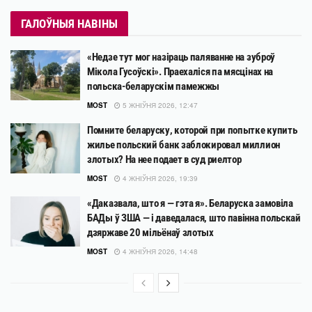
ГАЛОЎНЫЯ НАВІНЫ
«Недзе тут мог назіраць паляванне на зуброў
Мікола Гусоўскі». Праехаліся па мясцінах на
польска-беларускім памежжы
MOST
5 ЖНІЎНЯ 2026, 12:47
Помните беларуску, которой при попытке купить
жилье польский банк заблокировал миллион
злотых? На нее подает в суд риелтор
MOST
4 ЖНІЎНЯ 2026, 19:39
«Даказвала, што я — гэта я». Беларуска замовіла
БАДы ў ЗША — і даведалася, што павінна польскай
дзяржаве 20 мільёнаў злотых
MOST
4 ЖНІЎНЯ 2026, 14:48