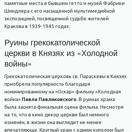
памятные места в бывшем гетто и музей Фабрики
Шиндлера с его насыщенной мультимедийной
экспозицией, посвященной судьбе жителей
Кракова в 1939-1945 годах.
Руины грекокатолической
церкви в Князях из
«
Холодной
войны
»
Грекокатолическая церковь св. Параскевы в Князях
приобрела популярность благодаря
номинированному на «Оскар» фильму «Холодная
война»
Павла Павликовского
. В руинах храма
была заснята финальная сцена фильма. Несмотря
на то, что в кино декор церкви был немного
изменён, в жизни она выглядит не менее
впечатляюще. Круглый храм с одним куполом был