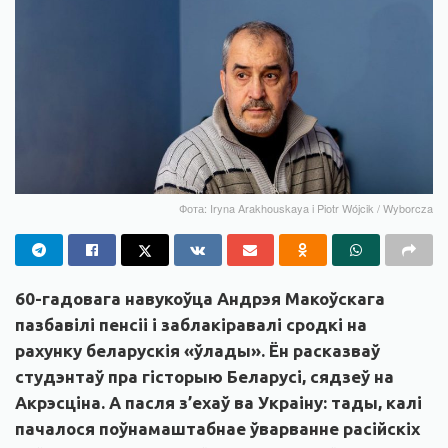
Фота: Iryna Arakhouskaya i Piotr Wójcik / Wyborcza
60-гадовага навукоўца Андрэя Макоўскага
пазбавілі пенсіі і заблакіравалі сродкі на
рахунку беларускія «ўлады». Ён расказваў
студэнтаў пра гісторыю Беларусі, сядзеў на
Акрэсціна. А пасля з’ехаў ва Украіну: тады, калі
пачалося поўнамаштабнае ўварванне расійскіх