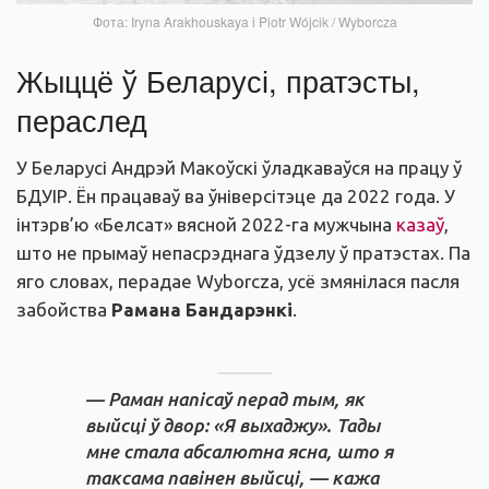
Фота: Iryna Arakhouskaya i Piotr Wójcik / Wyborcza
Жыццё ў Беларусі, пратэсты,
пераслед
У Беларусі Андрэй Макоўскі ўладкаваўся на працу ў
БДУІР. Ён працаваў ва ўніверсітэце да 2022 года. У
інтэрв’ю «Белсат» вясной 2022-га мужчына
казаў
,
што не прымаў непасрэднага ўдзелу ў пратэстах. Па
яго словах, перадае Wyborcza, усё змянілася пасля
забойства
Рамана Бандарэнкі
.
— Раман напісаў перад тым, як
выйсці ў двор: «Я выхаджу». Тады
мне стала абсалютна ясна, што я
таксама павінен выйсці, — кажа