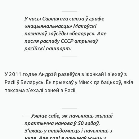
У часы Савецкага саюза ў графе
«нацыянальнасць» Макоўскі
пазначаў заўсёды «беларус». Але
пасля распаду СССР атрымаў
расійскі пашпарт.
У 2011 годзе Андрэй развёўся з жонкай і з’ехаў з
Расіі ў Беларусь. Ён прыехаў у Мінск да бацькоў, якія
таксама з’ехалі раней з Расіі.
— Уявіце сабе, як пачынаць жыццё
практычна нанова ў 50 гадоў.
З’ехаць у невядомасць і пачынаць з
нуля. Але калі я пачынаў жыць у