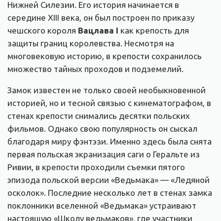
Нижней Силезии. Его история начинается в
середине XIII века, он был построен по приказу
чешского короля
Вацлава I
как крепость для
защиты границ королевства. Несмотря на
многовековую историю, в
крепости сохранилось
множество тайных проходов и подземелий.
Замок известен не только своей необыкновенной
историей, но и тесной связью с кинематографом, в
стенах крепости снимались десятки польских
фильмов. Однако свою популярность он сыскал
благодаря миру фэнтэзи. Именно здесь была снята
первая польская экранизация саги о Геральте из
Ривии, в крепости проходили съемки пятого
эпизода ​​польской версии «Ведьмака» — «Ледяной
осколок». Последние несколько лет в стенах замка
поклонники вселенной «Ведьмака» устраивают
настоящую «Школу ведьмаков», где участники