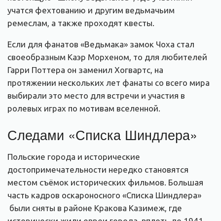
учатся фехтованию и другим ведьмачьим
ремеслам, а также проходят квесты.
Если для фанатов «Ведьмака» замок Чоха стал
своеобразным Каэр Морхеном, то для любителей
Гарри Поттера он заменил Хогвартс, на
протяжении нескольких лет фанаты со всего мира
выбирали это место для встречи и участия в
ролевых играх по мотивам вселенной.
Следами
«
Списка Шиндлера
»
Польские города и исторические
достопримечательности нередко становятся
местом съёмок исторических фильмов.
Большая
часть кадров
оскароносного «Списка Шиндлера»
были сняты в районе Кракова Казимеж, где
исторически жили евреи города, вплоть до 1941