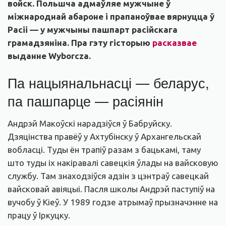
войск. Польшча адмаўляе мужчыне ў
міжнароднай абароне і прапаноўвае вярнуцца ў
Расіі — у мужчыны пашпарт расійскага
грамадзяніна. Пра гэту гісторыю
расказвае
выданне Wyborcza.
Па нацыянальнасці — беларус,
па пашпарце — расіянін
Андрэй Макоўскі нарадзіўся ў Бабруйску.
Дзяцінства правёў у Ахтубінску ў Архангельскай
вобласці. Туды ён трапіў разам з бацькамі, таму
што туды іх накіравалі савецкія ўлады на вайсковую
службу. Там знаходзіўся адзін з цэнтраў савецкай
вайсковай авіяцыі. Пасля школы Андрэй паступіў на
вучобу ў Кіеў. У 1989 годзе атрымаў прызначэнне на
працу ў Іркуцку.