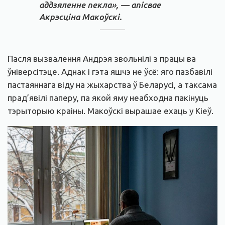
аддзяленне пекла», — апісвае
Акрэсціна Макоўскі.
Пасля вызвалення Андрэя звольнілі з працы ва
ўніверсітэце. Аднак і гэта яшчэ не ўсё: яго пазбавілі
пастаяннага віду на жыхарства ў Беларусі, а таксама
прад’явілі паперу, па якой яму неабходна пакінуць
тэрыторыю краіны. Макоўскі вырашае ехаць у Кіеў.