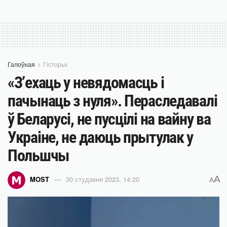
Галоўная
Гісторыі
«З’ехаць у невядомасць і
пачынаць з нуля». Пераследавалі
ў Беларусі, не пусцілі на вайну ва
Украіне, не даюць прытулак у
Польшчы
A
MOST
30 студзеня 2023, 14:20
A