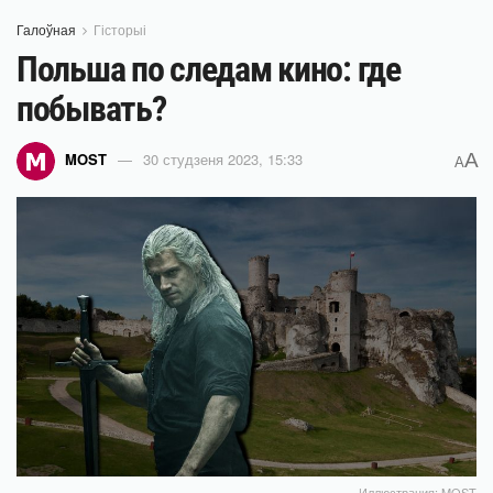
Галоўная
Гісторыі
Польша по следам кино: где
побывать?
A
MOST
30 студзеня 2023, 15:33
A
Иллюстрация: MOST