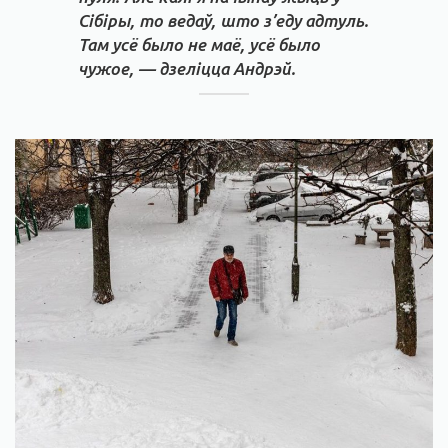
Сібіры, то ведаў, што з’еду адтуль.
Там усё было не маё, усё было
чужое, — дзеліцца Андрэй.