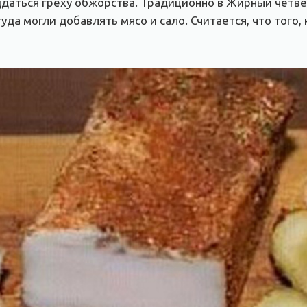
даться греху обжорства. Традиционно в Жирный четвер
уда могли добавлять мясо и сало. Считается, что того,