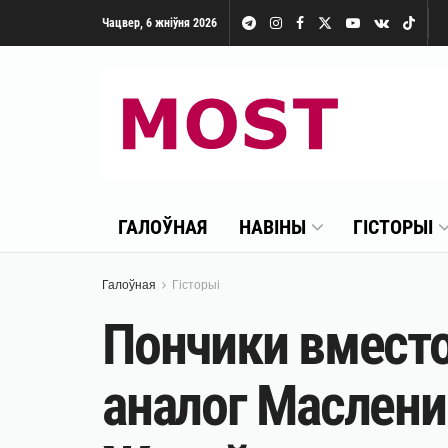
Чацвер, 6 жніўня 2026
ГАЛОЎНАЯ
НАВІНЫ
ГІСТОРЫІ
Галоўная
Гісторыі
Пончики вместо
аналог Маслени