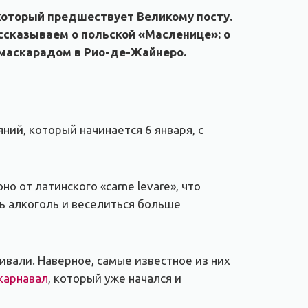
 который предшествует Великому посту.
ассказываем о польской «Масленице»: о
с маскарадом в Рио-де-Жайнеро.
ний, который начинается 6 января, с
о от латинского «carne levare», что
ть алкоголь и веселиться больше
ивали. Наверное, самые известное из них
карнавал
, который уже начался и