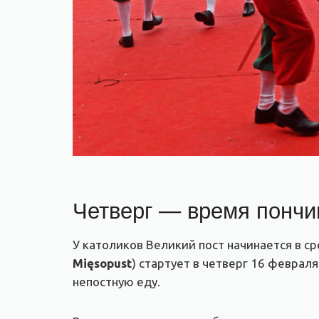
Четверг — время пончи
У католиков Великий пост начинается в ср
Mięsopust
) стартует в четверг 16 феврал
непостную еду.