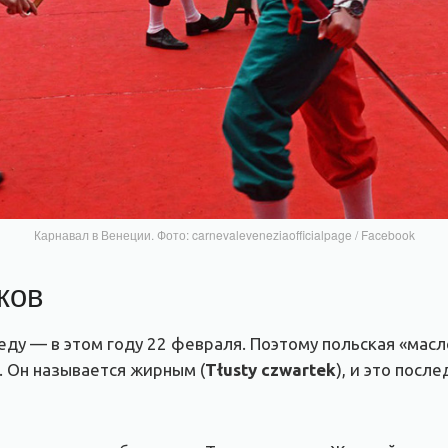
Карнавал в Венеции. Фото: carnevaleveneziaofficialpage / Facebook
ков
еду — в этом году 22 февраля. Поэтому польская «масл
я. Он называется жирным (
Tłusty czwartek
), и это посл