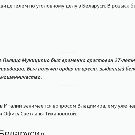
 свидетелем по уголовному делу в Беларуси. В розыск
е Пьяцца Муниципио был временно арестован 27-лет
страдиции. Был получен ордер на арест, выданный бел
а мошенничество.
 в Италии занимается вопросом Владимира, ему уже н
и Офису Светланы Тихановской.
 Беларуси»