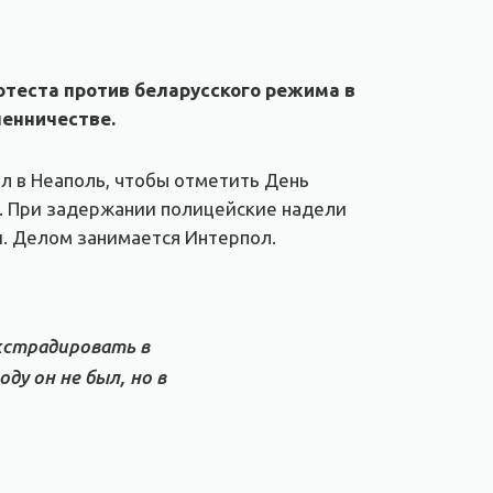
отеста против беларусского режима в
шенничестве.
л в Неаполь, чтобы отметить День
й. При задержании полицейские надели
и. Делом занимается Интерпол.
экстрадировать в
ду он не был, но в