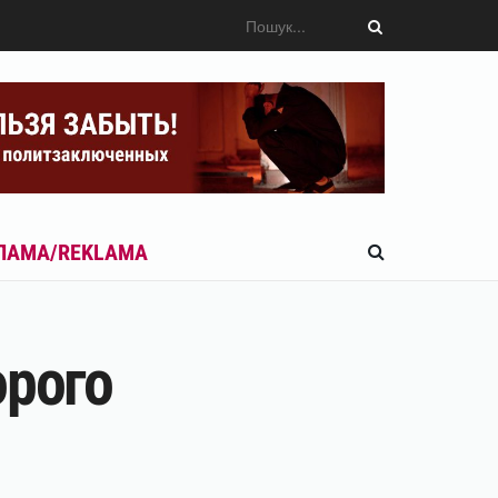
ЛАМА/REKLAMA
орого