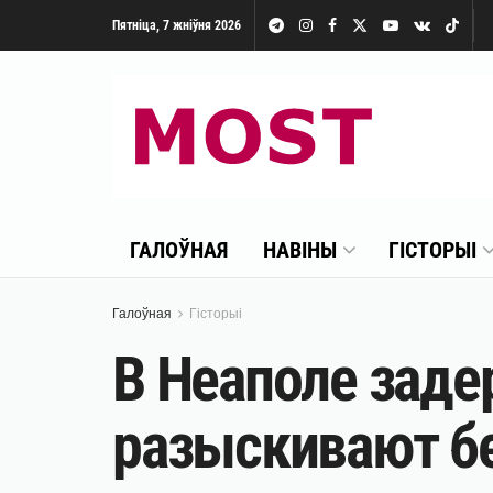
Пятніца, 7 жніўня 2026
ГАЛОЎНАЯ
НАВІНЫ
ГІСТОРЫІ
Галоўная
Гісторыі
В Неаполе заде
разыскивают бе