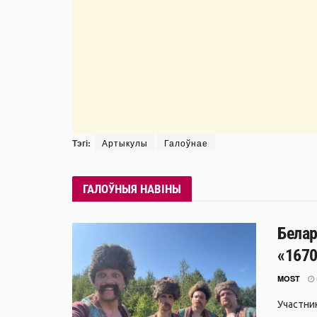
Тэгі:
Артыкулы
Галоўнае
ГАЛОЎНЫЯ НАВІНЫ
Белар
«1670
MOST
Участни