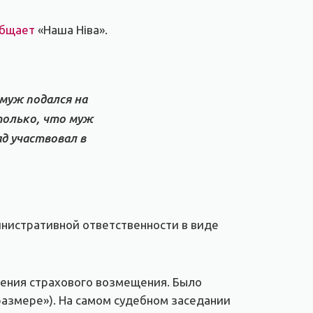
бщает
«Наша Ніва».
 муж подался на
только, что муж
д участвовал в
инистративной ответственности в виде
чения страхового возмещения. Было
размере»). На самом судебном заседании