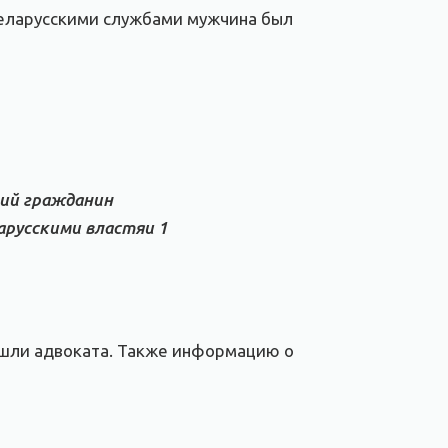
 беларусскими службами мужчина был
ний гражданин
арусскими властяи 1
ашли адвоката. Также информацию о