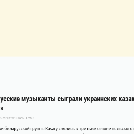
усские музыканты сыграли украинских казако
»
6 ЖНІЎНЯ 2026, 17:50
ки беларусской группы Kasary снялись в третьем сезоне польского