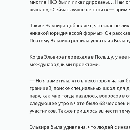
многие НКО были ликвидированы… Нам отк
вышло», «Сейчас лучше не стоит» — приме
Также Эльвира добавляет, что «нас не л
никакой юридической формы». Он рассказы
Поэтому Эльвина решила уехать из Белару
Когда Эльвира переехала в Польшу, у нее
международными проектами.
— Но я заметила, что в некоторых чатах 
границей, поиске специальных школ для д
пару, как мне тогда казалось, вопросов в 
следующее утро в чате было 68 человек и 
участников. Также пришлось вынести тему 
Эльвира была удивлена, что людей с инва