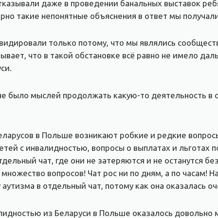
азывали даже в проведении банальных выставок ребя
рно такие непонятные объяснения в ответ мы получали
иквидировали только потому, что мы являлись сообщес
вает, что в такой обстановке всё равно не имело дал
си.
 не было мыслей продолжать какую-то деятельность в
беларусов в Польше возникают робкие и редкие вопро
етей с инвалидностью, вопросы о выплатах и льготах 
отдельный чат, где они не затеряются и не останутся б
множество вопросов! Чат рос ни по дням, а по часам! 
аутизма в отдельный чат, потому как она оказалась оч
лидностью из Беларуси в Польше оказалось довольно м