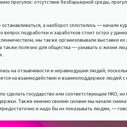
имо прогулок: отсутствие безбарьерной среды, прогул
е останавливаться, а наоборот сплотились — начали к
о вопрос подработки и заработков стоит остро у данн
енничеством, мы также организовывали выставки их р
а также полезно для общества — узнавать о жизни лю
я.
ась на отзывчивости и неравнодушии людей, поскольк
вается на взаимодействии и взаимоподдержке людей с
ло сделать государство или соответствующие НКО, но
держки. Также именно своими силами мы начали снима
предостаточно и надо бы их показывать людям, — гов