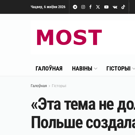
Чацвер, 6 жніўня 2026
ГАЛОЎНАЯ
НАВІНЫ
ГІСТОРЫІ
Галоўная
Гісторыі
«Эта тема не д
Польше создала