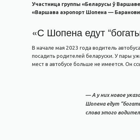
Участница группы «Беларусы ў Варшаве»
«Варшава аэропорт Шопена — Баранови
«С Шопена едут “богат
В начале мая 2023 года водитель автобу
посадить родителей беларуски. У пары уж
мест в автобусе больше не имеется. Он сс
— А у них новое ука
Шопена едут “богаты
cлова этого водител