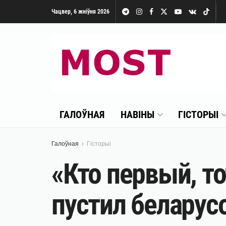
Чацвер, 6 жніўня 2026
ГАЛОЎНАЯ
НАВІНЫ
ГІСТОРЫІ
Галоўная
Гісторыі
«Кто первый, то
пустил беларусо