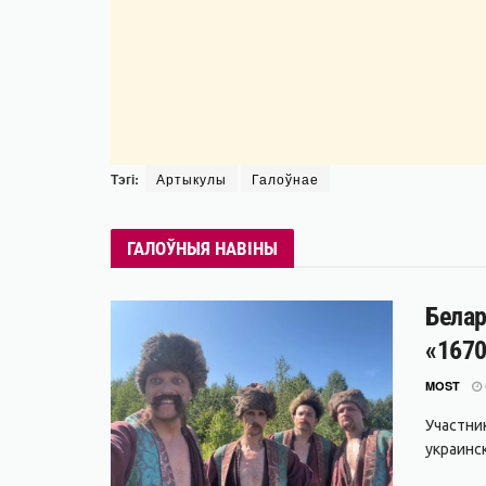
Тэгі:
Артыкулы
Галоўнае
ГАЛОЎНЫЯ НАВІНЫ
Белар
«1670
MOST
Участни
украинс