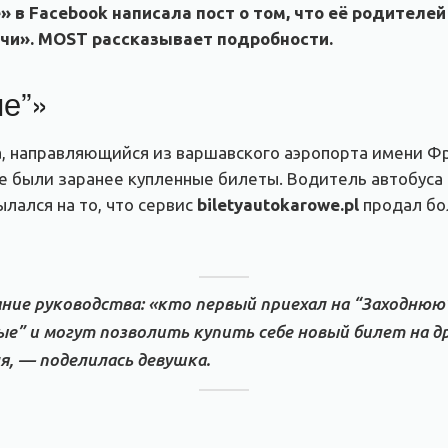
 в Facebook написала пост о том, что её родителей
чи». MOST рассказывает подробности.
ые”»
са, направляющийся из варшавского аэропорта имени Ф
е были заранее купленные билеты. Водитель автобуса 
ылался на то, что сервис
biletyautokarowe.pl
продал бол
зание руководства: «кто первый приехал на “Заходнюю”
е” и могут позволить купить себе новый билет на д
я, — поделилась девушка.