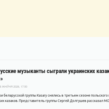
усские музыканты сыграли украинских казако
»
6 ЖНІЎНЯ 2026, 17:50
ки беларусской группы Kasary снялись в третьем сезоне польского
ких казаков. Представитель группы Сергей Долгушев рассказал MO