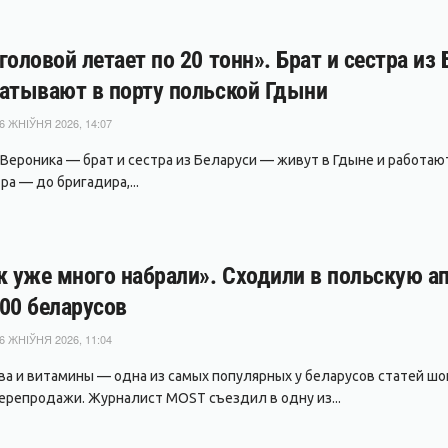
головой летает по 20 тонн». Брат и сестра из
атывают в порту польской Гдыни
6 ЖНІЎНЯ 2026, 14:07
 Вероника — брат и сестра из Беларуси — живут в Гдыне и работаю
а — до бригадира,...
к уже много набрали». Сходили в польскую ап
00 беларусов
6 ЖНІЎНЯ 2026, 11:04
ва и витамины — одна из самых популярных у беларусов статей шопи
ерепродажи. Журналист MOST съездил в одну из...