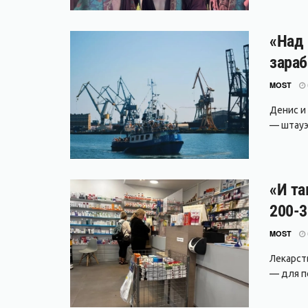
«Над 
зараб
MOST
Денис и
— штауэр
«И та
200-3
MOST
Лекарст
— для п