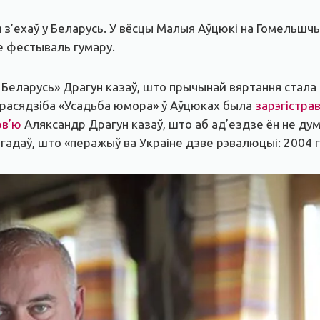
ля з’ехаў у Беларусь. У вёсцы Малыя Аўцюкі на Гомельш
не фестываль гумару.
Беларусь» Драгун казаў, што прычынай вяртання стала пр
грасядзіба «Усадьба юмора» ў Аўцюках была
зарэгістра
рв’ю
Аляксандр Драгун казаў, што аб ад’ездзе ён не дума
гадаў, што «перажыў ва Украіне дзве рэвалюцыі: 2004 г