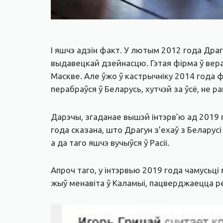
І яшчэ адзін факт. У лютым 2012 года Дра
выдавецкай дзейнасцю. Гэтая фірма ў вер
Маскве. Але ўжо ў кастрычніку 2014 года ф
перабраўся ў Беларусь, хутчэй за ўсё, не 
Дарэчы, згаданае вышэй інтэрв’ю ад 2019 
года сказана, што Драгун з’ехаў з Беларус
а да таго яшчэ вучыўся ў Расіі.
Апроч таго, у інтэрвью 2019 года чамусьці
жыў менавіта ў Каламыі, пацверджаецца р