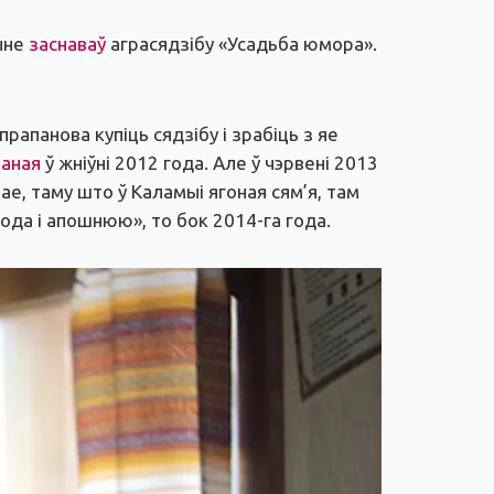
чыне
заснаваў
аграсядзібу «Усадьба юмора».
апанова купіць сядзібу і зрабіць з яе
ваная
ў жніўні 2012 года. Але ў чэрвені 2013
е, таму што ў Каламыі ягоная сям’я, там
ода і апошнюю», то бок 2014-га года.