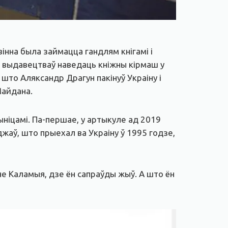
вінна была займацца гандлям кнігамі і
х выдавецтваў наведаць кніжны кірмаш у
што Аляксандр Драгун пакінуў Украіну і
Майдана.
ыніцамі. Па-першае, у артыкуле ад 2019
джаў, што прыехал ва Украіну ў 1995 годзе,
 не Каламыя, дзе ён сапраўды жыў. А што ён