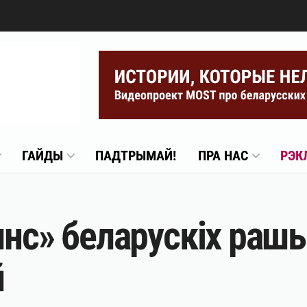
ГАЙДЫ
ПАДТРЫМАЙ!
ПРА НАС
РЭК
нс» беларускіх рашы
й