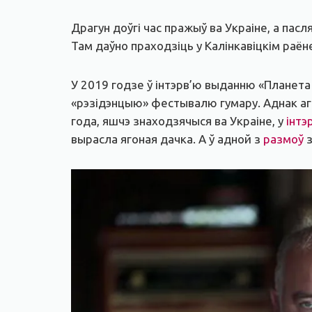
Драгун доўгі час пражыў ва Украіне, а пас
Там даўно праходзіць у Калінкавіцкім раё
У 2019 годзе ў інтэрв’ю выданню «Планета 
«рэзідэнцыю» фестывалю гумару. Аднак а
года, яшчэ знаходзячыся ва Украіне, у
інтэ
вырасла ягоная дачка. А ў адной з
размоў
з