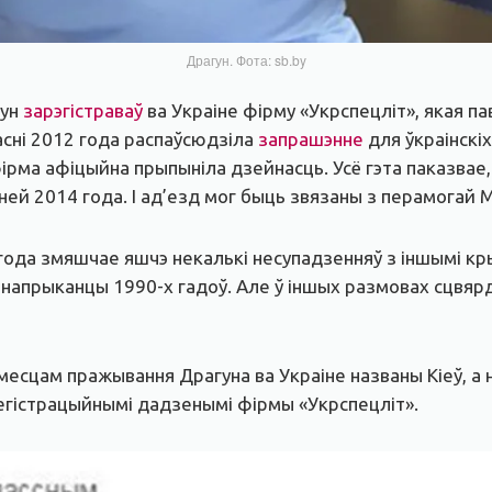
Драгун. Фота: sb.by
гун
зарэгістраваў
ва Украіне фірму «Укрспецліт», якая па
асні 2012 года распаўсюдзіла
запрашэнне
для ўкраінскі
ірма афіцыйна прыпыніла дзейнасць. Усё гэта паказвае, 
раней 2014 года. І ад’езд мог быць звязаны з перамогай 
года змяшчае яшчэ некалькі несупадзенняў з іншымі кр
і напрыканцы 1990-х гадоў. Але ў іншых размовах сцвяр
 месцам пражывання Драгуна ва Украіне названы Кіеў, а
егістрацыйнымі дадзенымі фірмы «Укрспецліт».