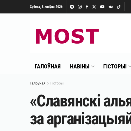
Субота, 8 жніўня 2026
ГАЛОЎНАЯ
НАВІНЫ
ГІСТОРЫІ
Галоўная
Гісторыі
«Славянскі алья
за арганізацыя