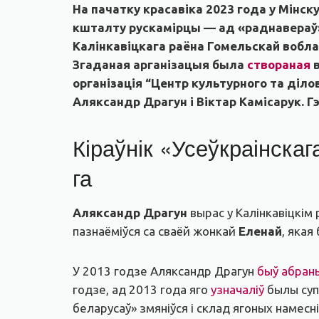
На пачатку красавіка 2023 года у Мінск
кшталту рускамірцы — ад «раднавераў» 
Калінкавіцкага раёна Гомельскай воблас
Згаданая арганізацыя была
створаная
в
організація “Центр культурного та діло
Аляксандр Драгун і Віктар Камісарук. 
Кіраўнік «Усеўкраінскаг
га
Аляксандр Драгун
вырас у Калінкавіцкім
пазнаёміўся са сваёй жонкай
Еленай
, якая
У 2013 годзе Аляксандр Драгун
быў абран
годзе, ад 2013 года яго
узначаліў
былы суп
беларусаў» змяніўся і склад ягоных намесні