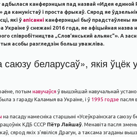
у адбылася канферэнцыя пад назвай «Идея единой Ру
да камуністаў і проста фрыкаў. Сярод яе ўдзельні
ці, які ў
апісанні
канферэнцыі быў прадстаўлены як
а Украіне ў снежані 2016 года, яе афіцыйная назва
вого співробітництва „Слов’янський альянс”». А зас
Гэтыя асобы разгледзім больш уважліва.
а саюзу беларусаў», якія ўцёк 
 раёне, потым
навучаўся
ў вышэйшай навучальнай установ
 была з гараду Каламыя ва Украіне, і ў
1995 годзе
пасля 
ы
на пасаду намесніка старшыні «Усеўкраінскага саюзу б
рацоўнік КДБ СССР
Пётр Лайшаў
. Менавіта пасля змен
каў, сярод якіх з’явіліся Драгун, а таксама згаданы выш