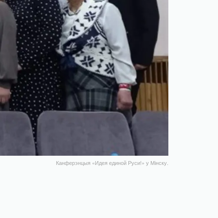
Канферэнцыя «Идея единой Руси!» у Мінску.