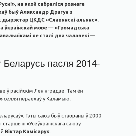
си!», на якой сабраліся рознага
каў быў Аляксандр Драгун з
 дырэктар ЦКДС «Славянскі альянс».
 на ўкраінскай мове — «Громадська
навальнікамі яе сталі два чалавекі —
у Беларусь пасля 2014-
е ў расійскім Ленінградзе. Там ён
вяселля пераехаў у Каламыю.
еларусаў». Гэты саюз быў створаны ў 2000
ы старшыні «Усеўкраінскага саюзу
эй
Віктар Камісарук
.