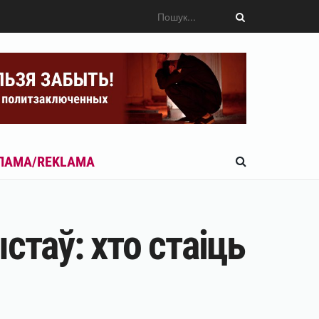
ЛАМА/REKLAMA
стаў: хто стаіць