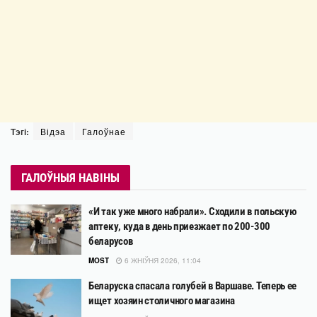
Тэгі:
Відэа
Галоўнае
ГАЛОЎНЫЯ НАВІНЫ
«И так уже много набрали». Сходили в польскую
аптеку, куда в день приезжает по 200-300
беларусов
MOST
6 ЖНІЎНЯ 2026, 11:04
Беларуска спасала голубей в Варшаве. Теперь ее
ищет хозяин столичного магазина