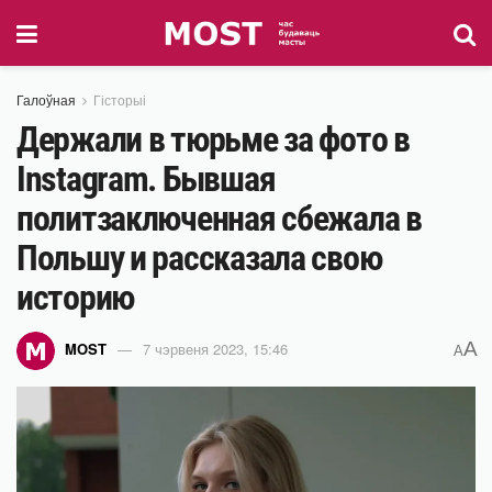
Галоўная
Гісторыі
Держали в тюрьме за фото в
Instagram. Бывшая
политзаключенная сбежала в
Польшу и рассказала свою
историю
A
MOST
7 чэрвеня 2023, 15:46
A