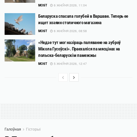
MOST
6 ЖНІЎНЯ 2026, 11:04
Беларуска спасала голубей в Варшаве. Теперь ее
ищет хозяин столичного магазина
MOST
6 ЖНІЎНЯ 2026, 08:58
«Недзе тут мог назіраць паляванне на зуброў
Мікола Гусоўскі». Праехаліся па мясцінах на
польска-беларускім памежжы
MOST
5 ЖНІЎНЯ 2026, 12:47
Галоўная
Гісторыі