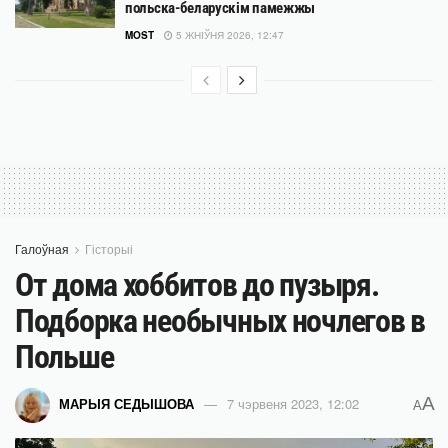
польска-беларускім памежжы
MOST
5 ЖНІЎНЯ 2026, 12:47
Галоўная
Гісторыі
От дома хоббитов до пузыря.
Подборка необычных ночлегов в
Польше
A
МАРЫЯ СЕДЫШОВА
7 чэрвеня 2023, 12:02
A