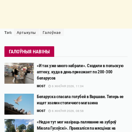
Тэгі:
Артыкулы
Галоўнае
ГАЛОЎНЫЯ НАВІНЫ
«И так уже много набрали». Сходили в польскую
аптеку, куда в день приезжает по 200-300
беларусов
MOST
6 ЖНІЎНЯ 2026, 11:04
Беларуска спасала голубей в Варшаве. Теперь ее
ищет хозяин столичного магазина
MOST
6 ЖНІЎНЯ 2026, 08:58
«Недзе тут мог назіраць паляванне на зуброў
Мікола Гусоўскі». Праехаліся па мясцінах на