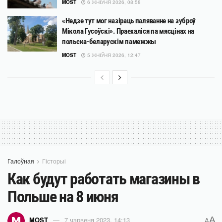
MOST
6 ЖНІЎНЯ 2026, 08:58
«Недзе тут мог назіраць паляванне на зуброў
Мікола Гусоўскі». Праехаліся па мясцінах на
польска-беларускім памежжы
MOST
5 ЖНІЎНЯ 2026, 12:47
Галоўная
Гісторыі
Как будут работать магазины в
Польше на 8 июня
A
MOST
7 чэрвеня 2023, 14:13
A