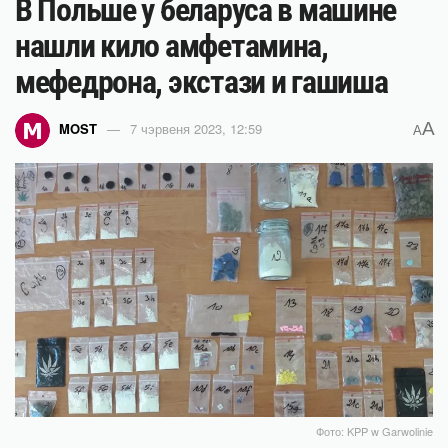
В Польше у беларуса в машине
нашли кило амфетамина,
мефедрона, экстази и гашиша
A
MOST
7 чэрвеня 2023, 12:59
A
Фото: KPP w Garwolinie