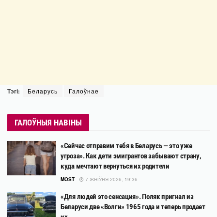
Тэгі:
Беларусь
Галоўнае
ГАЛОЎНЫЯ НАВІНЫ
«Сейчас отправим тебя в Беларусь — это уже
угроза». Как дети эмигрантов забывают страну,
куда мечтают вернуться их родители
MOST
7 ЖНІЎНЯ 2026, 19:36
«Для людей это сенсация». Поляк пригнал из
Беларуси две «Волги» 1965 года и теперь продает
их