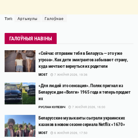
Тэгі:
Артыкулы
Галоўнае
ГАЛОЎНЫЯ НАВІНЫ
«Сейчас отправим тебя в Беларусь — это уже
угроза». Как дети эмигрантов забывают страну,
куда мечтают вернуться их родители
MOST
7 ЖНІЎНЯ 2026, 19:36
«Для людей это сенсация». Поляк пригнал из
Беларуси две «Волги» 1965 года и теперь продает
их
РУСЛАН КУЛЕВІЧ
7 ЖНІЎНЯ 2026, 16:00
Беларусские музыканты сыграли украинских
казаков в новом сезоне сериала Netflix «1670»
MOST
6 ЖНІЎНЯ 2026, 17:50