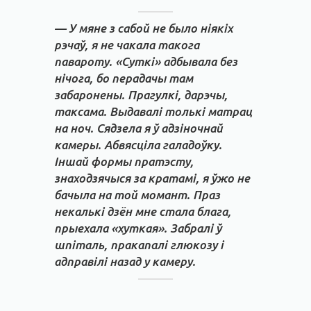
— У мяне з сабой не было ніякіх
рэчаў, я не чакала такога
павароту. «Суткі» адбывала без
нічога, бо перадачы там
забаронены. Прагулкі, дарэчы,
таксама. Выдавалі толькі матрац
на ноч. Сядзела я ў адзіночнай
камеры. Абвясціла галадоўку.
Іншай формы пратэсту,
знаходзячыся за кратамі, я ўжо не
бачыла на той момант. Праз
некалькі дзён мне стала блага,
прыехала «хуткая». Забралі ў
шпіталь, пракапалі глюкозу і
адправілі назад у камеру.