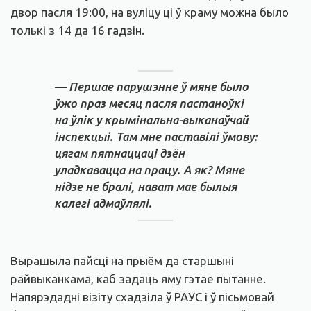
двор пасля 19:00, на вуліцу ці ў краму можна было
толькі з 14 да 16 гадзін.
— Першае парушэнне ў мяне было
ўжо праз месяц пасля пастаноўкі
на ўлік у крымінальна-выканаўчай
інспекцыі. Там мне паставілі ўмову:
цягам пятнаццаці дзён
уладкавацца на працу. А як? Мяне
нідзе не бралі, нават мае былыя
калегі адмаўлялі.
Вырашыла пайсці на прыём да старшыні
райвыканкама, каб задаць яму гэтае пытанне.
Напярэдадні візіту схадзіла ў РАУС і ў пісьмовай