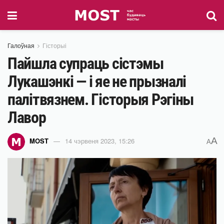
Галоўная
Гісторыі
Пайшла супраць сістэмы
Лукашэнкі — і яе не прызналі
палітвязнем. Гісторыя Рэгіны
Лавор
A
MOST
14 чэрвеня 2023, 15:26
A