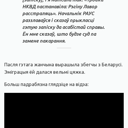
НКВД пастанавіла: Рэгіну Лавор
расстраляць». Начальнік РАУС
раззлаваўся і сказаў прыкласці
гэтую запіску да асабістай справы.
Ён мне сказаў, што будзе суд па
замене пакарання.
Пасля гэтага жанчына вырашыла збегчы з Беларусі.
Эміграцыя ёй далася вельмі цяжка.
Больш падрабязна глядзіце на відэа: