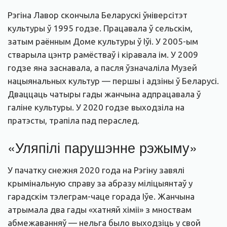
Рэгіна Лавор скончыла Беларускі ўніверсітэт
культуры ў 1995 годзе. Працавала ў сельскім,
затым раённым Доме культуры ў Іўі. У 2005-ым
стварыла цэнтр рамёстваў і кіравала ім. У 2009
годзе яна заснавала, а пасля ўзначаліла Музей
нацыянальных культур — першы і адзіны ў Беларусі.
Дваццаць чатыры гады жанчына адпрацавала ў
галіне культуры. У 2020 годзе выходзіла на
пратэсты, трапіла пад пераслед.
«Уляпілі парушэнне рэжыму»
У пачатку снежня 2020 года на Рэгіну завялі
крымінальную справу за абразу міліцыянтаў у
гарадскім тэлеграм-чаце горада Іўе. Жанчына
атрымала два гады «хатняй хіміі» з мноствам
абмежаванняў — нельга было выходзіць у свой