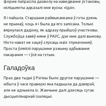
форме папрасіла дазволу на наведванне ўстановы,
міліцыянты адказалі мне вусна: «Ідзі».
Я і пайшла. Старшыня райвыканкама ў гэты дзень
не прымаў, хоць я і была да яго запісана. Толькі
вярнулася дадому, як адразу прыйшоў участковы.
Службоўца завёў мяне ў РАУС, дзе мне далі вымову.
Ніхто нават не хацеў слухаць маіх тлумачэнняў.
Проста ўляпілі парушэнне рэжыму адбывання
пакарання — і ўсё на гэтым.
Галадоўка
Праз два тыдні ў Рэгіны было другое парушэнне —
нібыта ў часе праверкі яна падышла да дзвярэй,
але не адчыніла іх. Жанчыне далі дзесяць сутак
дысцыплінарнай ізаляцыі.