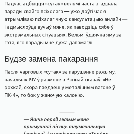
Падчас адбыцця «сутак» вельмі часта згадвала
парады свайго псіхолага — ужо доўгі час я
атрымліваю псіхалагічную кансультацыю анлайн —
і адмыслоўца вучыў мяне, як паводзіць сябе ў
экстрэмальных сітуацыях. Вельмі ўдзячна яму за
гэта, яго парады мне дужа дапамаглі.
Будзе замена пакарання
Пасля чарговых «сутак» за парушэнне рэжыму,
начальнік ІЧУ ў размове з Рэгінай сказаў: «Не
рохкай, скора паедзеш у металічным вагоне ў
ПК-4», то бок у жаночую калонію.
— Яшчэ перад гэтым мяне
прымушалі пісаць тлумачальную
[запіску], і я напісала так: «Тройка