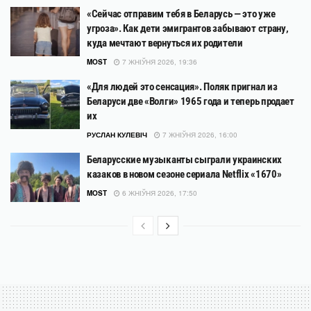
«Сейчас отправим тебя в Беларусь — это уже
угроза». Как дети эмигрантов забывают страну,
куда мечтают вернуться их родители
MOST
7 ЖНІЎНЯ 2026, 19:36
«Для людей это сенсация». Поляк пригнал из
Беларуси две «Волги» 1965 года и теперь продает
их
РУСЛАН КУЛЕВІЧ
7 ЖНІЎНЯ 2026, 16:00
Беларусские музыканты сыграли украинских
казаков в новом сезоне сериала Netflix «1670»
MOST
6 ЖНІЎНЯ 2026, 17:50