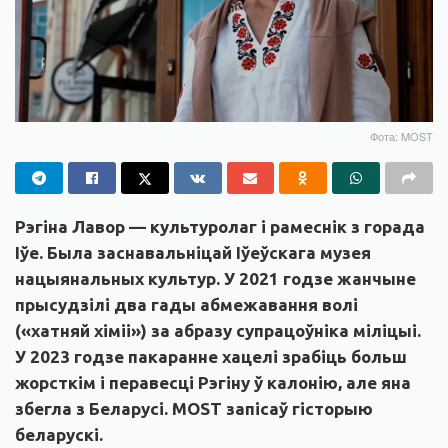
Фота: MOST
Рэгіна Лавор — культуролаг і рамеснік з горада
Іўе. Была заснавальніцай Іўеўскага музея
нацыянальных культур. У 2021 годзе жанчыне
прысудзілі два гады абмежавання волі
(«хатняй хіміі») за абразу супрацоўніка міліцыі.
У 2023 годзе пакаранне хацелі зрабіць больш
жорсткім і перавесці Рэгіну ў калонію, але яна
збегла з Беларусі. MOST запісаў гісторыю
беларускі.