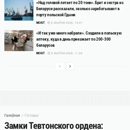
«Над головой летает по 20 тонн». Брат и сестра из
Беларуси рассказали, сколько зарабатывают в
порту польской Гдыни
MOST
6 ЖНІЎНЯ 2026, 14:07
«И так уже много набрали». Сходили в польскую
аптеку, куда в день приезжает по 200-300
беларусов
MOST
6 ЖНІЎНЯ 2026, 11:04
Галоўная
Гісторыі
Замки Тевтонского ордена: