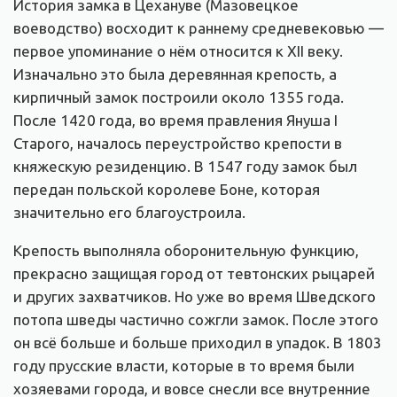
История замка в Цехануве (Мазовецкое
воеводство) восходит к раннему средневековью —
первое упоминание о нём относится к XII веку.
Изначально это была деревянная крепость, а
кирпичный замок построили около 1355 года.
После 1420 года, во время правления Януша I
Старого, началось переустройство крепости в
княжескую резиденцию. В 1547 году замок был
передан польской королеве Боне, которая
значительно его благоустроила.
Крепость выполняла оборонительную функцию,
прекрасно защищая город от тевтонских рыцарей
и других захватчиков. Но уже во время Шведского
потопа шведы частично сожгли замок. После этого
он всё больше и больше приходил в упадок. В 1803
году прусские власти, которые в то время были
хозяевами города, и вовсе снесли все внутренние