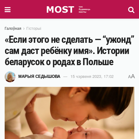
Галоўная
Гісторыі
«Если этого не сделать — “ужонд”
сам даст ребёнку имя». Истории
беларусок о родах в Польше
A
МАРЫЯ СЕДЫШОВА
15 чэрвеня 2023, 17:02
A