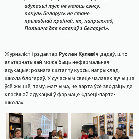
адукацыі тут не маюць сэнсу,
пакуль Беларусь не стане
прывабнай краінай, як, напрыклад,
Польшча для палякаў з Беларусі».
Журналіст і рэдактар
Руслан Кулевіч
дадаў, што
альтэрнатывай можа быць нефармальная
адукацыя: рознага кшталту курсы, напрыклад,
школа блогераў. У сучасным свеце чалавек вучыцца
ўсё жыццё, таму, магчыма, не варта ўсё зводзіць да
класічнай адукацыі ў фармаце «дзеці-парта-
школа».