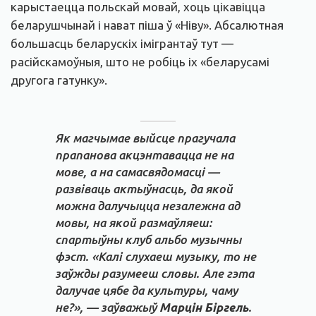
карыстаецца польскай мовай, хоць цікавіцца
беларушчынай і нават піша ў «Ніву». Абсалютная
большасць беларускіх імігрантаў тут —
расійскамоўныя, што не робіць іх «беларусамі
другога гатунку».
Як магчымае выйсце прагучала
прапанова акцэнтавацца не на
мове, а на самасвядомасці —
развіваць актыўнасць, да якой
можна далучыцца незалежна ад
мовы, на якой размаўляеш:
спартыўны клуб альбо музычны
фэст. «
Калі слухаеш музыку, то не
заўжды разумееш словы. Але гэта
далучае цябе да культуры, чаму
не?
», — заўважыў
Марцін Біргель
.