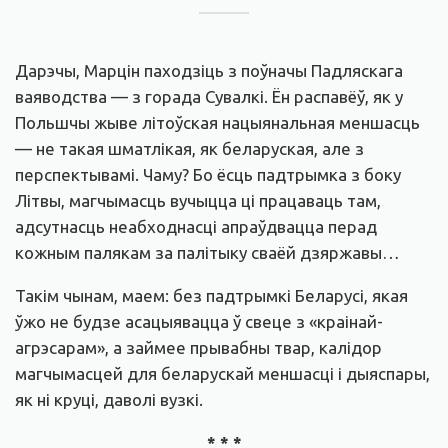
Дарэчы, Марцін паходзіць з поўначы Падляскага
ваяводства — з горада Сувалкі. Ён распавёў, як у
Польшчы жыве літоўская нацыянальная меншасць
— не такая шматлікая, як беларуская, але з
перспектывамі. Чаму? Бо ёсць падтрымка з боку
Літвы, магчымасць вучыцца ці працаваць там,
адсутнасць неабходнасці апраўдвацца перад
кожным палякам за палітыку сваёй дзяржавы…
Такім чынам, маем: без падтрымкі Беларусі, якая
ўжо не будзе асацыявацца ў свеце з «краінай-
агрэсарам», а займее прывабны твар, калідор
магчымасцей для беларускай меншасці і дыяспары,
як ні круці, даволі вузкі.
* * *