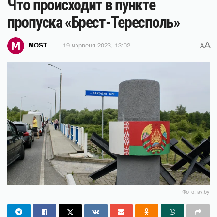
Что происходит в пункте
пропуска «Брест-Тересполь»
A
MOST
19 чэрвеня 2023, 13:02
A
Фото: av.by