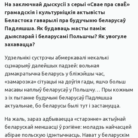
На заключнай дыскусіі з серыі «Свае пра сваЁ»
грамадскія і культурніцкія актывісты
Беластока гаварылі пра будучыню беларусаў
Падляшша. Як будаваць масты паміж
дыяспарай і беларусамі Польшчы? Як увогуле
захавацца?
Удзельнікі сустрэчы абмеркавалі некалькі
сцэнарыяў далейшых падзей: вольная
дэмакратычна Беларусь у бліжэйшы час,
«замарозка» сітуацыі на доўгія гады, яшчэ больш
масавы наплыў беларусаў у Польшчу… Пры кожным
з іх пытанне будучыні беларусаў Падляшша
актуальнае, бо беларусы былі тут і застануцца.
На жаль, зараз адбываецца «старэнне» актыўнай
беларускай меншасці ў рэгіёне: моладзь найчасцей
абірае польскую ідэнтычнасць. Нават у беларускім