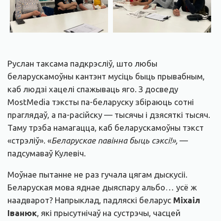
Руслан таксама падкрэсліў, што любы
беларускамоўны кантэнт мусіць быць прывабным,
каб людзі хацелі спажываць яго. З досведу
MostMedia тэксты па-беларуску збіраюць сотні
праглядаў, а па-расійску — тысячы і дзясяткі тысяч.
Таму трэба намагацца, каб беларускамоўны тэкст
«стрэліў». «
Беларускае павінна быць сэксі!»,
—
падсумаваў Кулевіч.
Моўнае пытанне не раз гучала цягам дыскусіі.
Беларуская мова яднае дыяспару альбо… усё ж
наадварот? Напрыклад, падляскі беларус
Міхаіл
Іванюк
, які прысутнічаў на сустрэчы, часцей