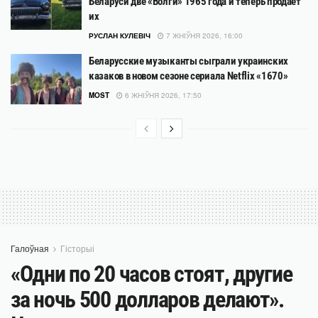
Беларуси две «Волги» 1965 года и теперь продает
их
РУСЛАН КУЛЕВІЧ
7 ЖНІЎНЯ 2026, 16:00
Беларусские музыканты сыграли украинских
казаков в новом сезоне сериала Netflix «1670»
MOST
6 ЖНІЎНЯ 2026, 17:50
Галоўная
Гісторыі
«Одни по 20 часов стоят, другие
за ночь 500 долларов делают».