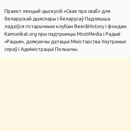
Праект лекцый-дыскусій «Свае пра сваЁ» для
беларускай дыяспары і беларусаў Падляшша
ладзіўся гістарычным клубам Beer&Hictory і фондам
Kamunikat.org пры падтрымцы MostMedia і Радыё
«Рацыя», дзякуючы датацыі Міністэрства Унутраных
спраў і Адміністрацыі Польшчы.