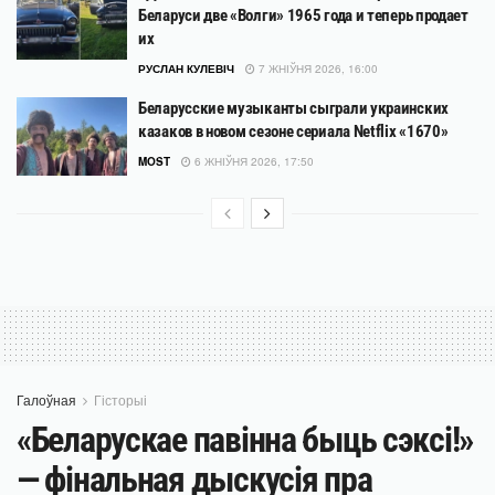
Беларуси две «Волги» 1965 года и теперь продает
их
РУСЛАН КУЛЕВІЧ
7 ЖНІЎНЯ 2026, 16:00
Беларусские музыканты сыграли украинских
казаков в новом сезоне сериала Netflix «1670»
MOST
6 ЖНІЎНЯ 2026, 17:50
Галоўная
Гісторыі
«Беларускае павінна быць сэксі!»
— фінальная дыскусія пра