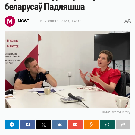
беларусаў Падляшша
A
MOST
19 чэрвеня 2023, 14:37
A
Фота: Beer&History