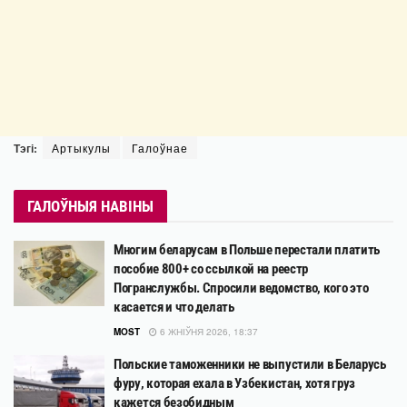
Тэгі:
Артыкулы
Галоўнае
ГАЛОЎНЫЯ НАВІНЫ
Многим беларусам в Польше перестали платить
пособие 800+ со ссылкой на реестр
Погранслужбы. Спросили ведомство, кого это
касается и что делать
MOST
6 ЖНІЎНЯ 2026, 18:37
Польские таможенники не выпустили в Беларусь
фуру, которая ехала в Узбекистан, хотя груз
кажется безобидным