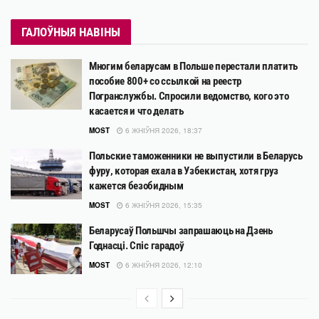
ГАЛОЎНЫЯ НАВІНЫ
Многим беларусам в Польше перестали платить
пособие 800+ со ссылкой на реестр
Погранслужбы. Спросили ведомство, кого это
касается и что делать
MOST
6 ЖНІЎНЯ 2026, 18:37
Польские таможенники не выпустили в Беларусь
фуру, которая ехала в Узбекистан, хотя груз
кажется безобидным
MOST
6 ЖНІЎНЯ 2026, 15:35
Беларусаў Польшчы запрашаюць на Дзень
Годнасці. Спіс гарадоў
MOST
6 ЖНІЎНЯ 2026, 12:10