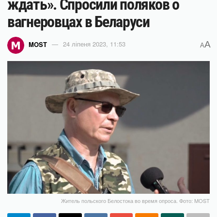
ждать». Спросили поляков о
вагнеровцах в Беларуси
A
MOST
24 ліпеня 2023, 11:53
A
Житель польского Белостока во время опроса. Фото: MOST