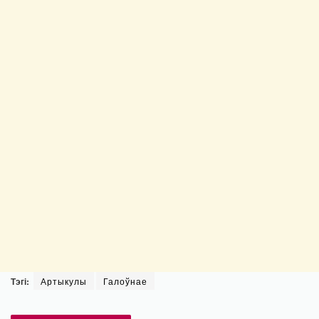
Тэгі:
Артыкулы
Галоўнае