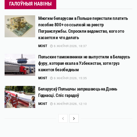
ГАЛОЎНЫЯ НАВІНЫ
Многим беларусам в Польше перестали платить
пособие 800+ со ссылкой на реестр
Погранслужбы. Спросили ведомство, кого это
касается и что делать
MOST
6 ЖНІЎНЯ 2026, 18:37
Польские таможенники не выпустили в Беларусь
фуру, которая ехала в Узбекистан, хотя груз
кажется безобидным
MOST
6 ЖНІЎНЯ 2026, 15:35
Беларусаў Польшчы запрашаюць на Дзень
Годнасці. Спіс гарадоў
MOST
6 ЖНІЎНЯ 2026, 12:10