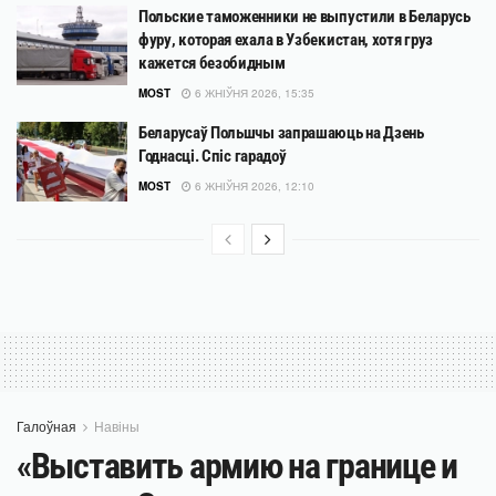
Польские таможенники не выпустили в Беларусь
фуру, которая ехала в Узбекистан, хотя груз
кажется безобидным
MOST
6 ЖНІЎНЯ 2026, 15:35
Беларусаў Польшчы запрашаюць на Дзень
Годнасці. Спіс гарадоў
MOST
6 ЖНІЎНЯ 2026, 12:10
Галоўная
Навіны
«Выставить армию на границе и