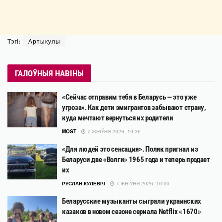
Тэгі:
Артыкулы
ГАЛОЎНЫЯ НАВІНЫ
«Сейчас отправим тебя в Беларусь — это уже
угроза». Как дети эмигрантов забывают страну,
куда мечтают вернуться их родители
MOST
7 ЖНІЎНЯ 2026, 19:36
«Для людей это сенсация». Поляк пригнал из
Беларуси две «Волги» 1965 года и теперь продает
их
РУСЛАН КУЛЕВІЧ
7 ЖНІЎНЯ 2026, 16:00
Беларусские музыканты сыграли украинских
казаков в новом сезоне сериала Netflix «1670»