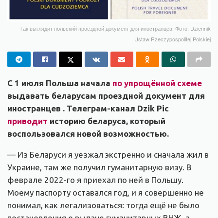
Так выглядит польский проездной документ для иностранцев. Фото: Dziennik
Ustaw Rzeczypospolitej Polskiej
С 1 июля Польша начала
по упрощённой схеме
выдавать беларусам проездной документ для
иностранцев . Телеграм-канал Dzik Pic
приводит
историю беларуса, который
воспользовался новой возможностью.
— Из Беларуси я уезжал экстренно и сначала жил в
Украине, там же получил гуманитарную визу. В
феврале 2022-го я приехал по ней в Польшу.
Моему паспорту оставался год, и я совершенно не
понимал, как легализоваться: тогда ещё не было
постановления о выдаче гуманитарных ВНЖ, а