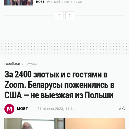
MOST
6 ЖНІЎНЯ 2026, 17:50
Галоўная
Гісторыі
За 2400 злотых и с гостями в
Zoom. Беларусы поженились в
США — не выезжая из Польши
A
MOST
31 ліпеня 2023, 11:14
A