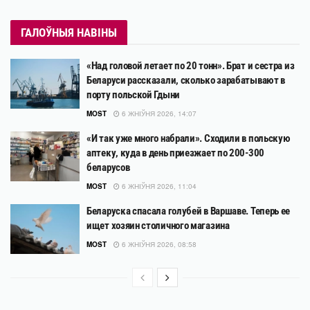
ГАЛОЎНЫЯ НАВІНЫ
«Над головой летает по 20 тонн». Брат и сестра из
Беларуси рассказали, сколько зарабатывают в
порту польской Гдыни
MOST
6 ЖНІЎНЯ 2026, 14:07
«И так уже много набрали». Сходили в польскую
аптеку, куда в день приезжает по 200-300
беларусов
MOST
6 ЖНІЎНЯ 2026, 11:04
Беларуска спасала голубей в Варшаве. Теперь ее
ищет хозяин столичного магазина
MOST
6 ЖНІЎНЯ 2026, 08:58