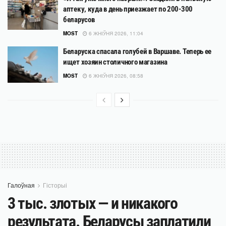
аптеку, куда в день приезжает по 200-300
беларусов
MOST
6 ЖНІЎНЯ 2026, 11:04
Беларуска спасала голубей в Варшаве. Теперь ее
ищет хозяин столичного магазина
MOST
6 ЖНІЎНЯ 2026, 08:58
Галоўная
Гісторыі
3 тыс. злотых — и никакого
результата. Беларусы заплатили