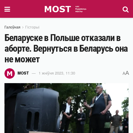
Галоўная
Гісторыі
Беларуске в Польше отказали в
аборте. Вернуться в Беларусь она
не может
A
MOST
1 жніўня 2023, 11:30
A