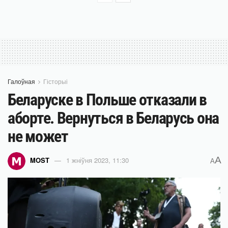
Галоўная
Гісторыі
Беларуске в Польше отказали в
аборте. Вернуться в Беларусь она
не может
A
MOST
1 жніўня 2023, 11:30
A