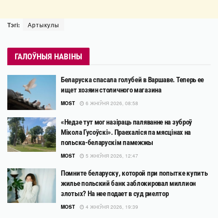
Тэгі:
Артыкулы
ГАЛОЎНЫЯ НАВІНЫ
Беларуска спасала голубей в Варшаве. Теперь ее
ищет хозяин столичного магазина
MOST
6 ЖНІЎНЯ 2026, 08:58
«Недзе тут мог назіраць паляванне на зуброў
Мікола Гусоўскі». Праехаліся па мясцінах на
польска-беларускім памежжы
MOST
5 ЖНІЎНЯ 2026, 12:47
Помните беларуску, которой при попытке купить
жилье польский банк заблокировал миллион
злотых? На нее подает в суд риелтор
MOST
4 ЖНІЎНЯ 2026, 19:39