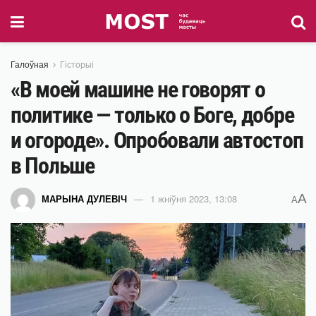
Галоўная
Гісторыі
«В моей машине не говорят о
политике — только о Боге, добре
и огороде». Опробовали автостоп
в Польше
A
МАРЫНА ДУЛЕВІЧ
1 жніўня 2023, 13:08
A