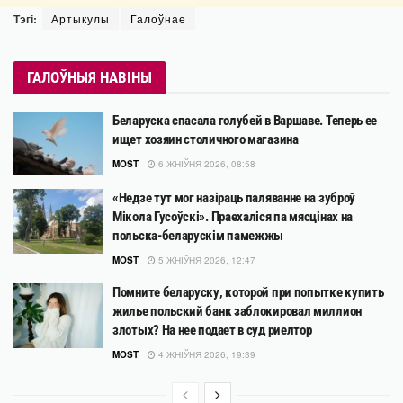
Тэгі:
Артыкулы
Галоўнае
ГАЛОЎНЫЯ НАВІНЫ
Беларуска спасала голубей в Варшаве. Теперь ее
ищет хозяин столичного магазина
MOST
6 ЖНІЎНЯ 2026, 08:58
«Недзе тут мог назіраць паляванне на зуброў
Мікола Гусоўскі». Праехаліся па мясцінах на
польска-беларускім памежжы
MOST
5 ЖНІЎНЯ 2026, 12:47
Помните беларуску, которой при попытке купить
жилье польский банк заблокировал миллион
злотых? На нее подает в суд риелтор
MOST
4 ЖНІЎНЯ 2026, 19:39