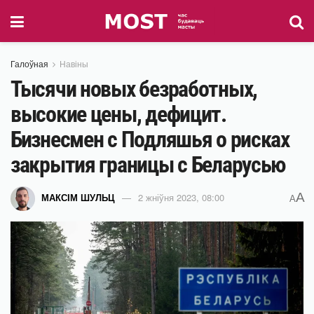
Галоўная
Навіны
Тысячи новых безработных,
высокие цены, дефицит.
Бизнесмен c Подляшья о рисках
закрытия границы с Беларусью
A
МАКСІМ ШУЛЬЦ
2 жніўня 2023, 08:00
A