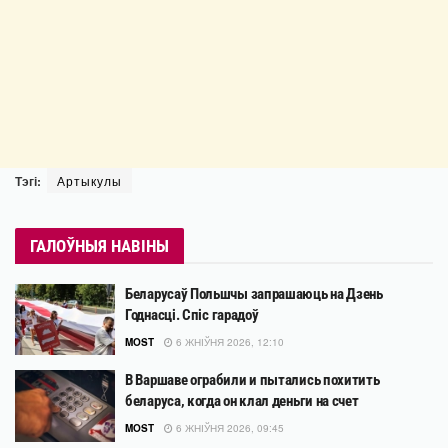
Тэгі:
Артыкулы
ГАЛОЎНЫЯ НАВІНЫ
Беларусаў Польшчы запрашаюць на Дзень
Годнасці. Спіс гарадоў
MOST
6 ЖНІЎНЯ 2026, 12:10
В Варшаве ограбили и пытались похитить
беларуса, когда он клал деньги на счет
MOST
6 ЖНІЎНЯ 2026, 09:45