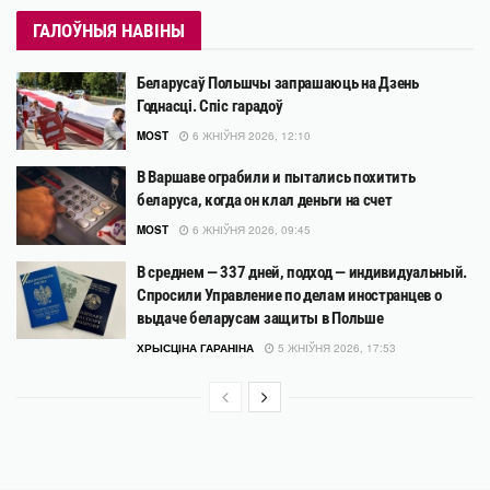
ГАЛОЎНЫЯ НАВІНЫ
Беларусаў Польшчы запрашаюць на Дзень
Годнасці. Спіс гарадоў
MOST
6 ЖНІЎНЯ 2026, 12:10
В Варшаве ограбили и пытались похитить
беларуса, когда он клал деньги на счет
MOST
6 ЖНІЎНЯ 2026, 09:45
В среднем — 337 дней, подход — индивидуальный.
Спросили Управление по делам иностранцев о
выдаче беларусам защиты в Польше
ХРЫСЦІНА ГАРАНІНА
5 ЖНІЎНЯ 2026, 17:53