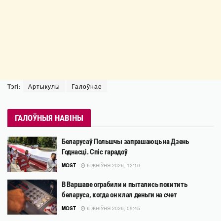
Тэгі:
Артыкулы
Галоўнае
ГАЛОЎНЫЯ НАВІНЫ
Беларусаў Польшчы запрашаюць на Дзень
Годнасці. Спіс гарадоў
MOST
6 ЖНІЎНЯ 2026, 12:10
В Варшаве ограбили и пытались похитить
беларуса, когда он клал деньги на счет
MOST
6 ЖНІЎНЯ 2026, 09:45