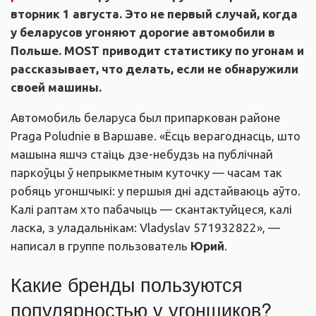
вторник 1 августа. Это не первый случай, когда
у беларусов угоняют дорогие автомобили в
Польше. MOST приводит статистику по угонам и
рассказывает, что делать, если не обнаружили
своей машины.
Автомобиль беларуса был припаркован районе
Praga Poludnie в Варшаве. «Ёсць верагоднасць, што
машына яшчэ стаіць дзе-небудзь на публічнай
паркоўцы ў непрыкметным куточку — часам так
робяць угоншчыкі: у першыя дні адстайваюць аўто.
Калі раптам хто пабачыць — скантактуйцеся, калі
ласка, з уладальнікам: Vladyslav 571932822», —
написал в группе пользователь
Юрий
.
Какие бренды пользуются
популярностью у угонщиков?