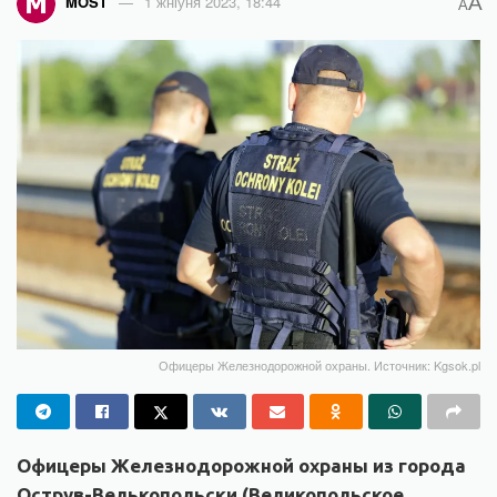
A
MOST
1 жніўня 2023, 18:44
A
Офицеры Железнодорожной охраны. Источник: Kgsok.pl
Офицеры Железнодорожной охраны из города
Острув-Велькопольски (Великопольское