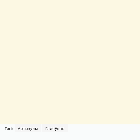
Тэгі:
Артыкулы
Галоўнае