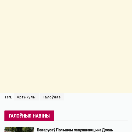
Тэгі:
Артыкулы
Галоўнае
ГАЛОЎНЫЯ НАВІНЫ
Беларусаў Польшчы запрашаюць на Дзень