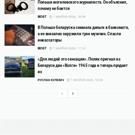
Польши могилевского журналиста. Он объяснил,
почему не боится
MOST
7 ЖНІЎНЯ 2026, 18:39
В Польше беларуска снимала деньги в банкомате,
а ее внезапно окружили трое мужчин. Спасли
инкассаторы
MOST
7 ЖНІЎНЯ 2026, 17:10
«Для людей это сенсация». Поляк пригнал из
Беларуси две «Волги» 1965 года и теперь продает
их
РУСЛАН КУЛЕВІЧ
7 ЖНІЎНЯ 2026, 16:00