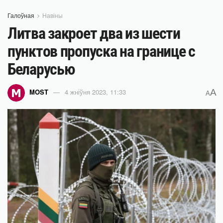
Галоўная
Навіны
Литва закроет два из шести
пунктов пропуска на границе с
Беларусью
A
MOST
4 жніўня 2023, 11:33
A