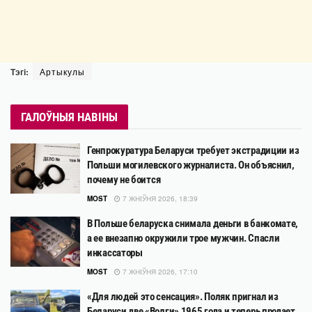
Тэгі:
Артыкулы
ГАЛОЎНЫЯ НАВІНЫ
Генпрокуратура Беларуси требует экстрадиции из
Польши могилевского журналиста. Он объяснил,
почему не боится
MOST
7 ЖНІЎНЯ 2026, 18:39
В Польше беларуска снимала деньги в банкомате,
а ее внезапно окружили трое мужчин. Спасли
инкассаторы
MOST
7 ЖНІЎНЯ 2026, 17:10
«Для людей это сенсация». Поляк пригнал из
Беларуси две «Волги» 1965 года и теперь продает