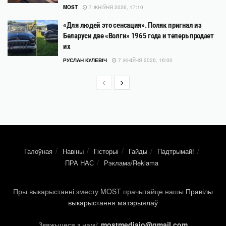
MOST
7 ЖНІЎНЯ 2026, 17:10
«Для людей это сенсация». Поляк пригнал из
Беларуси две «Волги» 1965 года и теперь продает
их
РУСЛАН КУЛЕВІЧ
7 ЖНІЎНЯ 2026, 16:00
Галоўная
Навіны
Гісторыі
Гайды
Падтрымай!
ПРА НАС
Рэклама/Reklama
Пры выкарыстанні зместу MOST прачытайце нашы
Правілы
выкарыстання матэрыялаў
Звяжыцеся з намі:
mostmediaio@gmail.com